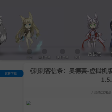
改语言
首页
单机游戏
联机游戏
软件
《刺刺客信条：奥德赛-虚拟机版/Assas
跳转下载
1.
关于此游戏
.
化身无往不利
斯巴达战士
A-绕过D加密虚
游历古希腊
选择你的道路
系统需求