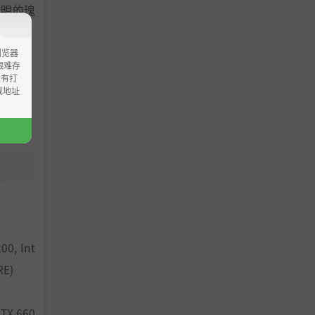
文明的瑰
浏览器
ao艰难存
没有打
载地址
00, Int
RE)
TX 660