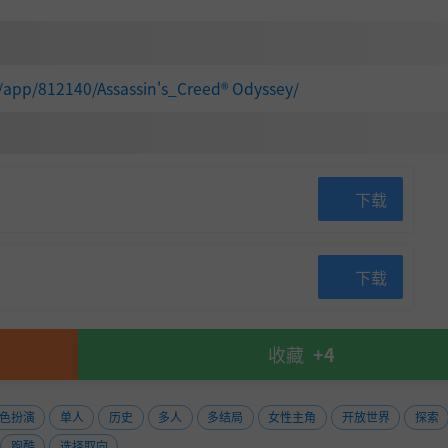
/app/812140/Assassin's_Creed® Odyssey/
下载
下载
收藏
+4
色扮演
单人
历史
多人
多结局
女性主角
开放世界
探索
跑酷
选择取向