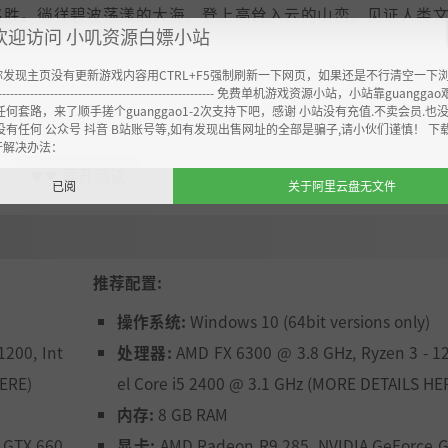
名胜。徜徉碧波荡漾的大海、登上高耸入云的山峦、见证人类
欢迎访问 小叽资源白嫖小站
你发现主页没有更新游戏内容用CTRL+F5强制刷新一下网页，如果还是不行清空一下
----------------------------------------------------- 免费单机游戏资源小站，小站靠guangg
任何套路，来了顺手搓个guanggao1-2次支持下吧，感谢 小站没有充值.不卖会员.也
没有任何 公众号 抖音 B站账号等,如有发现出售网址的全部是骗子,请小伙们谨慎！ 下
开解决办法：
展开阅读
▼▼
已阅
关于阿里云盘无文件
推荐配置:
操作系统:
Windows 10 (64bit versions only)
1200, Int
处理器:
AMD FX 6300 @ 3.8 GHz, Ryzen 3 - 12
HERE)
el Core i5 2400 @ 3.1 GHz (MORE DETAILS HE
内存:
8 GB RAM
 GTX 660
显卡:
AMD Radeon R9 285, NVIDIA GeForce G