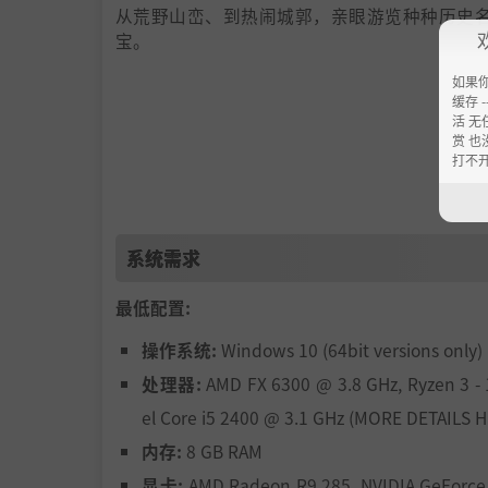
从荒野山峦、到热闹城郭，亲眼游览种种历史
宝。
如果
缓存 --
活 无
赏 也
打不
系统需求
最低配置:
操作系统:
Windows 10 (64bit versions only)
处理器:
AMD FX 6300 @ 3.8 GHz, Ryzen 3 - 
el Core i5 2400 @ 3.1 GHz (MORE DETAILS 
内存:
8 GB RAM
显卡:
AMD Radeon R9 285, NVIDIA GeForce