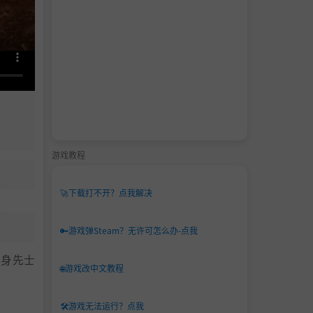
游戏教程
🚀
下载打不开？点我解决
🔑
游戏弹Steam？无许可怎么办-点我
中身先士
🌐
游戏改中文教程
🛠️
游戏无法运行？点我