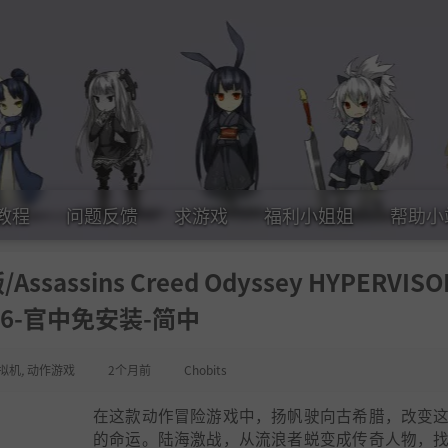
教程
问题反馈
求游戏
福利小姐姐
帮助小
sins Creed Odyssey HYPERVIS
5.6-官中免安装-简中
拟机
,
动作游戏
2个月前
Chobits
在这款动作冒险游戏中，扬帆驶向古希腊，改变
的命运。陆海激战，从流浪者蜕变成传奇人物，