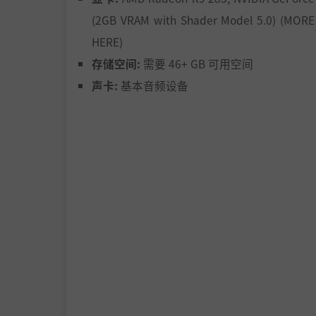
(2GB VRAM with Shader Model 5.0) (MORE
选择你的道路
HERE)
存储空间:
需要 46+ GB 可用空间
你的抉择，将影响周遭的世界。是铸造联盟、还
声卡:
基本音频设备
们的命运。自定义你的装备、船只和特殊能力，