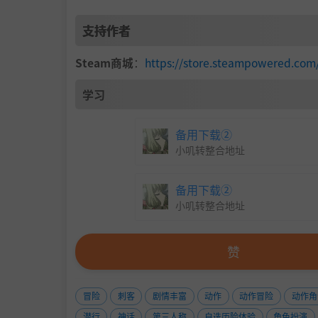
支持作者
Steam商城
：
https://store.steampowered.com
学习
备用下载②
小叽转整合地址
备用下载②
小叽转整合地址
赞
冒险
刺客
剧情丰富
动作
动作冒险
动作角
潜行
神话
第三人称
自选历险体验
角色扮演