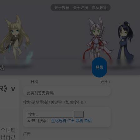
关于投稿
关于注册
隐私政策
站
登录
日榜
更多 »
OR》v
此类别暂无资料。
搜索-请尽量缩短关键字（如果搜不到）
🔥 热门搜索：
生化危机
仁王
联机
单机
这个国度
广告
找出自己