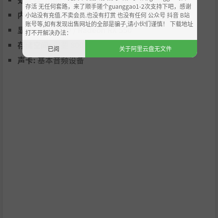
失去所有生命？那真是抱歉！你的外星哈利路亚正朝你招
存活 无任何套路，来了顺手搓个guanggao1-2次支持下吧，感谢
内存:
4 GB RAM
小站没有充值.不卖会员.也没有打赏 也没有任何 公众号 抖音 B站
手，去见你的外星神吧，起飞喽，我的朋友！
账号等,如有发现出售网址的全部是骗子,请小伙们谨慎！ 下载地址
显卡:
GTX 1030 / Radeon RX 550
打不开解决办法：
存储空间:
需要 800 MB 可用空间
已阅
关于阿里云盘无文件
声卡:
基本音频设备
卧底当累了？没事，咱们的派对还有的是时间！来看看月球
优诺的玩法吧!