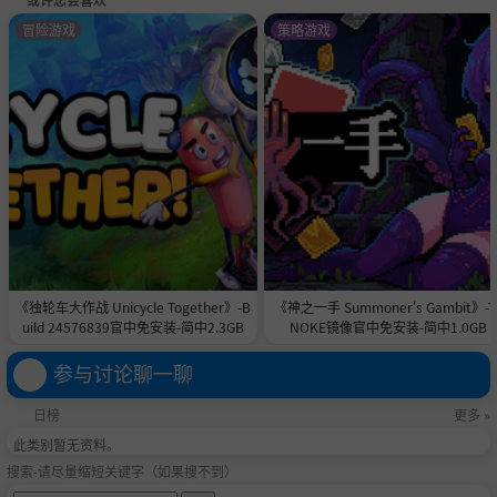
如果是虚张声势，撒谎者会把头膨胀起来。它可能会幸
冒险游戏
策略游戏
存，也可能会爆炸。但如果不是虚张声势，要由原告承担
损失。
任何膨胀或爆炸后，都会开始新的一轮欺诈游戏。
特殊提醒：小心神射手卡，它可能会允许被告射击其他玩
家。可能会击中，也可能会适得其反。
《独轮车大作战 Unicycle Together》-B
《神之一手 Summoner's Gambit》-T
uild 24576839官中免安装-简中2.3GB
NOKE镜像官中免安装-简中1.0GB
参与讨论聊一聊
日榜
更多 »
此类别暂无资料。
搜索-请尽量缩短关键字（如果搜不到）