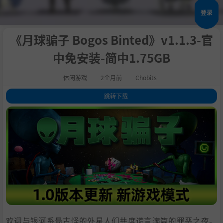
登录
《月球骗子 Bogos Binted》v1.1.3-官
中免安装-简中1.75GB
休闲游戏
2个月前
Chobits
跳转下载
1
.
关于此游戏
2
.
3
.
4
.
5
.
系统需求
6
.
支持作者
7
.
学习
欢迎与银河系最古怪的外星人们共度谎言满篇的罪恶之夜。