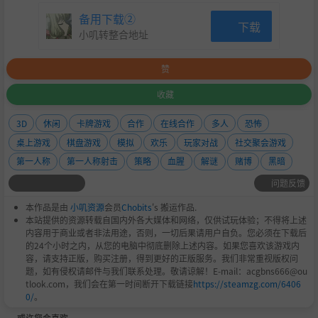
备用下载②
下载
小叽转整合地址
赞
收藏
3D
休闲
卡牌游戏
合作
在线合作
多人
恐怖
桌上游戏
棋盘游戏
模拟
欢乐
玩家对战
社交聚会游戏
第一人称
第一人称射击
策略
血腥
解谜
赌博
黑暗
啊对对对，没错没错，这玩意儿在你们地球那里好像叫什
问题反馈
么，
吹牛牌
还是
唬牌
，但是朋友，现在你是个可爱的外星
本作品是由
小叽资源
会员
Chobits
's 搬运作品.
人，还是在月球，所以他就叫胡扯牌, 入乡随俗嘛我的朋友~
本站提供的资源转载自国内外各大媒体和网络，仅供试玩体验；不得将上述
内容用于商业或者非法用途，否则，一切后果请用户自负。您必须在下载后
每轮都会选一张牌放在桌面上，玩家必须轮流将匹配的牌
的24个小时之内，从您的电脑中彻底删除上述内容。如果您喜欢该游戏内
面朝下放置。
容，请支持正版，购买注册，得到更好的正版服务。我们非常重视版权问
题，如有侵权请邮件与我们联系处理。敬请谅解！E-mail：acgbns666@ou
可以撒谎。如果有人怀疑对方虚张声势，尽管大声喊出
tlook.com，我们会在第一时间断开下载链接
https://steamzg.com/6406
0/
。
“哔哔哔”，但小心别太大声吵到室友。
或许您会喜欢