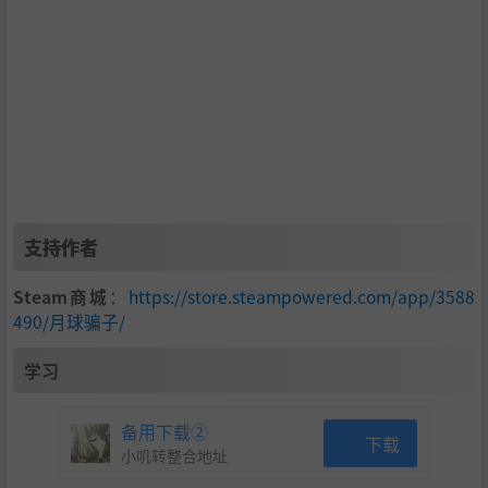
在月球上，优诺是一门艺术——也是一门危险的科学。每张
牌都是小炸弹，打不好，你的外星脑袋就会被注入气体，最
后可能像气球一样“瞬间爆炸”！准备好和朋友互相整蛊了
吗？
手持三张手牌加入牌局，每当你打出一张，你便要再抽一
张。
你打出的牌点数必须
等于或大于
上一张。
特殊牌可以改变一切。你可以巧妙地使用它们，也可以混
支持作者
乱地使用，成为搅混水的外星魔丸有何不可呢？
Steam商城
：
https://store.steampowered.com/app/3588
一张牌都打不出来？那就给你的外星脑袋充气吧，充多
490/月球骗子/
了，脑袋可就要爆炸喽！
学习
备用下载②
下载
小叽转整合地址