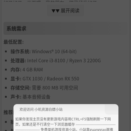
好了好了，坐下吧，我的朋友，牌已经发好了。
展开阅读
▼▼
月球派对，正式开始！！！！！！！！！
系统需求
别想复杂了，我的朋友。这玩法你一定不陌生——和我们平
最低配置:
时玩的
「谁是卧底」
几乎一模一样。来！坐下玩两局，你马
上就懂了！
操作系统:
Windows® 10 (64-bit)
每轮开始时，有一位玩家会获得卧底的身份。
处理器:
Intel Core i3-8100 / Ryzen 3 2200G
内存:
4 GB RAM
选择一个主题和一个秘密词。除了卧底之外，每个人都能
显卡:
GTX 1030 / Radeon RX 550
看到这个词。
存储空间:
需要 800 MB 可用空间
玩家写下线索。卧底伪造线索并尝试猜出这个词。
声卡:
基本音频设备
然后，玩家讨论并投票选出他们认为的卧底。
欢迎访问 小叽资源白嫖小站
推荐配置:
如果真正的卧底被抓住，那他们就必须立刻猜词，猜错
如果你发现主页没有更新游戏内容用CTRL+F5强制刷新一下网
了？哎呀，你的外星脑袋可要掉一条生命啦。
操作系统:
Windows® 10 (64-bit)
页，如果还是不行清空一下浏览器缓存 ----------------------------------
--------------------- 免费单机游戏资源小站，小站靠guanggao艰难
处理器:
Intel Core i3-8100 / Ryzen 3 2200G