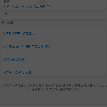
🔥 热门搜索：
生化危机
仁王
联机
单机
广告
游戏教程
什么朋友，你说这个游戏就是
“21点”
？不不不，他们可不
🚀
下载打不开？点我解决
完全一致，但是思路倒也没差多少，好了好了，别激动，我
给你讲下规则~
🔑
游戏弹Steam？无许可怎么办-点我
每位玩家都有一副由数字牌和特殊牌组成的牌组，把你的
牌藏好，旁边的大头怪说不定正探头偷窥。
🌐
游戏改中文教程
玩家向卡池中掷入卡牌，卡牌的点数会轮流加至共同的总
数，但不得超过牌桌上已有的目标，若超过了的话……b
🛠️
游戏无法运行？点我
oom！哈哈，开玩笑的啦？
小站为非商业性盈利网站,资源信息均转载自互联网|[小站没有充值.也没有售卖会员及
特殊牌可以用来戏弄对手，反转、数字叠加……你能当好
VIP账号.更没有购买,打赏,捐赠等相关行为]
月球骗子吗？
如果玩家的点数超过目标，他们的头部就会膨胀。如果他