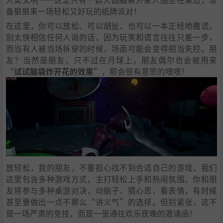
备狠狠来一场轻松又好玩的纸牌派对！
在这里，你可以放松、可以胡扯、也可以一本正经地撒谎。
别太快相信任何人说的话，因为玩笑和谎言往往只差一步，
而当有人被当场拆穿的时候，场面可能会变得相当失控。朋
友？当然是朋友，只不过在月球上，朋友偶尔也会被用来
“
试试脑袋炸开花的效果”
，那会很有意思的嘿嘿！
放轻松，我的朋友，不要担心找不到合适自己的游戏，我们
这里包含多种游戏方式，主打轻松上手和热闹氛围。你和朋
友将参与多种桌游对决，动脑子、猜心思、看表情，有时候
甚至要做出一点不那么“讲义气”的选择。但别紧张，这不
是一场严肃的竞技，而是一张通往欢乐夜晚的邀请函！