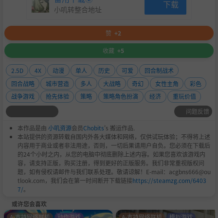
下载
小叽转整合地址
现人神风祝继承了铁血宰相的意志，瓦尔哈拉神殿
则传唱着博丽之名。
赞
+2
奎师那的智慧在无意识间传播，魔人经卷的光辉与
收藏
+5
伦敦工厂的黑烟一同升起。
2.5D
4X
动漫
单人
历史
可爱
回合制战术
就这样，幻想乡独特而欢乐的“帝国时代”就此开
回合战略
城市营造
多人
大战略
奇幻
女性主角
彩色
启！
战争游戏
抢先体验
策略
策略角色扮演
经济
重玩价值
问题反馈
本作品是由
小叽资源
会员
Chobits
's 搬运作品.
本站提供的资源转载自国内外各大媒体和网络，仅供试玩体验；不得将上述
内容用于商业或者非法用途，否则，一切后果请用户自负。您必须在下载后
的24个小时之内，从您的电脑中彻底删除上述内容。如果您喜欢该游戏内
容，请支持正版，购买注册，得到更好的正版服务。我们非常重视版权问
题，如有侵权请邮件与我们联系处理。敬请谅解！E-mail：acgbns666@ou
tlook.com，我们会在第一时间断开下载链接
https://steamzg.com/6403
7/
。
或许您会喜欢
A-支持网络联机
动作游戏
A-支持网络联机
模拟游戏