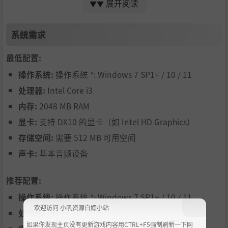
展开阅读
▼▼
到神奈子”大帝“，每个文明都有独特的英雄体系、科技
树与特色兵种！
系统需求
多人联机对战：最多支持4人的在线多人模式，与好友一
最低配置:
决高下，或者在路人房间中切磋策略！
操作系统:
操作系统 *: Windows 7 SP1+ / 10 / 11
处理器:
Intel Core i3
内存:
2048 MB RAM
显卡:
支持 DX10 的显卡（如 Intel HD Graphics）
存储空间:
需要 512 MB 可用空间
声卡:
基本音频设备
故事背景
推荐配置:
操作系统:
操作系统 *: Windows 7 SP1+ / 10 / 11
【#1 公主的藏品】
欢迎访问 小叽资源白嫖小站
处理器:
Intel Core i3
在故事的最开始，这款游戏——《TOHOTOPIA》还只
如果你发现主页没有更新游戏内容用CTRL+F5强制刷新一下网