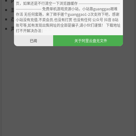
内存:
2048 MB RAM
页，如果还是不行清空一下浏览器缓存 ----------------------------------
是辉夜公主的诸多游戏收藏之一。
--------------------- 免费单机游戏资源小站，小站靠guanggao艰难
显卡:
支持 DX10 的显卡（如 Intel HD Graphics）
存活 无任何套路，来了顺手搓个guanggao1-2次支持下吧，感谢
【#2 意外爆火!】
存储空间:
需要 512 MB 可用空间
小站没有充值.不卖会员.也没有打赏 也没有任何 公众号 抖音 B站
账号等,如有发现出售网址的全部是骗子,请小伙们谨慎！ 下载地址
某日，在“永远亭高端论坛”上，信仰三巨头的一场
声卡:
基本音频设备
打不开解决办法：
争吵，却意外扇动了蝴蝶的翅膀——一连串的巧合接
已阅
关于阿里云盘无文件
连发酵，最终阴差阳错地在幻想乡带火了这款游戏。
【#3 电竞大赛!】
随着事态进一步发展，《TOHOTOPIA》成为了幻想
乡最为热门的电子游戏，电竞大赛也随之热烈开办。