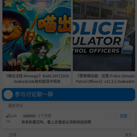
玩法介绍
探索世界！
派出你的英雄和士兵，探索城市附近的地形和资源，
挖掘宝藏，结识其他文明！
图中为
斯卡雷特帝国
的英雄
芙兰朵露
，遇到了
命莲帝
国
的士兵。
《喵出法随 Meowgic》Build 20072026
《警察模拟器：巡警/Police Simulato
-0xdeadc0de联机版官中简体
Patrol Officers》v22.3.2-0xdeadc0d
联机版官中简体
参与讨论聊一聊
最新评论
zabbix
2个月前
回复
有单机模式吗，看上去像是必须联网组排啊
日榜
更多 »