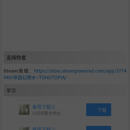
（详细剧情可在游戏中体验~）
【#4 踊跃参赛!】
少女们纷纷组队报名参加游戏大赛，抽取到了各式各
样的伟人角色卡，领导着不同的伟大文明。
支持作者
"法老"
蕾米莉亚
正立于金字塔之巅，瞥视她的猩红
王朝。
Steam商城
：
https://store.steampowered.com/app/3774
440/帝国幻想乡~TOHOTOPIA/
"皇帝"
蓬莱山辉夜
正傲立于凯旋门前，执剑写下最
强陆军的传说。
学习
“哲人王”
丰聪耳神子
头戴萨珊波斯的新月王冠，
备用下载②
正俯瞰着泰西封的万家灯火。
下载
小叽转整合地址
“屠夫”
日白残无
身着君士坦丁堡的紫袍，君临拜
占庭的帝座。
备用下载②