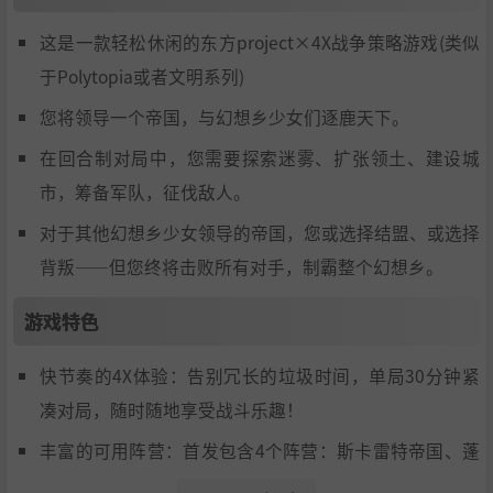
这是一款轻松休闲的东方project×4X战争策略游戏(类似
于Polytopia或者文明系列)
您将领导一个帝国，与幻想乡少女们逐鹿天下。
在回合制对局中，您需要探索迷雾、扩张领土、建设城
市，筹备军队，征伐敌人。
对于其他幻想乡少女领导的帝国，您或选择结盟、或选择
背叛——但您终将击败所有对手，制霸整个幻想乡。
游戏特色
快节奏的4X体验：告别冗长的垃圾时间，单局30分钟紧
凑对局，随时随地享受战斗乐趣！
丰富的可用阵营：首发包含4个阵营：斯卡雷特帝国、蓬
莱山帝国、守矢帝国、古明地帝国。从“法老”蕾米莉亚