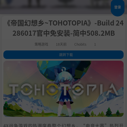
登录
《帝国幻想乡~TOHOTOPIA》-Build 24
286017官中免安装-简中508.2MB
策略游戏
18天前
Chobits
1
跳转下载
1
.
关于此游戏
2
.
游戏概览
3
.
游戏特色
4
.
故事背景
5
.
玩法介绍
6
.
其他特色
7
.
联机模式
8
.
正式版本，敬请期待！
9
.
系统需求
4X战争游戏的热潮席卷整个幻想乡，“电竞大赛”热烈开
10
.
支持作者