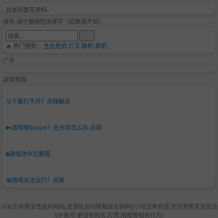
扩张领地！
此类别暂无资料。
搜索-请尽量缩短关键字（如果搜不到）
占领野外的村落或敌方城市，持续扩大你的领土！
图中为
蓬莱山帝国
的英雄
因幡帝
，扩张了伦敦城。
🔥 热门搜索：
生化危机
仁王
联机
单机
广告
游戏教程
🚀
下载打不开？点我解决
🔑
游戏弹Steam？无许可怎么办-点我
🌐
游戏改中文教程
建造城市！
🛠️
游戏无法运行？点我
改造城市地块，建造特色建筑，让城市升级从而获取
更多金币收入！
小站为非商业性盈利网站,资源信息均转载自互联网|[小站没有充值.也没有售卖会员及
VIP账号.更没有购买,打赏,捐赠等相关行为]