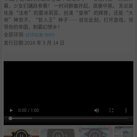
幕，少女们踊跃参赛！ 一时间群雄并起，逐鹿中原。 无论是
11
.
学习
化身“法老”的蕾米莉亚、扮演“皇帝”的辉夜，还是“大
帝”神奈子、“哲人王”神子—— 就在此刻，打开游戏，领
导你的帝国，制霸幻想乡！
全部评测:
好评如潮 (691)
发行日期:2026 年 5 月 14 日