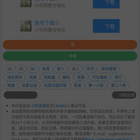
下载
小叽转整合地址
备用下载②
下载
小叽转整合地址
赞
收藏
3D
80
90
体育
单人
多人
年代
库存管理
抢先体验
拟真
控制器
模拟
氛围
汽车模拟
滑行
物理
玩家对战
玩家对战环境
竞速
第一人称
第三人称
问题反馈
本作品是由
小叽资源
会员
Chobits
's 搬运作品.
本站提供的资源转载自国内外各大媒体和网络，仅供试玩体验；不得将上述
内容用于商业或者非法用途，否则，一切后果请用户自负。您必须在下载后
的24个小时之内，从您的电脑中彻底删除上述内容。如果您喜欢该游戏内
容，请支持正版，购买注册，得到更好的正版服务。我们非常重视版权问
题，如有侵权请邮件与我们联系处理。敬请谅解！E-mail：acgbns666@ou
tlook.com，我们会在第一时间断开下载链接
https://steamzg.com/6401