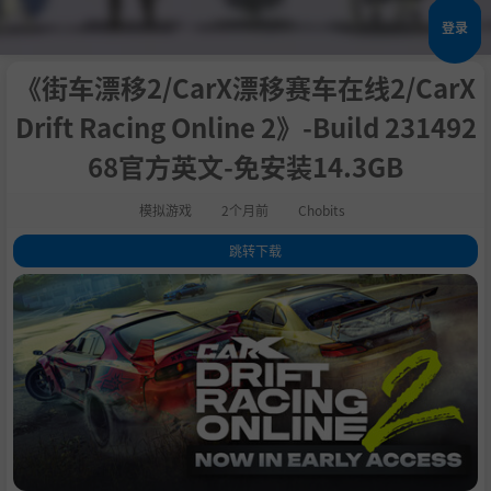
登录
《街车漂移2/CarX漂移赛车在线2/CarX
Drift Racing Online 2》-Build 231492
68官方英文-免安装14.3GB
模拟游戏
2个月前
Chobits
跳转下载
1
.
关于此游戏
2
.
Multiplayer
3
.
Customization
4
.
Locations
5
.
Career
6
.
Controllers
7
.
系统需求
8
.
支持作者