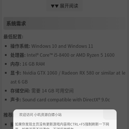
展开阅读
▼▼
The game features laser-scanned licenced tracks:
Ebisu C
ircuit & Fuji Speedway
in Japan,
Nürburgring Nordschl
eife
in Germany,
Dominion Raceway
in USA and
ADM Ra
系统需求
ceway
in Russia.
最低配置:
Career
操作系统:
Windows 10 and Windows 11
处理器:
Intel® Core™ i5-8400 or AMD Ryzen 5 1600
内存:
16 GB RAM
You will start your drifting career in
the drift school
, lear
显卡:
Nvidia GTX 1060 / Radeon RX 580 or similar at le
ning the basics and mastering advanced drift control.
ast 6 GB
In
Career mode
, you’ll rise through the ranks - from loca
存储空间:
需要 14 GB 可用空间
l street contests to elite world championships. Compete i
n racing series, dominate championships, secure sponsors
声卡:
Sound card compatible with DirectX® 9.0с
hips, and fine-tune your cars to meet regulations. Most im
portantly, prepare yourself for the ultimate challenge - dri
推荐配置:
欢迎访问 小叽资源白嫖小站
fting online!
操作系统:
Windows 10 and Windows 11
如果你发现主页没有更新游戏内容用CTRL+F5强制刷新一下网