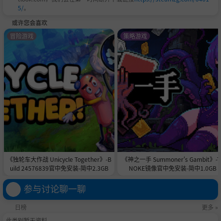
5/
。
或许您会喜欢
冒险游戏
策略游戏
《独轮车大作战 Unicycle Together》-B
《神之一手 Summoner's Gambit》-T
uild 24576839官中免安装-简中2.3GB
NOKE镜像官中免安装-简中1.0GB
参与讨论聊一聊
日榜
更多 »
此类别暂无资料。