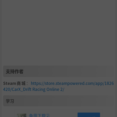
支持作者
Steam商城
：
https://store.steampowered.com/app/1826
420/CarX_Drift Racing Online 2/
学习
备用下载②