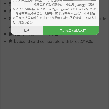
页，如果还是不行清空一下浏览器缓存 ----------------------------------
Controllers
处理器:
Intel® Core™ i5-8400 or AMD Ryzen 5 1600
--------------------- 免费单机游戏资源小站，小站靠guanggao艰难
存活 无任何套路，来了顺手搓个guanggao1-2次支持下吧，感谢
内存:
16 GB RAM
小站没有充值.不卖会员.也没有打赏 也没有任何 公众号 抖音 B站
账号等,如有发现出售网址的全部是骗子,请小伙们谨慎！ 下载地址
显卡:
Nvidia GTX 1060 / Radeon RX 580 or similar at le
打不开解决办法：
ast 6 GB
We support
most of steering wheels, gear shifters, gam
已阅
关于阿里云盘无文件
epads, and other common controllers
, available on the
存储空间:
需要 14 GB 可用空间
market, but we can always add more, the work’s not do
声卡:
Sound card compatible with DirectX® 9.0с
ne yet.