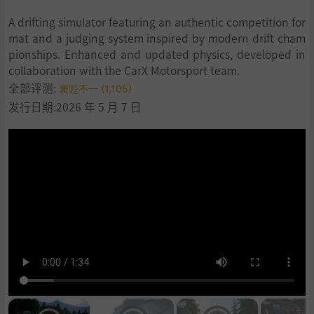
9
.
学习
A drifting simulator featuring an authentic competition for
mat and a judging system inspired by modern drift cham
pionships. Enhanced and updated physics, developed in
collaboration with the CarX Motorsport team.
全部评测:
褒贬不一 (1,105)
发行日期:2026 年 5 月 7 日