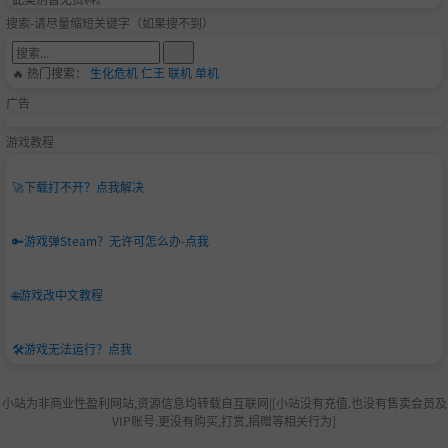
搜索-请尽量缩短关键字（如果搜不到）
🔥 热门搜索：
生化危机
仁王
联机
单机
广告
游戏教程
🚀
下载打不开？点我解决
🔑
游戏弹Steam？无许可怎么办-点我
🌐
游戏改中文教程
🛠️
游戏无法运行？点我
小站为非商业性盈利网站,资源信息均转载自互联网|[小站没有充值.也没有售卖会员及
VIP账号.更没有购买,打赏,捐赠等相关行为]