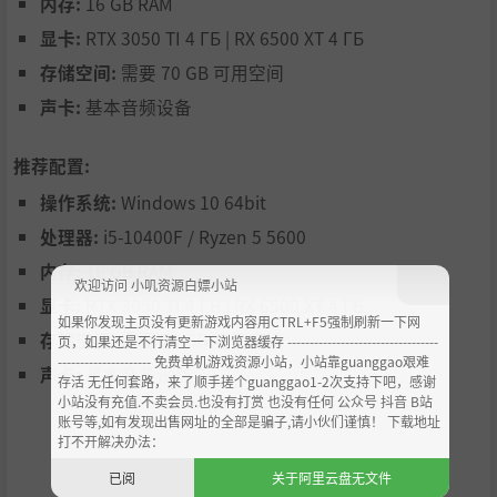
造出无望与悲怆的深沉氛围。
内存:
16 GB RAM
显卡:
RTX 3050 TI 4 ГБ | RX 6500 XT 4 ГБ
存储空间:
需要 70 GB 可用空间
声卡:
基本音频设备
推荐配置:
操作系统:
Windows 10 64bit
处理器:
i5-10400F / Ryzen 5 5600
内存:
16 GB RAM
欢迎访问 小叽资源白嫖小站
显卡:
RTX 3050 TI 4 ГБ | RX 6500 XT 4 ГБ
如果你发现主页没有更新游戏内容用CTRL+F5强制刷新一下网
存储空间:
需要 70 GB 可用空间
页，如果还是不行清空一下浏览器缓存 ----------------------------------
--------------------- 免费单机游戏资源小站，小站靠guanggao艰难
声卡:
基本音频设备
存活 无任何套路，来了顺手搓个guanggao1-2次支持下吧，感谢
小站没有充值.不卖会员.也没有打赏 也没有任何 公众号 抖音 B站
账号等,如有发现出售网址的全部是骗子,请小伙们谨慎！ 下载地址
打不开解决办法：
已阅
关于阿里云盘无文件