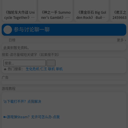
《独轮车大作战 Uni
《神之一手 Summo
《黄金巨石 Big Gol
《君王之塔》
cycle Together》-B
ner's Gambit》-TE
den Rock》-Build 2
245966
uild 24576839官中
NOKE镜像官中免安
3901052官中免安
装-简中
免安装-简中2.3GB
装-简中1.0GB
装-简中148.7MB
参与讨论聊一聊
日榜
更多 »
此类别暂无资料。
搜索-请尽量缩短关键字（如果搜不到）
🔥 热门搜索：
生化危机
仁王
联机
单机
广告
游戏教程
🚀
下载打不开？点我解决
🔑
游戏弹Steam？无许可怎么办-点我