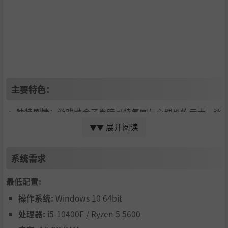
主要特色：
🔸
独特剧情
：游戏融合了黑暗哥特氛围与心理恐怖元素，逐
步揭示主角命运背后的残酷真相。
展开阅读
▼▼
🔸
沉浸于疯狂之中
：梦魇般的幻影将不断追逐你，还有那位
失去的她的幽灵。她引导你穿越黑暗——但你能信任她吗？
系统需求
🔸
硬核战斗
：灵感源自《黑暗之魂》和《恶魔之魂》的激烈
战斗，Boss们象征着主角内心的恐惧与罪责。
最低配置:
🔸
探索神秘世界
：揭开四个庞大区域的秘密，每一处都充满
操作系统:
Windows 10 64bit
谜团、背景故事与恐怖气氛。
处理器:
i5-10400F / Ryzen 5 5600
🔸
次世代画面
：哥特式世界拥有惊人的细节与写实风格，营