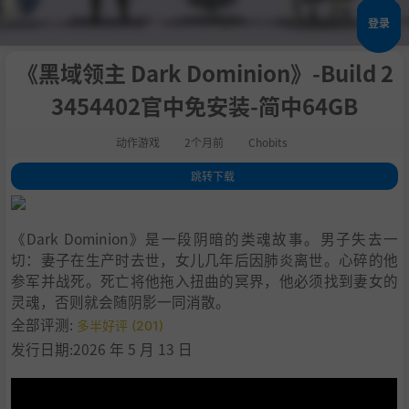
登录
《黑域领主 Dark Dominion》-Build 2
3454402官中免安装-简中64GB
动作游戏
2个月前
Chobits
跳转下载
1
.
关于此游戏
2
.
主要特色：
《Dark Dominion》是一段阴暗的类魂故事。男子失去一
3
.
系统需求
切：妻子在生产时去世，女儿几年后因肺炎离世。心碎的他
4
.
支持作者
参军并战死。死亡将他拖入扭曲的冥界，他必须找到妻女的
5
.
学习
灵魂，否则就会随阴影一同消散。
全部评测:
多半好评 (201)
发行日期:2026 年 5 月 13 日