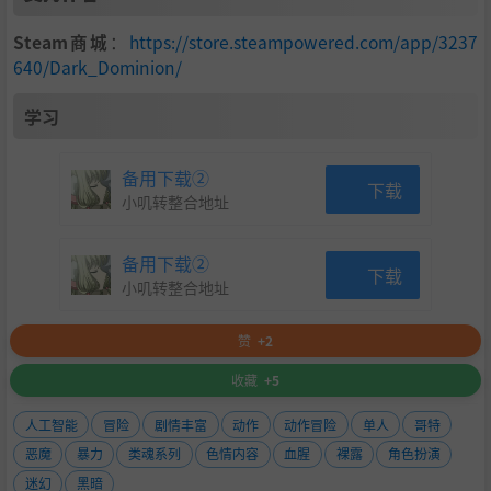
Steam商城
：
https://store.steampowered.com/app/3237
640/Dark_Dominion/
学习
备用下载②
下载
小叽转整合地址
备用下载②
下载
小叽转整合地址
赞
+2
收藏
+5
人工智能
冒险
剧情丰富
动作
动作冒险
单人
哥特
恶魔
暴力
类魂系列
色情内容
血腥
裸露
角色扮演
迷幻
黑暗