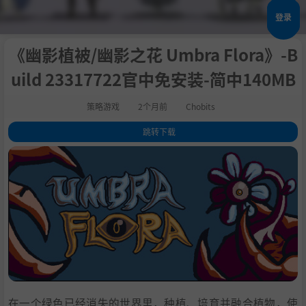
登录
《幽影植被/幽影之花 Umbra Flora》-B
uild 23317722官中免安装-简中140MB
策略游戏
2个月前
Chobits
跳转下载
1
.
关于此游戏
2
.
游戏特色：
3
.
系统需求
4
.
支持作者
5
.
学习
在一个绿色已经消失的世界里，种植、培育并融合植物，使