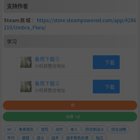
支持作者
Steam商城
：
https://store.steampowered.com/app/4286
210/Umbra_Flora/
学习
备用下载②
下载
小叽转整合地址
备用下载②
下载
小叽转整合地址
赞
收藏
+2
80
像素图形
冒险
动作
单人
回合制战斗
回合战略
年代
悬疑
战斗
战术
战术角色扮演
独立