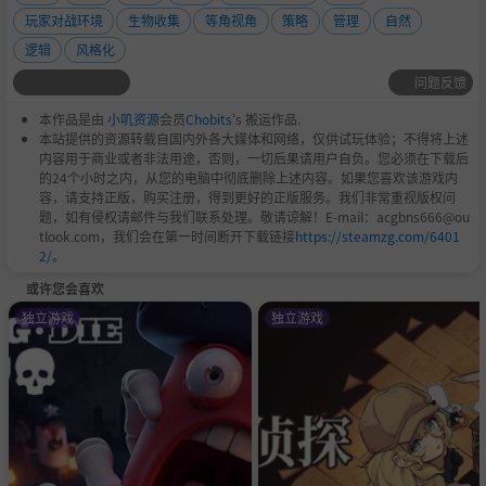
玩家对战环境
生物收集
等角视角
策略
管理
自然
逻辑
风格化
问题反馈
本作品是由
小叽资源
会员
Chobits
's 搬运作品.
本站提供的资源转载自国内外各大媒体和网络，仅供试玩体验；不得将上述
内容用于商业或者非法用途，否则，一切后果请用户自负。您必须在下载后
的24个小时之内，从您的电脑中彻底删除上述内容。如果您喜欢该游戏内
容，请支持正版，购买注册，得到更好的正版服务。我们非常重视版权问
题，如有侵权请邮件与我们联系处理。敬请谅解！E-mail：acgbns666@ou
tlook.com，我们会在第一时间断开下载链接
https://steamzg.com/6401
2/
。
或许您会喜欢
独立游戏
独立游戏