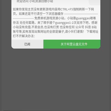
欢迎访问 小叽资源白嫖小站
如果你发现主页没有更新游戏内容用CTRL+F5强制刷新一下网
页，如果还是不行清空一下浏览器缓存 ----------------------------------
--------------------- 免费单机游戏资源小站，小站靠guanggao艰难
存活 无任何套路，来了顺手搓个guanggao1-2次支持下吧，感谢
小站没有充值.不卖会员.也没有打赏 也没有任何 公众号 抖音 B站
账号等,如有发现出售网址的全部是骗子,请小伙们谨慎！ 下载地址
打不开解决办法：
已阅
关于阿里云盘无文件