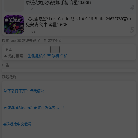
原版英文|支持键鼠.手柄|容量13.6GB
4
《失落城堡2 Lost Castle 2》v1.0.0.16-Build 24625789官中
免安装-简中|容量1.6GB
82
搜索-请尽量缩短关键字（如果搜不到）
🔥 热门搜索：
生化危机
仁王
联机
单机
广告
游戏教程
🚀
下载打不开？点我解决
🔑
游戏弹Steam？无许可怎么办-点我
🌐
游戏改中文教程