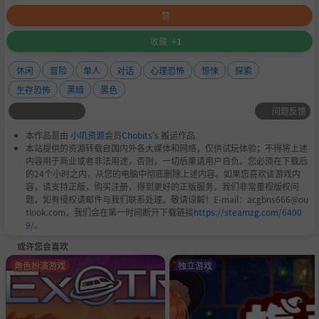
赞
收藏
+1
休闲
冒险
单人
对话
心理恐怖
惊悚
探索
生存恐怖
黑暗
黑色
问题反馈
本作品是由
小叽资源
会员
Chobits
's 搬运作品.
本站提供的资源转载自国内外各大媒体和网络，仅供试玩体验；不得将上述
内容用于商业或者非法用途，否则，一切后果请用户自负。您必须在下载后
的24个小时之内，从您的电脑中彻底删除上述内容。如果您喜欢该游戏内
容，请支持正版，购买注册，得到更好的正版服务。我们非常重视版权问
题，如有侵权请邮件与我们联系处理。敬请谅解！E-mail：acgbns666@ou
tlook.com，我们会在第一时间断开下载链接
https://steamzg.com/6400
9/
。
或许您会喜欢
角色扮演游戏
独立游戏