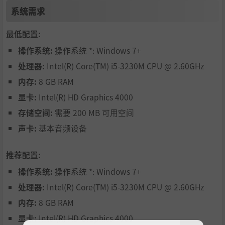
引路人 王怜馨
系统需求
游戏特色
最低配置:
游玩环境
操作系统:
操作系统 *: Windows 7+
处理器:
Intel(R) Core(TM) i5-3230M CPU @ 2.60GHz
《障目》是一款依靠声音前往终点，必须蒙住眼睛游玩的
内存:
8 GB RAM
音频恐怖游戏。请务必戴上耳机，蒙眼游玩。
显卡:
Intel(R) HD Graphics 4000
用鼠标控制移动
存储空间:
需要 200 MB 可用空间
本游戏可以仅使用鼠标来操控。左右移动鼠标来控制方向
声卡:
基本音频设备
变化，摸索声音从哪个方向传来，然后按左键即可前进。
依靠声音前进
推荐配置:
操作系统:
操作系统 *: Windows 7+
一旦被足音大人追上就会Game Over。依靠声音来完成
处理器:
Intel(R) Core(TM) i5-3230M CPU @ 2.60GHz
这场仪式吧。
内存:
8 GB RAM
本游戏无画面呈现，但会通过多种音效引导玩家进行操作。
本游戏不含Jumpscare元素，即使不擅长恐怖题材的玩家也
显卡:
Intel(R) HD Graphics 4000