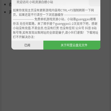
可畅玩。若游玩过程中感到不适，请立即中止游戏。
欢迎访问 小叽资源白嫖小站
存储空间:
需要 200 MB 可用空间
如果你发现主页没有更新游戏内容用CTRL+F5强制刷新一下网
声卡:
基本音频设备
企鹅大人模式
页，如果还是不行清空一下浏览器缓存 ----------------------------------
--------------------- 免费单机游戏资源小站，小站靠guanggao艰难
存活 无任何套路，来了顺手搓个guanggao1-2次支持下吧，感谢
《障目》的恐怖演出非常克制，不会用任何突如其来的大音
小站没有充值.不卖会员.也没有打赏 也没有任何 公众号 抖音 B站
量或者画面，也就是“Jumpscare”来惊吓玩家。若您即便
账号等,如有发现出售网址的全部是骗子,请小伙们谨慎！ 下载地址
如此也觉得恐怖的话，我们还为游戏加入了“企鹅大人模
打不开解决办法：
式”。在游戏内按P键即可开启“企鹅大人模式”。
已阅
关于阿里云盘无文件
“企鹅大人模式”下，足音大人的脚步声，会变成可爱的企
鹅脚步声。因为恐怖游戏太恐怖而不敢玩，却又想要迈出脚
步尝试一下的玩家，务必试试用“企鹅大人模式”来挑战本
作吧！
为主播提供眼罩素材
本作品允许进行直播和录播。我们还为主播准备了可以在直
播时使用的“眼罩”素材！请务必从 PLAYISM 的官方网站上
进行下载吧！此外，本素材为免费发布，并不仅限于主播，
任何人均可以自由使用。