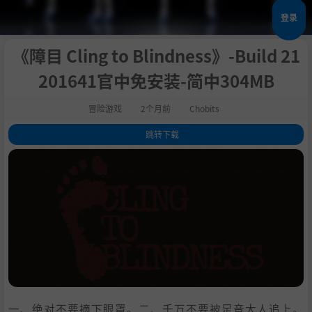
登录
《障目 Cling to Blindness》-Build 21
201641官中免安装-简中304MB
冒险游戏
2个月前
Chobits
跳转下载
1
.
关于此游戏
2
.
你必须要遵守三条规则
3
.
游戏剧情
4
.
游玩时间
5
.
声优
6
.
游戏特色
7
.
企鹅大人模式
8
.
为主播提供眼罩素材
9
.
系统需求
一、绝对不要摘下眼罩。二、千万不要被足音大人追上。
10
.
支持作者