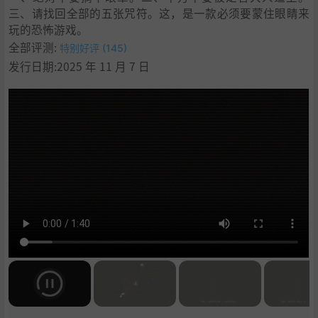
三、请找回全部的五张咒符。这，是一款必须要蒙住眼睛来
11
.
学习
玩的恐怖游戏。
全部评测:
特别好评 (145)
发行日期:2025 年 11 月 7 日