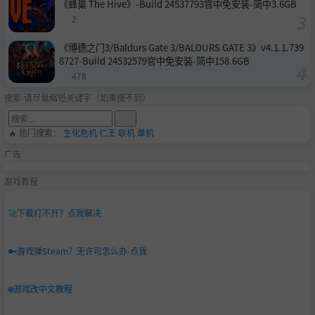
《蜂巢 The Hive》-Build 24537793官中免安装-简中3.6GB
2
《博德之门3/Baldurs Gate 3/BALDURS GATE 3》v4.1.1.739
8727-Build 24532579官中免安装-简中158.6GB
478
搜索-请尽量缩短关键字（如果搜不到）
🔥 热门搜索：
生化危机
仁王
联机
单机
广告
游戏教程
🚀
下载打不开？点我解决
🔑
游戏弹Steam？无许可怎么办-点我
🌐
游戏改中文教程