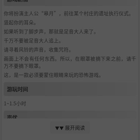
你将扮演主人公“皋月”，前往某个村庄的遗址执行仪式。
竖起你的耳朵。
如果听到了脚步声，那就是足音大人来了。
千万不要被足音大人追上。
请寻着风铃的声音，收集咒符。
画面上不会有任何东西。所以，在眼罩被摘下来之前，请千
万不要摘下眼罩。
这，是一款必须要蒙住眼睛来玩的恐怖游戏。
游玩时间
1~1.5小时
声优
展开阅读
▼▼
皋月 安雪璃