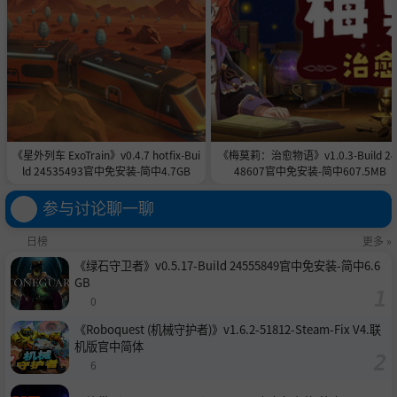
《星外列车 ExoTrain》v0.4.7 hotfix-Bui
《梅莫莉：治愈物语》v1.0.3-Build 24
ld 24535493官中免安装-简中4.7GB
48607官中免安装-简中607.5MB
参与讨论聊一聊
日榜
更多 »
《绿石守卫者》v0.5.17-Build 24555849官中免安装-简中6.6
GB
0
《Roboquest (机械守护者)》v1.6.2-51812-Steam-Fix V4.联
机版官中简体
6