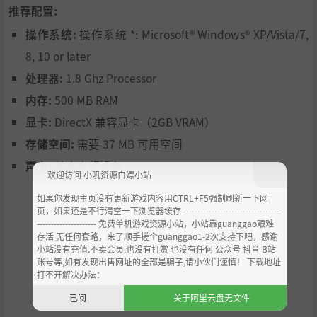
推荐配置:
操作系统:
操作系统 *: Microsoft® Windows® XP/Vista/7,
8, 10 or later
处理器:
1.8 Ghz Processor
内存:
500 MB RAM
显卡:
DirectX 兼容显卡（2GB VRAM）
存储空间:
需要 37 MB 可用空间
声卡:
基本音频设备
欢迎访问 小叽资源白嫖小站
如果你发现主页没有更新游戏内容用CTRL+F5强制刷新一下网
页，如果还是不行清空一下浏览器缓存 ----------------------------------
--------------------- 免费单机游戏资源小站，小站靠guanggao艰难
存活 无任何套路，来了顺手搓个guanggao1-2次支持下吧，感谢
小站没有充值.不卖会员.也没有打赏 也没有任何 公众号 抖音 B站
账号等,如有发现出售网址的全部是骗子,请小伙们谨慎！ 下载地址
打不开解决办法：
已阅
关于阿里云盘无文件