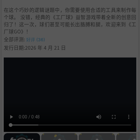
在这个巧妙的逻辑谜题中，你需要使用合适的工具来制作每
个球。 没错，经典的《工厂球》益智游戏带着全新的创意回
归了！这一次，球们甚至可能长出胳膊和腿，欢迎来到《工
厂球GO》！
全部评测:
好评 (36)
发行日期:2026 年 4 月 21 日