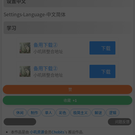
设置中文
Settings-Language-中文简体
学习
备用下载②
下载
小叽转整合地址
备用下载②
下载
小叽转整合地址
赞
收藏
+1
休闲
制作
单人
彩色
极简主义
解谜
逻辑
问题反馈
本作品是由
小叽资源
会员
Chobits
's 搬运作品.