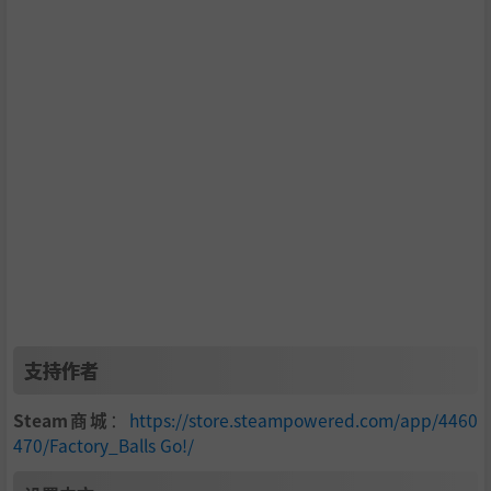
支持作者
Steam商城
：
https://store.steampowered.com/app/4460
470/Factory_Balls Go!/