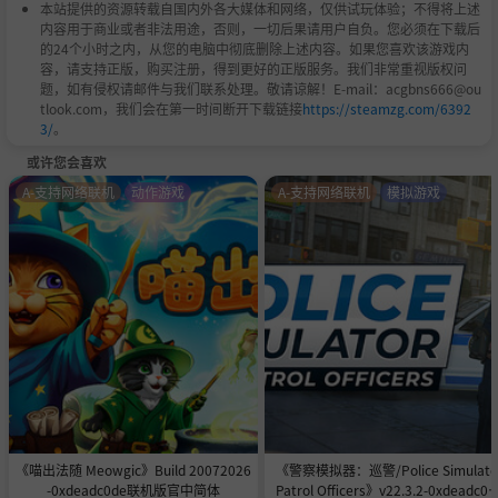
本站提供的资源转载自国内外各大媒体和网络，仅供试玩体验；不得将上述
内容用于商业或者非法用途，否则，一切后果请用户自负。您必须在下载后
的24个小时之内，从您的电脑中彻底删除上述内容。如果您喜欢该游戏内
容，请支持正版，购买注册，得到更好的正版服务。我们非常重视版权问
题，如有侵权请邮件与我们联系处理。敬请谅解！E-mail：acgbns666@ou
tlook.com，我们会在第一时间断开下载链接
https://steamzg.com/6392
3/
。
或许您会喜欢
A-支持网络联机
动作游戏
A-支持网络联机
模拟游戏
《喵出法随 Meowgic》Build 20072026
《警察模拟器：巡警/Police Simulato
-0xdeadc0de联机版官中简体
Patrol Officers》v22.3.2-0xdeadc0d