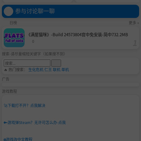
联机版官中简体
参与讨论聊一聊
日榜
更多 »
《满屋猫咪》-Build 24573804官中免安装-简中732.2MB
0
搜索-请尽量缩短关键字（如果搜不到）
🔥 热门搜索：
生化危机
仁王
联机
单机
广告
游戏教程
🚀
下载打不开？点我解决
🔑
游戏弹Steam？无许可怎么办-点我
🌐
游戏改中文教程