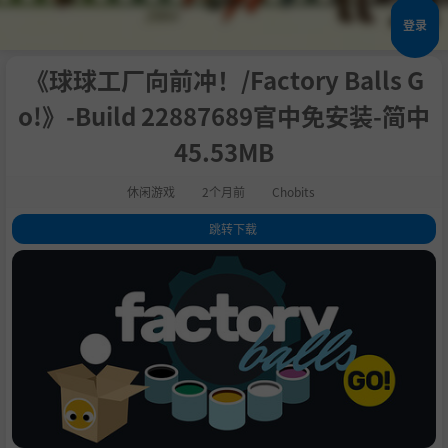
登录
《球球工厂向前冲！/Factory Balls G
o!》-Build 22887689官中免安装-简中
45.53MB
休闲游戏
2个月前
Chobits
跳转下载
1
.
关于此游戏
2
.
系统需求
3
.
支持作者
4
.
设置中文
5
.
学习