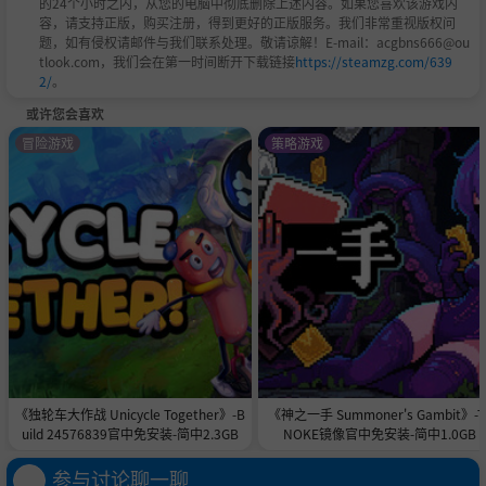
的24个小时之内，从您的电脑中彻底删除上述内容。如果您喜欢该游戏内
容，请支持正版，购买注册，得到更好的正版服务。我们非常重视版权问
题，如有侵权请邮件与我们联系处理。敬请谅解！E-mail：acgbns666@ou
tlook.com，我们会在第一时间断开下载链接
https://steamzg.com/639
2/
。
或许您会喜欢
冒险游戏
策略游戏
《独轮车大作战 Unicycle Together》-B
《神之一手 Summoner's Gambit》-T
uild 24576839官中免安装-简中2.3GB
NOKE镜像官中免安装-简中1.0GB
参与讨论聊一聊