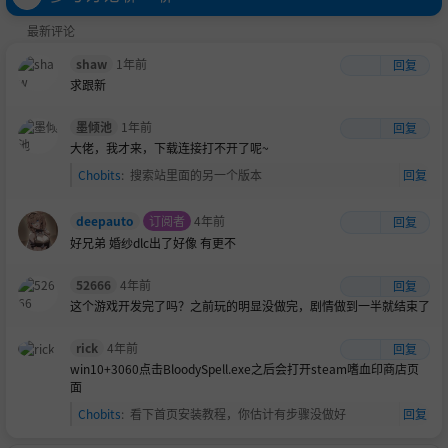
最新评论
shaw
1年前
回复
求跟新
墨倾池
1年前
回复
大佬，我才来，下载连接打不开了呢~
Chobits
:
搜索站里面的另一个版本
回复
deepauto
订阅者
4年前
回复
好兄弟 婚纱dlc出了好像 有更不
52666
4年前
回复
这个游戏开发完了吗？之前玩的明显没做完，剧情做到一半就结束了
rick
4年前
回复
win10+3060点击BloodySpell.exe之后会打开steam嗜血印商店页
面
Chobits
:
看下首页安装教程，你估计有步骤没做好
回复