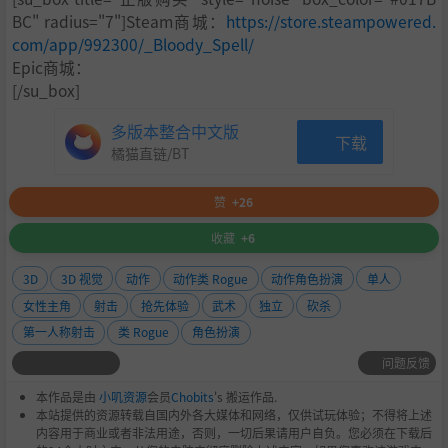
BC" radius="7"]Steam商城：
https://store.steampowered.
com/app/992300/_Bloody_Spell/
Epic商城：
我们希望看到十个玩家会有十种不同的闯关方式，如果敌人
[/su_box]
的威胁太大，可以利用嗜血印技能、暗杀处决、飞行道具、
多版本整合中文版
场景机关来消灭他们，最后请大家务必小心谨慎的在本游戏
下载
中生存下来吧。
橘猫直链/BT
赞
+26
收藏
+6
3D
3D 视觉
动作
动作类 Rogue
动作角色扮演
单人
女性主角
射击
抢先体验
武术
独立
砍杀
第一人称射击
类 Rogue
角色扮演
问题反馈
本作品是由
小叽资源
会员
Chobits
's 搬运作品.
本站提供的资源转载自国内外各大媒体和网络，仅供试玩体验；不得将上述
内容用于商业或者非法用途，否则，一切后果请用户自负。您必须在下载后