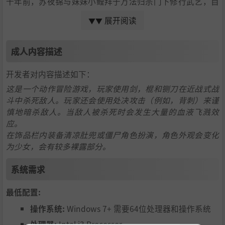
十年前，苏夜锦与妹妹小鲤拜于万法归宗门下修行武艺，自
此远离江湖纷嚣，恬静闲逸。十年后，自称灵虚教的神秘组
展开阅读
▼▼
织入侵门派，随之天下大乱，将这对兄妹重新投入风雨飘摇
的乱世之中。相依为命的妹妹被掳为人质，同门手足相继惨
遭毒手......当嗜血咒印打开的那一刻，重识自我的苏夜锦，能
成人内容描述
否履行自己对所有人的承诺？而又是谁最后能扶厦将倾，拯
救满目疮痍的世间于水火？
开发者对内容描述如下：
这是一个动作冒险游戏，玩家使用剑，棍和铡刀在近战式战
斗中杀死敌人。玩家还会使用处决攻击（例如，背刺）来谨
慎地暗杀敌人。当敌人被杀死时会发生大量的血液飞溅效
应。
在饰品栏内装备清凉肚兜或僵尸角色扮演，角色外观会变化
为少女，会有较多裸露部分。
系统需求
战斗方面，本作以多武器切换为主要特点，并针对每种武器
在攻速，威力及定位上的不同，设计出多种功能各异的技
最低配置:
能，多样的技能连击，极大地提升游戏爽快度，优异的打击
感和操控手感令其锦上添花。
操作系统:
Windows 7+ 需要64位处理器和操作系统
处理器:
Intel i3 Processor