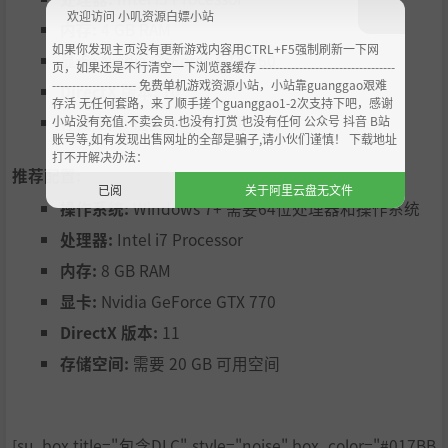
欢迎访问 小叽资源白嫖小站
内存:
4 GB RAM
如果你发现主页没有更新游戏内容用CTRL+F5强制刷新一下网
显卡:
Nvidia GeForce GTX 560
页，如果还是不行清空一下浏览器缓存 ----------------------------------
--------------------- 免费单机游戏资源小站，小站靠guanggao艰难
DirectX 版本:
10
存活 无任何套路，来了顺手搓个guanggao1-2次支持下吧，感谢
存储空间:
需要 20 GB 可用空间
小站没有充值.不卖会员.也没有打赏 也没有任何 公众号 抖音 B站
账号等,如有发现出售网址的全部是骗子,请小伙们谨慎！ 下载地址
关卡设计的亮点在于采取随机组合的形式，即玩家在死亡后
打不开解决办法：
推荐配置:
重生所面对的场景、怪物、装备、机关道具的配置等均不同
已阅
关于阿里云盘无文件
于之前，使游戏呈现出多样化的特征，增加关卡变数及游戏
操作系统:
Windows 7+ 需要64位处理器和操作系统
趣味性。
处理器:
Intel i7 Processor
内存:
8 GB RAM
显卡:
Nvidia GeForce GTX 770
DirectX 版本:
11
存储空间:
需要 20 GB 可用空间
本作不乏创新地推出了“嗜血印”系统，即主角凭借体内的
[su_box title="包含DLC" style="noise" box_color="#017BB
邪神诅咒使用特殊技能，实现暴走、子弹时间、怒吼破防、