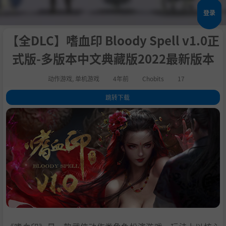
登录
【全DLC】嗜血印 Bloody Spell v1.0正
式版-多版本中文典藏版2022最新版本
动作游戏
,
单机游戏
4年前
Chobits
17
跳转下载
1
.
关于这款游戏
2
.
成人内容描述
3
.
系统需求