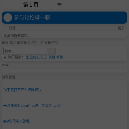
参与讨论聊一聊
日榜
更多 »
此类别暂无资料。
搜索-请尽量缩短关键字（如果搜不到）
🔥 热门搜索：
生化危机
仁王
联机
单机
广告
游戏教程
🚀
下载打不开？点我解决
🔑
游戏弹Steam？无许可怎么办-点我
🌐
游戏改中文教程