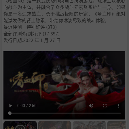
《嗜血印》是一款武侠动作类角色扮演游戏，玩法上以核心
向战斗为主体，并融合了众多战斗元素及系统与一身。如果
你是一名追求热血、勇于挑战极限的玩家，《嗜血印》绝对
能激发你的肾上腺素，带给你淋漓尽致的战斗体验。
最近评测：
特别好评
(379)
全部评测:
特别好评
(17,697)
发行日期:2022 年 1 月 27 日