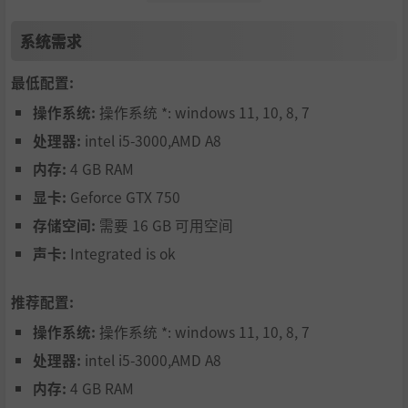
系统需求
最低配置:
操作系统:
操作系统 *: windows 11, 10, 8, 7
处理器:
intel i5-3000,AMD A8
内存:
4 GB RAM
参与主线锦标赛，博得知名度。然后触发各种支线任务！
显卡:
Geforce GTX 750
在群马和箱根的山道上，与民间JDM车手较量漂移。或者协
存储空间:
需要 16 GB 可用空间
助城市警察局，用电子脉冲追捕逃犯。甚至参与赛车电影拍
摄，开车穿梭于外星战场，在电子空间展开震撼十足的冒
声卡:
Integrated is ok
险！解锁高级车辆，赢得公众认可，并成为赛车明星！
推荐配置:
揭露大赛阴谋，与失控AI进行BOSS战
操作系统:
操作系统 *: windows 11, 10, 8, 7
处理器:
intel i5-3000,AMD A8
内存:
4 GB RAM