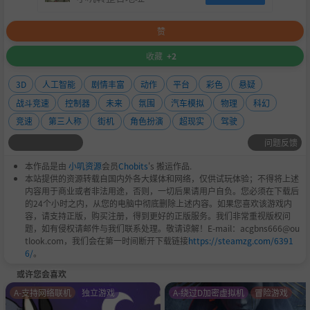
赞
收藏
+2
3D
人工智能
剧情丰富
动作
平台
彩色
悬疑
战斗竞速
控制器
未来
氛围
汽车模拟
物理
科幻
竞速
第三人称
街机
角色扮演
超现实
驾驶
问题反馈
本作品是由
小叽资源
会员
Chobits
's 搬运作品.
本站提供的资源转载自国内外各大媒体和网络，仅供试玩体验；不得将上述
内容用于商业或者非法用途，否则，一切后果请用户自负。您必须在下载后
的24个小时之内，从您的电脑中彻底删除上述内容。如果您喜欢该游戏内
容，请支持正版，购买注册，得到更好的正版服务。我们非常重视版权问
题，如有侵权请邮件与我们联系处理。敬请谅解！E-mail：acgbns666@ou
tlook.com，我们会在第一时间断开下载链接
https://steamzg.com/6391
6/
。
或许您会喜欢
A-支持网络联机
独立游戏
A-绕过D加密虚拟机
冒险游戏