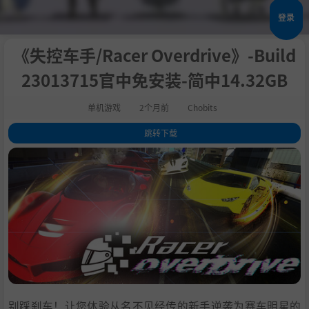
登录
《失控车手/Racer Overdrive》-Build
23013715官中免安装-简中14.32GB
单机游戏
2个月前
Chobits
跳转下载
1
.
关于此游戏
2
.
加入一场属于顶尖车手的大赛，在爽快的体验中称霸赛道
3
.
4
.
积攒人气，并参与各种任务
5
.
6
.
揭露大赛阴谋，与失控AI进行BOSS战
7
.
值得关注的功能
8
.
系统需求
9
.
支持作者
别踩刹车！让您体验从名不见经传的新手逆袭为赛车明星的
10
.
学习