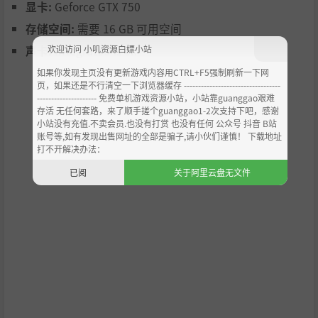
显卡:
Geforce GTX 750
存储空间:
需要 16 GB 可用空间
欢迎访问 小叽资源白嫖小站
声卡:
Integrated is ok
如果你发现主页没有更新游戏内容用CTRL+F5强制刷新一下网
页，如果还是不行清空一下浏览器缓存 ----------------------------------
--------------------- 免费单机游戏资源小站，小站靠guanggao艰难
存活 无任何套路，来了顺手搓个guanggao1-2次支持下吧，感谢
小站没有充值.不卖会员.也没有打赏 也没有任何 公众号 抖音 B站
随着大赛的进行，谣言四起。对选手的车辆安装不明机器，
账号等,如有发现出售网址的全部是骗子,请小伙们谨慎！ 下载地址
无人驾驶的比赛车辆。这场大赛的背后隐藏着什么？推进主
打不开解决办法：
线赛事，在动画和文字中探索剧情。在电子空间与失控的AI
已阅
关于阿里云盘无文件
展开决战，挫败邪恶科学家的阴谋！
值得关注的功能
完全支持PS/XBOX控制器！
定制BGM！把自己喜欢的音乐放进文件夹吧！
两个结局。