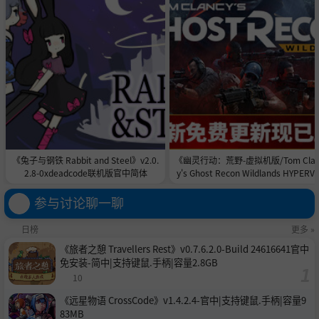
《兔子与钢铁 Rabbit and Steel》v2.0.
《幽灵行动：荒野-虚拟机版/Tom Clan
2.8-0xdeadcode联机版官中简体
y's Ghost Recon Wildlands HYPERVI
OR》v9820855-Build 24446260官
安装-简中94.61GB
参与讨论聊一聊
日榜
更多 »
《旅者之憩 Travellers Rest》v0.7.6.2.0-Build 24616641官中
免安装-简中|支持键鼠.手柄|容量2.8GB
10
《远星物语 CrossCode》v1.4.2.4-官中|支持键鼠.手柄|容量9
83MB