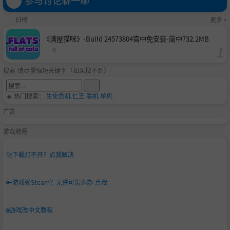
日榜
更多 »
《满屋猫咪》-Build 24573804官中免安装-简中732.2MB
0
搜索-请尽量缩短关键字（如果搜不到）
🔥 热门搜索：
生化危机
仁王
联机
单机
广告
游戏教程
🚀
下载打不开？点我解决
🔑
游戏弹Steam？无许可怎么办-点我
🌐
游戏改中文教程