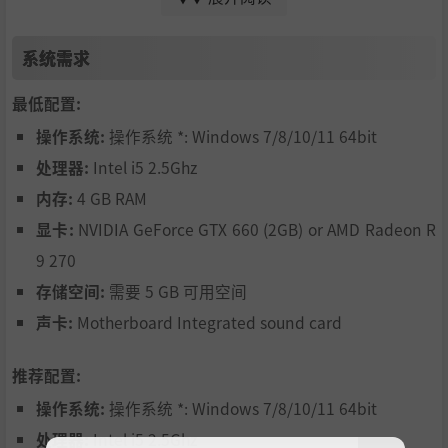
探索废弃数百年的罗马神庙。 受到现有建筑的启发，并忠实
地按真实比例建模。 植被和时间接管了这些纪念碑，但它们
系统需求
仍然屹立不倒，准备揭开它们的秘密！
最低配置:
操作系统:
操作系统 *: Windows 7/8/10/11 64bit
环境 ：
处理器:
Intel i5 2.5Ghz
将访问两个不同的宇宙。 一种是狂野而青翠的，灵感来自法
内存:
4 GB RAM
国的 Calanques 地区。 一个由巨大的白色悬崖、深深的裂
显卡:
NVIDIA GeForce GTX 660 (2GB) or AMD Radeon R
缝和巨大的山谷组成的群岛，拥有非常现代的地中海植被。
而另一个非常黑暗，一个黑色的世界，一切都死了。 幽灵永
9 270
远在这片土地上游荡，末日在每个角落等待着你。
存储空间:
需要 5 GB 可用空间
声卡:
Motherboard Integrated sound card
推荐配置:
操作系统:
操作系统 *: Windows 7/8/10/11 64bit
处理器:
Intel i5 2.5Ghz