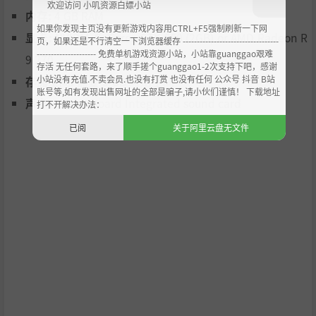
游戏玩法：
欢迎访问 小叽资源白嫖小站
内存:
4 GB RAM
如果你发现主页没有更新游戏内容用CTRL+F5强制刷新一下网
这是一个垂直世界，您必须攀登悬崖或寺庙才能达到目标并
显卡:
NVIDIA GeForce GTX 660 (2GB) or AMD Radeon R
页，如果还是不行清空一下浏览器缓存 ----------------------------------
解决难题。 奔跑、跳跃、游泳、蹲下以越过障碍。 装备你的
--------------------- 免费单机游戏资源小站，小站靠guanggao艰难
9 270
弓箭抓钩以进入难以进入的区域。 使用火把探索非常黑暗的
存活 无任何套路，来了顺手搓个guanggao1-2次支持下吧，感谢
小站没有充值.不卖会员.也没有打赏 也没有任何 公众号 抖音 B站
存储空间:
需要 5 GB 可用空间
地方或骑马在巨大的环境中航行！
账号等,如有发现出售网址的全部是骗子,请小伙们谨慎！ 下载地址
声卡:
Motherboard Integrated sound card
打不开解决办法：
已阅
关于阿里云盘无文件
谜语：
许多寺庙都成了废墟，你将不得不运用你的逻辑在这个宇宙
中移动。 使用您的环境和旧技术打开大门、移动重物或重新
激活被遗忘的机制。