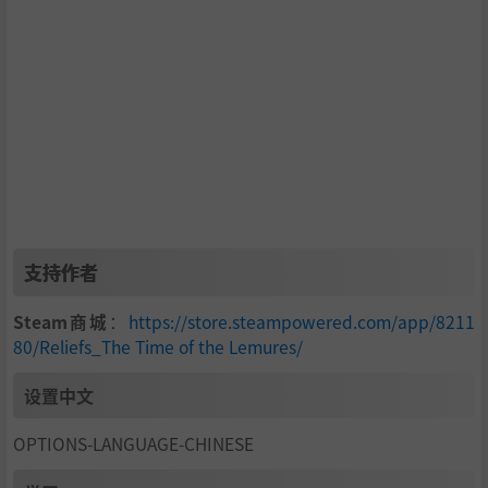
开发人员说明：
Alone 已经为这款不朽的游戏工作了将近 10 年，感谢您每个
月的支持和建议，这款游戏不断发展！ 请随时关注我们以查
看最新更新，如果您愿意，也可以将此游戏添加到您的愿望
清单！
支持作者
Steam商城
：
https://store.steampowered.com/app/8211
80/Reliefs_The Time of the Lemures/
设置中文
OPTIONS-LANGUAGE-CHINESE