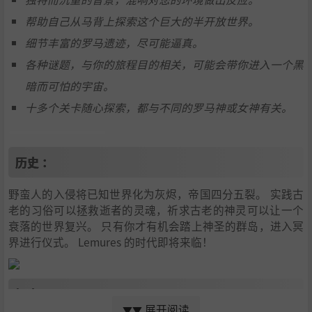
帮助自己从马背上探索这个巨大的半开放世界。
细节丰富的罗马遗迹，尽可能逼真。
各种谜题，与你的旅程目的相关，可能会带你进入一个黑
暗而可怕的宇宙。
十多个关卡随心探索，都与不同的罗马神或女神有关。
历史 ：
野蛮人的入侵将已知世界化为灰烬，帝国四分五裂。 实践古
老的习俗可以拯救逝者的灵魂，祈求古老的神灵可以让一个
衰落的世界复兴。 只有你才有机会踏上神圣的群岛，进入冥
界进行仪式。 Lemures 的时代即将来临！
探索：
展开阅读
▼▼