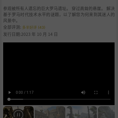
9
.
系统需求
参观被所有人遗忘的巨大罗马遗址。 穿过高耸的悬崖。 解决
10
.
支持作者
基于罗马时代技术水平的谜题，以了解您为何来到其迷人的
11
.
设置中文
风景中。
12
.
学习
全部评测:
多半好评 (43)
发行日期:2023 年 10 月 14 日