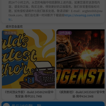
的24个小时之内，从您的电脑中彻底删除上述内容。如果您喜欢该游戏内
容，请支持正版，购买注册，得到更好的正版服务。我们非常重视版权问
题，如有侵权请邮件与我们联系处理。敬请谅解！E-mail：acgbns666@ou
tlook.com，我们会在第一时间断开下载链接
https://steamzg.com/6389
9/
。
或许您会喜欢
休闲游戏
动作游戏
《世间顶尖作家》-Build 24586298官中
《疯狗斯坦》-Build 24535607官中免
免安装-简中201.7MB
装-简中434.5MB
参与讨论聊一聊