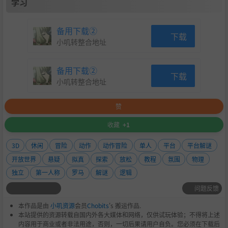
学习
备用下载②
下载
小叽转整合地址
备用下载②
下载
小叽转整合地址
赞
收藏
+1
3D
休闲
冒险
动作
动作冒险
单人
平台
平台解谜
开放世界
悬疑
拟真
探索
放松
教程
氛围
物理
独立
第一人称
罗马
解谜
逻辑
问题反馈
本作品是由
小叽资源
会员
Chobits
's 搬运作品.
本站提供的资源转载自国内外各大媒体和网络，仅供试玩体验；不得将上述
内容用于商业或者非法用途，否则，一切后果请用户自负。您必须在下载后