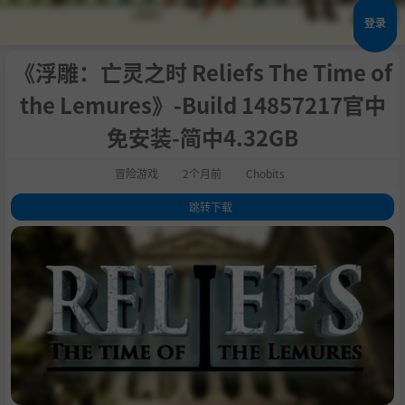
登录
《浮雕：亡灵之时 Reliefs The Time of
the Lemures》-Build 14857217官中
免安装-简中4.32GB
冒险游戏
2个月前
Chobits
跳转下载
1
.
关于此游戏
2
.
主要特点 ：
3
.
历史 ：
4
.
探索：
5
.
环境 ：
6
.
游戏玩法：
7
.
谜语：
8
.
开发人员说明：