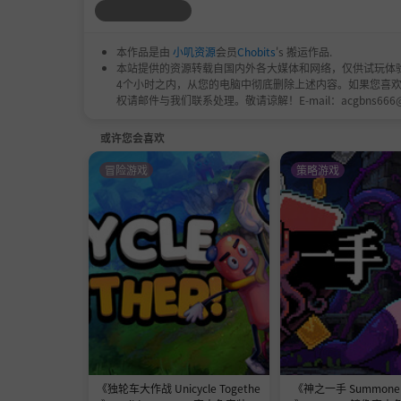
本作品是由
小叽资源
会员
Chobits
's 搬运作品.
本站提供的资源转载自国内外各大媒体和网络，仅供试玩体
4个小时之内，从您的电脑中彻底删除上述内容。如果您喜
权请邮件与我们联系处理。敬请谅解！E-mail：acgbns666
或许您会喜欢
冒险游戏
策略游戏
《独轮车大作战 Unicycle Togethe
《神之一手 Summoner'