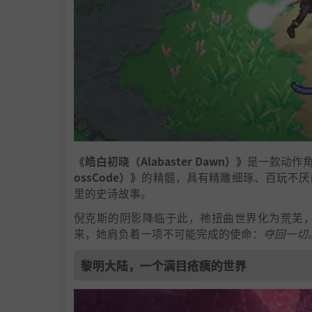
《皓白初晓（Alabaster Dawn）》
是一款动作角色
ossCode）》
的精髓，具有精雕细琢、百玩不厌
里的史诗故事。
倪克斯的阴影降临于此，祂扭曲世界化为荒芜
来，她肩负着一项不可能完成的使命：
夺回一切
黎明大陆，一个满目疮痍的世界