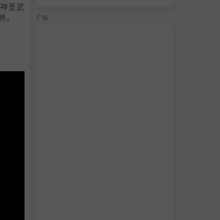
神圣武
界。
广告