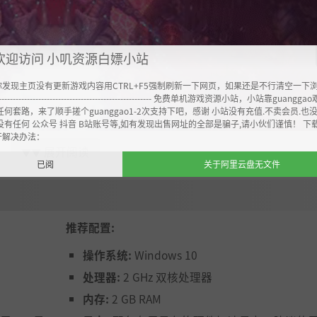
欢迎访问 小叽资源白嫖小站
你发现主页没有更新游戏内容用CTRL+F5强制刷新一下网页，如果还是不行清空一下
----------------------------------------------------- 免费单机游戏资源小站，小站靠guangg
任何套路，来了顺手搓个guanggao1-2次支持下吧，感谢 小站没有充值.不卖会员.也
没有任何 公众号 抖音 B站账号等,如有发现出售网址的全部是骗子,请小伙们谨慎！ 下
开解决办法：
展开阅读
▼▼
已阅
关于阿里云盘无文件
处一片曾被她称为家园的废土中。
她的使命
是唤醒剩余的人类
而要打破诅咒，唯有神选的力量。
推荐配置:
身又是什么？
操作系统:
Windows 10
小时的游戏体验正等待着你探索。其中包含七个独特的区域和众多
并发展科技。新进展将伴随着定居点的视觉变化，为你开启全
处理器:
2 GHz 双核处理器
内存:
2 GB RAM