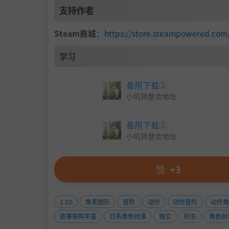
升基础属性，也有的提供具体增益，改变你与敌
支持作者
定NPC处
合成或升级
宝石。
Steam商城
：
https://store.steampowered.
你甚至可以升级你的治疗手段！在休息点
烹饪菜
各种各样的菜肴并使用你的增益，你的
品味等级
学习
把它们转化为珍贵的"美食经验"岂不是暴殄天物
备用下载②
小叽转整合地址
备用下载②
小叽转整合地址
赞
+3
2.5D
像素图形
冒险
动作
动作冒险
动作角
故事架构丰富
日系角色扮演
独立
砍杀
角色扮