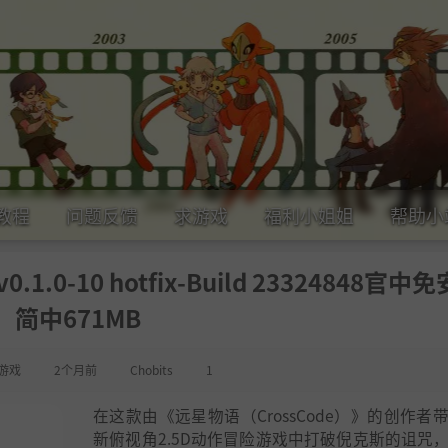
教程
问题反馈
求游戏
福利小姐姐
帮助小
.1.0-10 hotfix-Build 23324848官中
简中671MB
游戏
2个月前
Chobits
1
在这款由《远星物语（CrossCode）》的创作者
新俯视角2.5D动作冒险游戏中打破倪克斯的诅咒