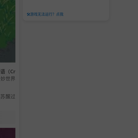
🛠️
游戏无法运行？点我
语（Cr
奇妙世界
诺苏醒过