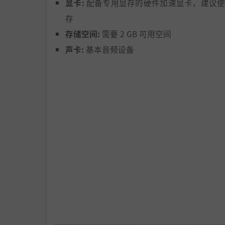
在敌人间起舞
显卡:
配备专用显存的硬件加速显卡，建议使
存
沉浸体验受
《鬼泣》
、
《王国之心》
和
《远星物
存储空间:
需要 2 GB 可用空间
特的武器，且每种元素可随时装配两种武器。为
时切换你的装备，即使在战斗中也不例外！
声卡:
基本音频设备
在每件武器的技能树上解锁相应的
战斗技艺
（
是，你还能为每种元素装备
神圣技艺
，释放强大
搜寻与探索
尽管众神或许缄默不言，但祂们留下了诸多遗迹
跑酷，在探索黎明大陆世界时寻找宝藏或采集
谱、可镶嵌于装备上的宝石、强化材料等等。无
暂时还拿不到那些战利品吗？别担心，你可以在
路标？一切由你而定！
一以贯之的RPG体验
《皓白初晓》为你提供了大量的角色培养系统。