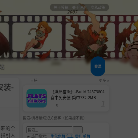
关于投稿
关于注册
隐私政策
站
登录
日榜
更多 »
免安装-
《满屋猫咪》-Build 24573804
官中免安装-简中732.2MB
0
搜索-请尽量缩短关键字（如果搜不到）
带来的全
，指引人
🔥 热门搜索：
生化危机
仁王
联机
单机