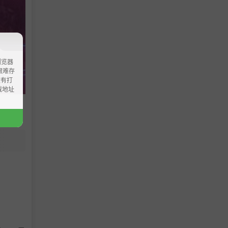
浏览器
ao艰难存
没有打
载地址
，将倪克
待你发掘
新的道路