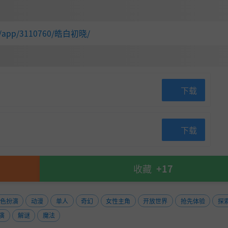
人的交战方式。在
技能树
扩展可用的宝石栏位，并在名为“神
com/app/3110760/皓白初晓/
肴
以增加你的
治愈珠芽
储备，并解锁短暂但强力的
强化效果
。
将逐步提升，从而强化后续烹饪食物的效果。既然拥有充足的
！
下载
下载
收藏
+17
色扮演
动漫
单人
奇幻
女性主角
开放世界
抢先体验
探
演
解谜
魔法