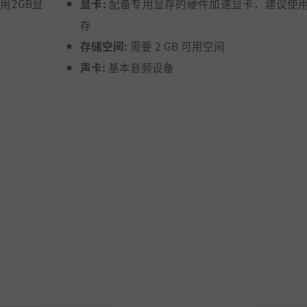
用2GB显
显卡:
配备专用显存的硬件加速显卡，建议使用
存
语》
等游戏启发的快节奏战斗系统。你将全面掌控共计4种元素
存储空间:
需要 2 GB 可用空间
了对抗游戏中形形色色的敌人，你需要利用一切可用手段——
声卡:
基本音频设备
是的，每件武器都有一个技能树！），以华丽的招式痛击敌人
的法术，终结哪怕是最顽强的敌人。
与奥秘待你探寻。利用武器与同伴解开充满挑战的谜题，于隐
各类资源。探索中发现的宝藏内含丰富的奖励，例如烹饪系统
论你做了什么，都将为自己或途径的众多地区带来帮助！
世界地图上放置标记，在地标/检查站之间传送以及标记目标。
将
宝石
镶嵌到你的武器和核心中，从而激活强大的
附魔
。它们