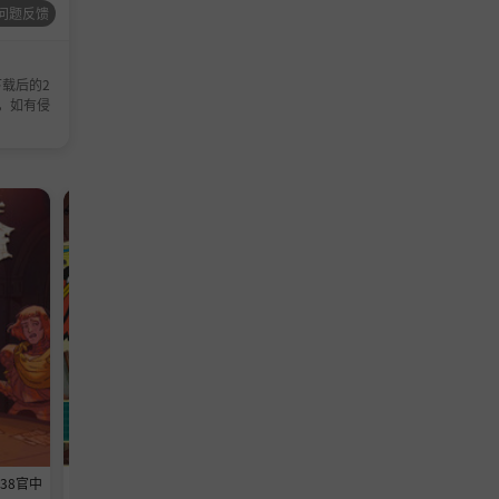
问题反馈
载后的2
，如有侵
模拟游戏
模拟游戏
638官中
《维修物语》-Build 24593369官中
《铁巢重炮》-Build 2459460