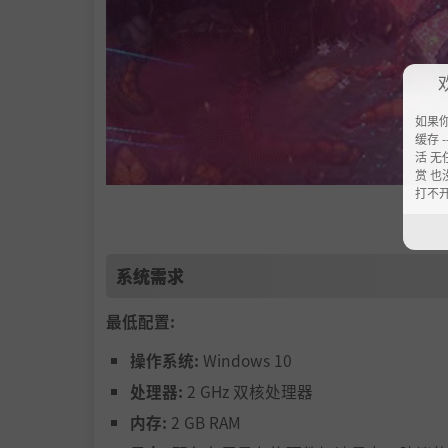
如果
缓存 --
活 无
赏 也
打不
孤身一人又没有众神指引的朱诺，发现自己正身
系统需求
斯驱逐出这个世界。要想重建世界，唯有团结；
最低配置:
但众神去了哪里？人类沉睡了多久？倪克斯的真
操作系统:
Windows 10
在这场宏大的冒险中，一场（预定）30-60
的秘密。帮助他人来重建定居点、巩固贸易路线
处理器:
2 GHz 双核处理器
与机遇！
内存:
2 GB RAM