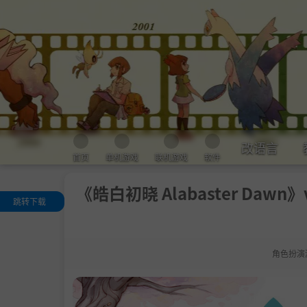
改语言
首页
单机游戏
联机游戏
软件
《皓白初晓 Alabaster Dawn》v0
跳转下载
关于此游戏
.
黎明大陆，一
满目疮痍的世界
角色扮演
在敌人间起舞
搜寻与探索
.
一以贯之的RP