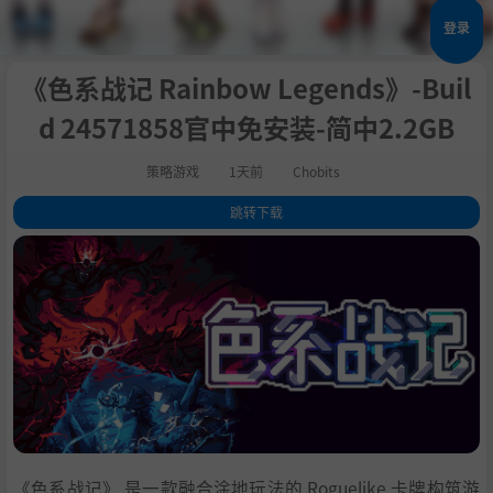
登录
《色系战记 Rainbow Legends》-Buil
d 24571858官中免安装-简中2.2GB
策略游戏
1天前
Chobits
跳转下载
1
.
关于此游戏
2
.
系统需求
3
.
支持作者
4
.
学习
《色系战记》 是一款融合涂地玩法的 Roguelike 卡牌构筑游