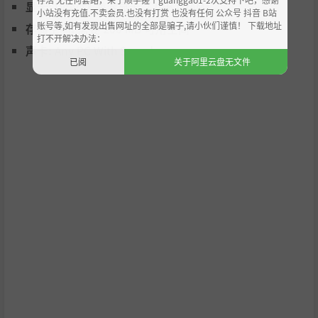
显卡:
DirectX 兼容显卡（2GB VRAM）
小站没有充值.不卖会员.也没有打赏 也没有任何 公众号 抖音 B站
账号等,如有发现出售网址的全部是骗子,请小伙们谨慎！ 下载地址
存储空间:
需要 200 MB 可用空间
打不开解决办法：
100+强大的圣遗物！
声卡:
Any PC With Sound
已阅
关于阿里云盘无文件
八大职业派系
每个职业都有五个专属剧情和附加卡牌/遗物等待解锁
每张卡牌都可升级！