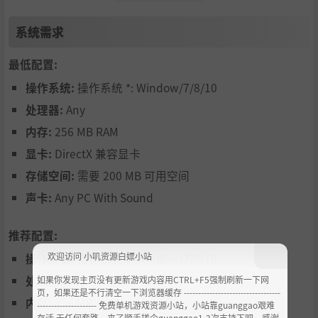
系统需求
在您的领地上进行部署！
最低配置:
提到棋盘地块怎么能少了棋子？在任意领地放置双生法阵
操作系统:
操作系统 *: Window/7/8/10
让攻击牌结算两次，或者在敌人腹地安放自爆爆破法阵。
处理器:
Any
内存:
256 MB RAM
当然，敌人可不会坐视不管，进攻的同时别忘了保护您的
显卡:
DirectX 兼容显卡
核心部署！
存储空间:
需要 200 MB 可用空间
声卡:
Any PC With Sound
推荐配置:
欢迎访问 小叽资源白嫖小站
操作系统:
操作系统 *: Window/7/8/10
处理器:
Any
如果你发现主页没有更新游戏内容用CTRL+F5强制刷新一下网
页，如果还是不行清空一下浏览器缓存 ----------------------------------
内存:
256 MB RAM
--------------------- 免费单机游戏资源小站，小站靠guanggao艰难
存活 无任何套路，来了顺手搓个guanggao1-2次支持下吧，感谢