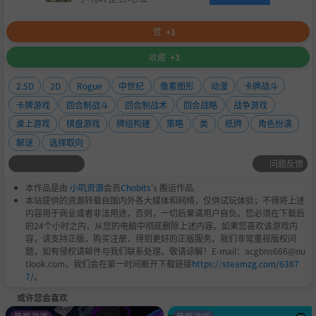
赞
+1
收藏
+3
2.5D
2D
Rogue
中世纪
像素图形
动漫
卡牌战斗
卡牌游戏
回合制战斗
回合制战术
回合战略
战争游戏
桌上游戏
棋盘游戏
牌组构建
策略
类
纸牌
角色扮演
解谜
选择取向
问题反馈
本作品是由
小叽资源
会员
Chobits
's 搬运作品.
本站提供的资源转载自国内外各大媒体和网络，仅供试玩体验；不得将上述
内容用于商业或者非法用途，否则，一切后果请用户自负。您必须在下载后
的24个小时之内，从您的电脑中彻底删除上述内容。如果您喜欢该游戏内
容，请支持正版，购买注册，得到更好的正版服务。我们非常重视版权问
题，如有侵权请邮件与我们联系处理。敬请谅解！E-mail：acgbns666@ou
tlook.com，我们会在第一时间断开下载链接
https://steamzg.com/6387
7/
。
或许您会喜欢