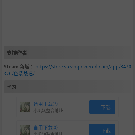
数百张卡牌与遗物任你挑选，打造出千变万化的策略组合
丰富的战场事件和谜题等你探索，每一次冒险都充满未知
多种路线与随机遭遇自由组合，体验不可预测的挑战
巧妙的卡牌与遗物协同，让你在随机混乱中掌控全局
支持作者
Steam商城
：
https://store.steampowered.com/app/3470
370/色系战记/
学习
备用下载②
下载
小叽转整合地址
备用下载②
下载
小叽转整合地址