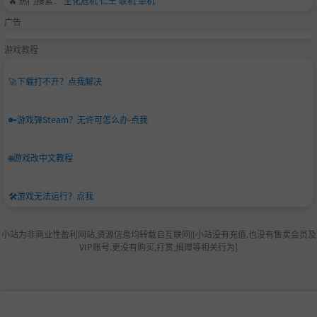
🔥 热门搜索：
生化危机
仁王
联机
单机
广告
游戏教程
🚀
下载打不开？点我解决
🔑
游戏弹Steam？无许可怎么办-点我
🌐
游戏改中文教程
🛠️
游戏无法运行？点我
小站为非商业性盈利网站,资源信息均转载自互联网|[小站没有充值.也没有售卖会员及
VIP账号.更没有购买,打赏,捐赠等相关行为]