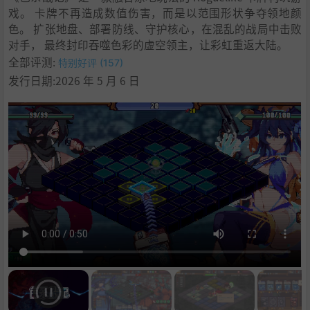
戏。 卡牌不再造成数值伤害，而是以范围形状争夺领地颜
色。 扩张地盘、部署防线、守护核心，在混乱的战局中击败
对手， 最终封印吞噬色彩的虚空领主，让彩虹重返大陆。
全部评测:
特别好评 (157)
发行日期:2026 年 5 月 6 日