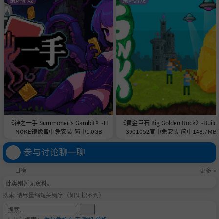
策略游戏
策略游戏
《神之一手 Summoner's Gambit》-TE
《黄金巨石 Big Golden Rock》-Build 
NOKE镜像官中免安装-简中1.0GB
3901052官中免安装-简中148.7MB
参与讨论聊一聊
日榜
更多 »
此类别暂无资料。
搜索-请尽量缩短关键字（如果搜不到）