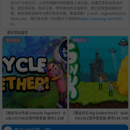
的24个小时之内，从您的电脑中彻底删除上述内容。如果您喜欢该游戏内
容，请支持正版，购买注册，得到更好的正版服务。我们非常重视版权问
题，如有侵权请邮件与我们联系处理。敬请谅解！E-mail：acgbns666@ou
tlook.com，我们会在第一时间断开下载链接
https://steamzg.com/6387
6/
。
或许您会喜欢
冒险游戏
策略游戏
《独轮车大作战 Unicycle Together》-B
《黄金巨石 Big Golden Rock》-Build 
uild 24576839官中免安装-简中2.3GB
3901052官中免安装-简中148.7MB
参与讨论聊一聊