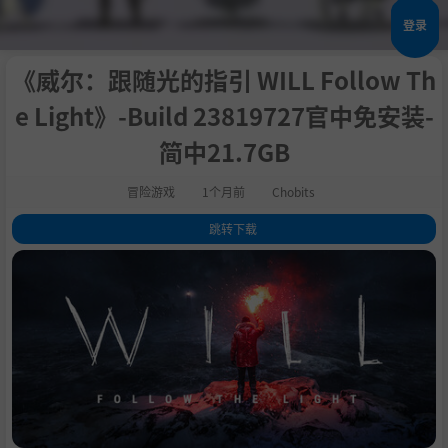
登录
《威尔：跟随光的指引 WILL Follow Th
e Light》-Build 23819727官中免安装-
简中21.7GB
冒险游戏
1个月前
Chobits
跳转下载
1
.
关于此游戏
2
.
探索父与子的故事
3
.
游戏特色
4
.
关于TomorrowHead Studio
5
.
系统需求
6
.
支持作者
7
.
BT种子
8
.
学习