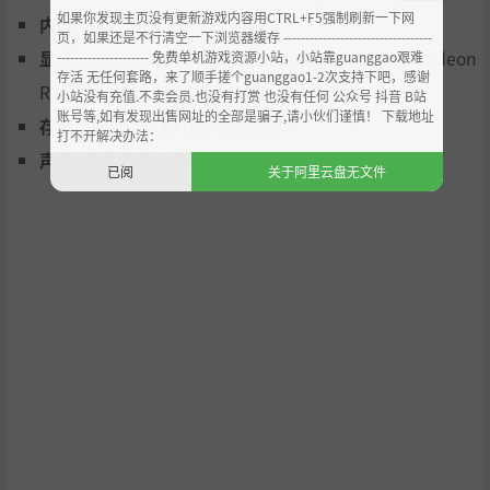
如果你发现主页没有更新游戏内容用CTRL+F5强制刷新一下网
内存:
8 GB RAM
页，如果还是不行清空一下浏览器缓存 ----------------------------------
显卡:
NVIDIA GeForce GTX 1660 Super or AMD Radeon
--------------------- 免费单机游戏资源小站，小站靠guanggao艰难
存活 无任何套路，来了顺手搓个guanggao1-2次支持下吧，感谢
RX VEGA 56 or Intel Arc A750
小站没有充值.不卖会员.也没有打赏 也没有任何 公众号 抖音 B站
账号等,如有发现出售网址的全部是骗子,请小伙们谨慎！ 下载地址
存储空间:
需要 30 GB 可用空间
打不开解决办法：
声卡:
基本音频设备
已阅
关于阿里云盘无文件
关于TomorrowHead Studio
我们是一个自筹资金且自主发行的独立游戏开发团队。作为
一个小团队，我们对旅行充满激情。我们希望通过游戏带玩
家探索新的地点和世界，并传递这份热爱。凭借扎实的CGI
技术背景，我们渴望为玩家呈现逼真的视觉效果和独特的冒
险体验。我们的目标是让玩家完全沉浸在我们创造的故事
中，让他们感觉自己就是故事的一部分。