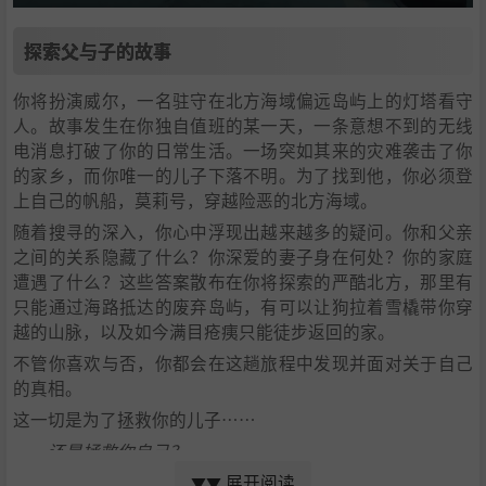
探索父与子的故事
你将扮演威尔，一名驻守在北方海域偏远岛屿上的灯塔看守
人。故事发生在你独自值班的某一天，一条意想不到的无线
电消息打破了你的日常生活。一场突如其来的灾难袭击了你
的家乡，而你唯一的儿子下落不明。为了找到他，你必须登
上自己的帆船，莫莉号，穿越险恶的北方海域。
随着搜寻的深入，你心中浮现出越来越多的疑问。你和父亲
之间的关系隐藏了什么？你深爱的妻子身在何处？你的家庭
遭遇了什么？这些答案散布在你将探索的严酷北方，那里有
只能通过海路抵达的废弃岛屿，有可以让狗拉着雪橇带你穿
越的山脉，以及如今满目疮痍只能徒步返回的家。
不管你喜欢与否，你都会在这趟旅程中发现并面对关于自己
的真相。
这一切是为了拯救你的儿子……
……还是拯救你自己？
展开阅读
▼▼