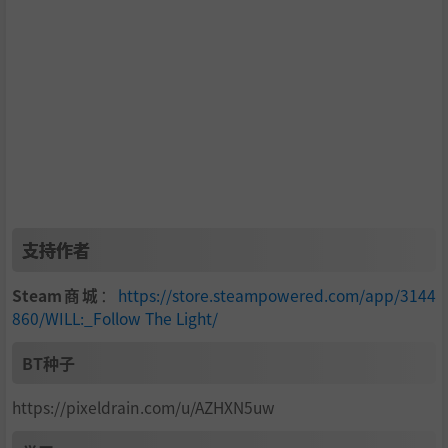
支持作者
Steam商城
：
https://store.steampowered.com/app/3144
860/WILL:_Follow The Light/
BT种子
https://pixeldrain.com/u/AZHXN5uw