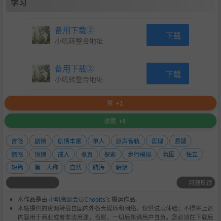
学习
备用下载②
下载
小叽转整合地址
备用下载②
下载
小叽转整合地址
赞
+1
收藏
+6
冒险
剧情
剧情丰富
单人
原声音轨
哲理
悬疑
情感
惊悚
成人
拟真
探索
步行模拟
氛围
独立
短篇
第一人称
自然
航海
解谜
问题反馈
本作品是由
小叽资源
会员
Chobits
's 搬运作品.
本站提供的资源转载自国内外各大媒体和网络，仅供试玩体验；不得将上述
内容用于商业或者非法用途，否则，一切后果请用户自负。您必须在下载后