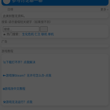
日榜
更多 »
此类别暂无资料。
搜索-请尽量缩短关键字（如果搜不到）
🔥 热门搜索：
生化危机
仁王
联机
单机
广告
游戏教程
🚀
下载打不开？点我解决
🔑
游戏弹Steam？无许可怎么办-点我
🌐
游戏改中文教程
🛠️
游戏无法运行？点我