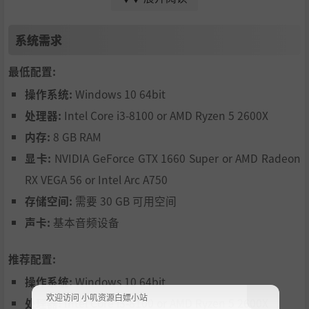
游戏特色
系统需求
震撼的北部荒野 – 虚幻引擎5为你展现栩栩如生的北部自
然风光，体验陆海交织的壮丽景象。
最低配置:
深度探索与穿越系统 – 真实的航海与狗拉雪橇机制让玩家
操作系统:
Windows 10 64bit
能够自由探索广阔世界。
处理器:
Intel Core i3-8100 or AMD Ryzen 5 2600X
父与子的故事 – 在神秘的设定下感受引人入胜的冒险故
内存:
8 GB RAM
事，每一章都包含谜题、秘密和启示。
显卡:
NVIDIA GeForce GTX 1660 Super or AMD Radeon
RX VEGA 56 or Intel Arc A750
电影风格的冒险 – 通过旁白与环境叙事体验威尔的故事。
存储空间:
需要 30 GB 可用空间
富有挑战性的谜题与关卡 – 探索沉浸式谜题与精彩的关键
声卡:
基本音频设备
时刻。
独特的原声音乐 – 融合了实验性音色和独特乐器的氛围音
推荐配置:
乐，将人物主题巧妙地融入到整个世界的音乐叙事之中。
操作系统:
Windows 10 64bit
欢迎访问 小叽资源白嫖小站
处理器:
Intel Core i3-8100 or AMD Ryzen 5 2600X