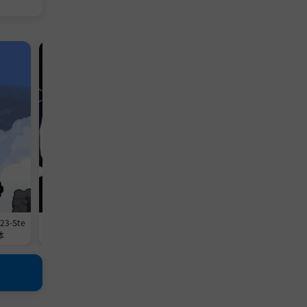
A-支持网络联机
动作游戏
A-支持网络联机
模拟游戏
变成超级
23-Ste
《僵尸毁灭工程/Project Zomboi
《魔王将至/He is Coming/支
体
d》v42.20.1-0xdeadcode联机版官
络联机》v0.9.24-0xdeadc0d
中简体
版官中简体