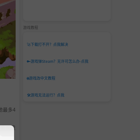
游戏教程
🚀
下载打不开？点我解决
🔑
游戏弹Steam？无许可怎么办-点我
🌐
游戏改中文教程
🛠️
游戏无法运行？点我
地最多4
…重返童