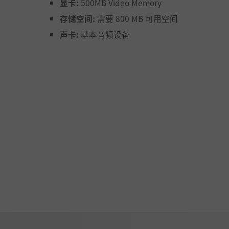
0FPS，画面也升级为16:9现代宽屏视野，《双箭头》含量比当
显卡:
500MB Video Memory
与结局插画，精美程度再上台阶。
存储空间:
需要 800 MB 可用空间
声卡:
基本音频设备
他又大又坏，但我们可以爬上去贴脸开打。解锁“亚特兰蒂斯