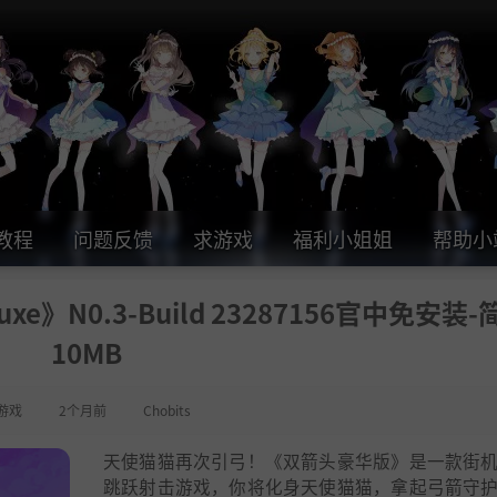
教程
问题反馈
求游戏
福利小姐姐
帮助小
uxe》N0.3-Build 23287156官中免安装-
10MB
游戏
2个月前
Chobits
天使猫猫再次引弓！《双箭头豪华版》是一款街
跳跃射击游戏，你将化身天使猫猫，拿起弓箭守