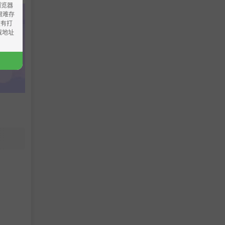
浏览器
ao艰难存
没有打
载地址
美术表现