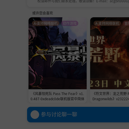
权请邮件与我们联系处理。敬请谅解！E-mail：acgbns666
或许您会喜欢
A-支持网络联机
动作游戏
A-支持网络联机
冒
你最爱的秘籍玩法回来了！超多隐藏能力与奇趣
用战利品解锁熟悉的角色皮肤、欢乐的“追逐模
巨人！
经典洗脑旋律无损高清回归，原作音乐人Dave 
《风暴怕死队 Pass The Fear》v1.
《符文世界：龙之荒野 Ru
0.487-0xdeadc0de联机版官中简体
Dragonwilds》v232224
x-V4联机版官中
参与讨论聊一聊