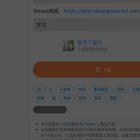
探索50个奇趣满满的挑战关卡。
Steam商城
：
https://store.steampowered.com
支持最多4人本地合作，拿上手柄、键盘，一起
学习
穿梭于200+全新关卡，步步为营，箭箭制胜。
空中操控（✓）、极速刹停（✓）、起跳容错（
备用下载②
道！
小叽转整合地址
赞
+3
2D
4
人本地
休闲
像素图形
动作
卡通
物理
猫
神话
线性
街机
阖家
本作品是由
小叽资源
会员
Chobits
's 搬运作品.
本站提供的资源转载自国内外各大媒体和网络，仅供试玩体
4个小时之内，从您的电脑中彻底删除上述内容。如果您喜