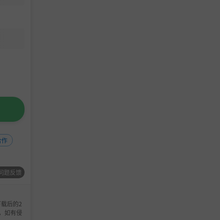
熟悉的味
合作
问题反馈
载后的2
，如有侵