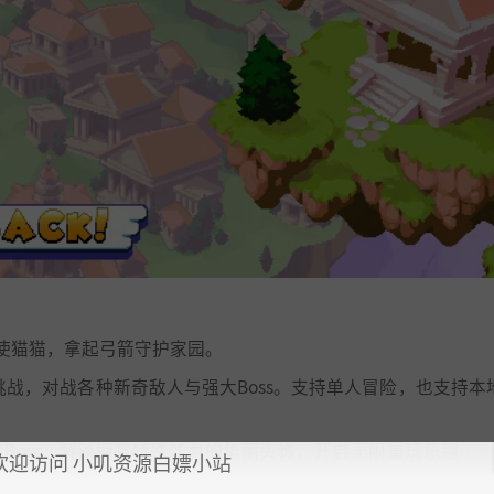
使猫猫，拿起弓箭守护家园。
挑战，对战各种新奇敌人与强大Boss。支持单人冒险，也支持本
Boss，解锁拥有特殊能力的华丽头饰，开启无限重玩乐趣…
欢迎访问 小叽资源白嫖小站