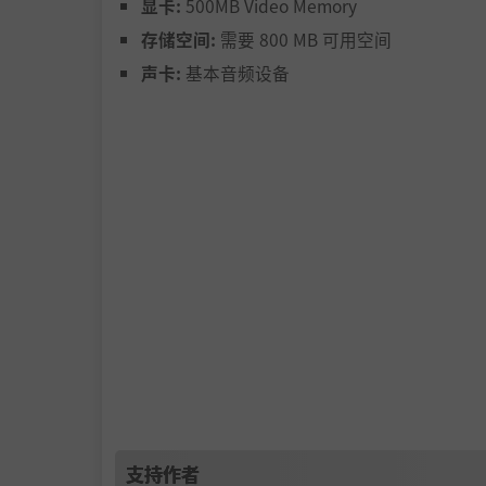
告别古早的20帧，我们将游戏帧率提升至丝滑的6
显卡:
500MB Video Memory
8%。此外，我们还加入了全新像素风序章动画
存储空间:
需要 800 MB 可用空间
声卡:
基本音频设备
不止角色焕新，连敌人也大变样。迎战巨像怪，
支持作者