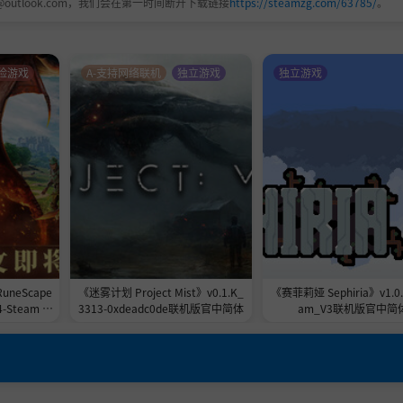
@outlook.com，我们会在第一时间断开下载链接
https://steamzg.com/63785/
。
险游戏
A-支持网络联机
独立游戏
独立游戏
玩法等你发掘，让游戏百玩不腻。
式”和“放屁模式”、酷炫武器和加血选项，甚至还能让角色
Cowen新曲登场，准备好跟着节奏摇起来吧。
neScape
《迷雾计划 Project Mist》v0.1.K_
《赛菲莉娅 Sephiria》v1.0.
-Steam Fi
3313-0xdeadc0de联机版官中简体
am_V3联机版官中简
简体