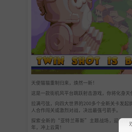
天使猫猫重制归来，焕然一新！
这是一款街机风平台跳跃射击游戏，你将化身天
拉满弓弦，向四大世界的200多个全新关卡发起
人合作闯关或激烈对战，决出最强弓箭手。
探索全新的“亚特兰蒂斯”主题战场，迎战强力
年，冲上云霄！