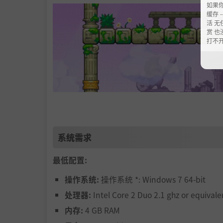
如果
缓存 --
活 无
赏 也
打不
系统需求
最低配置:
操作系统:
操作系统 *: Windows 7 64-bit
处理器:
Intel Core 2 Duo 2.1 ghz or equivale
《双箭头豪华版》完成了全面的美术重制。从角
拉满弓、瞄高空，一箭射向视觉巅峰。
内存:
4 GB RAM