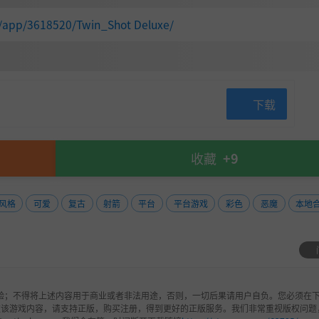
/app/3618520/Twin_Shot Deluxe/
放箭冲锋。
✓）、跳跃高度可控（✓）……全方位升级的操作手感，仍是你
下载
收藏
+9
风格
可爱
复古
射箭
平台
平台游戏
彩色
恶魔
本地
验；不得将上述内容用于商业或者非法用途，否则，一切后果请用户自负。您必须在下
欢该游戏内容，请支持正版，购买注册，得到更好的正版服务。我们非常重视版权问题