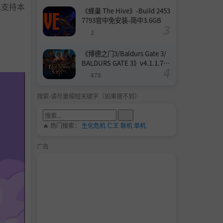
也支持本
《蜂巢 The Hive》-Build 2453
7793官中免安装-简中3.6GB
2
《博德之门3/Baldurs Gate 3/
BALDURS GATE 3》v4.1.1.739
8727-Build 24532579官中免安
478
装-简中158.6GB
搜索-请尽量缩短关键字（如果搜不到）
🔥 热门搜索：
生化危机
仁王
联机
单机
广告