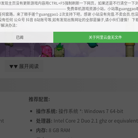
你发现主页没有更新游戏内容用CTRL+F5强制刷新一下网页，如果还是不行清空一下
----------------------------------------------------- 免费单机游戏资源小站，小站靠guangg
任何套路，来了顺手搓个guanggao1-2次支持下吧，感谢 小站没有充值.不卖会员.也
没有任何 公众号 抖音 B站账号等,如有发现出售网址的全部是骗子,请小伙们谨慎！ 下
开解决办法：
已阅
关于阿里云盘无文件
展开阅读
▼▼
推荐配置:
操作系统:
操作系统 *: Windows 7 64-bit
nt
处理器:
Intel Core 2 Duo 2.1 ghz or equivalent
色到背景，从动画到菜单，我们逐帧雕琢，重新绘制，只为将
内存:
8 GB RAM