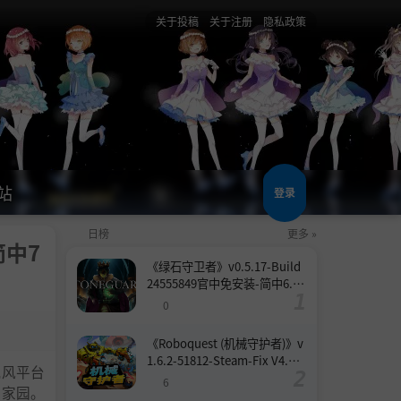
关于投稿
关于注册
隐私政策
站
登录
日榜
更多 »
简中7
《绿石守卫者》v0.5.17-Build
24555849官中免安装-简中6.6
GB
0
《Roboquest (机械守护者)》v
1.6.2-51812-Steam-Fix V4.联
机风平台
机版官中简体
6
护家园。