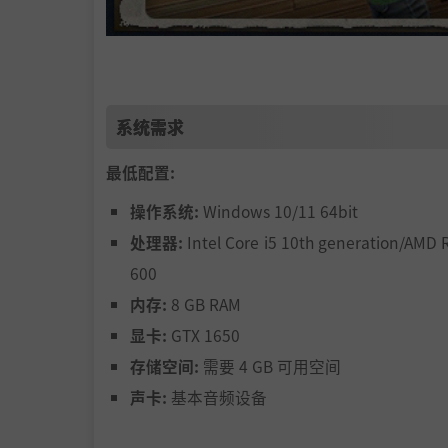
这座庇护所不仅是旅客的驿站，更是一群来自天
在独特的阿尔卑斯雪景中，体验20+小时丰
系统需求
体验成长、合作、明争暗斗、意外成名和极
最低配置:
每位队员各有所长，也各有短板——要合理
操作系统:
Windows 10/11 64bit
时间管理是关键——活永远干不完！
处理器:
Intel Core i5 10th generation/AMD 
600
狗狗布鲁图斯大概是个好孩子。具体如何，
内存:
8 GB RAM
显卡:
GTX 1650
存储空间:
需要 4 GB 可用空间
声卡:
基本音频设备