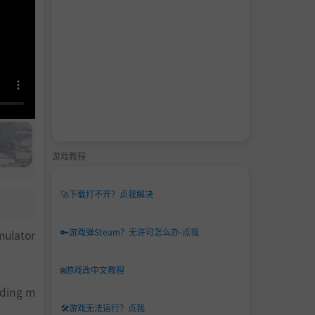
游戏教程
🚀
下载打不开？点我解决
🔑
游戏弹Steam？无许可怎么办-点我
mulator
🌐
游戏改中文教程
nding m
🛠️
游戏无法运行？点我