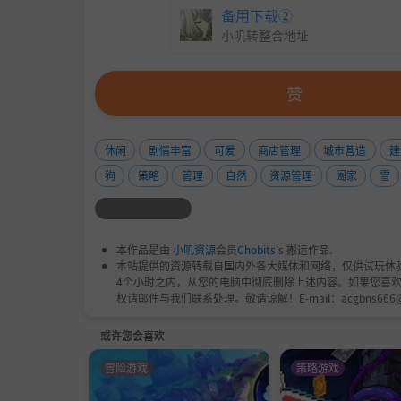
备用下载②
小叽转整合地址
赞
休闲
剧情丰富
可爱
商店管理
城市营造
建
狗
策略
管理
自然
资源管理
阖家
雪
本作品是由
小叽资源
会员
Chobits
's 搬运作品.
本站提供的资源转载自国内外各大媒体和网络，仅供试玩体
4个小时之内，从您的电脑中彻底删除上述内容。如果您喜
权请邮件与我们联系处理。敬请谅解！E-mail：acgbns666
或许您会喜欢
住在庇护所只是冒险的一半。另一半？在阿尔卑
冒险游戏
策略游戏
根据客人的技能和偏好设计路线！