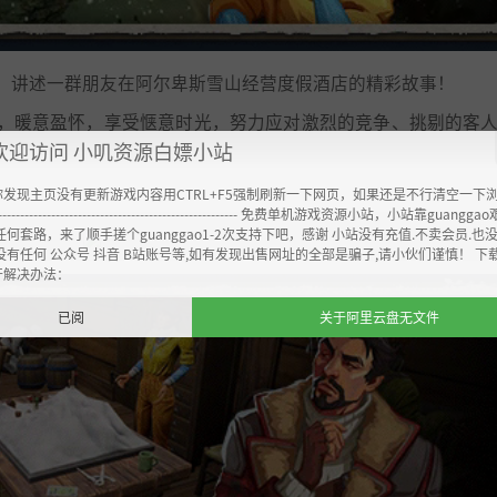
，讲述一群朋友在阿尔卑斯雪山经营度假酒店的精彩故事！
，暖意盈怀，享受惬意时光，努力应对激烈的竞争、挑剔的客
欢迎访问 小叽资源白嫖小站
你发现主页没有更新游戏内容用CTRL+F5强制刷新一下网页，如果还是不行清空一下
----------------------------------------------------- 免费单机游戏资源小站，小站靠guangg
任何套路，来了顺手搓个guanggao1-2次支持下吧，感谢 小站没有充值.不卖会员.也
没有任何 公众号 抖音 B站账号等,如有发现出售网址的全部是骗子,请小伙们谨慎！ 下
开解决办法：
已阅
关于阿里云盘无文件