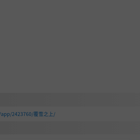
在阿尔卑斯雪山腹地的待客之家。目标？让它成为冒险者的朝圣
用巧妙的室内设计和设施！
！
com/app/2423760/覆雪之上/
能平安归来！