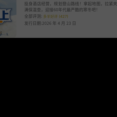
投身酒店经营，规划登山路线！拿起地图，拉紧
满保温壶，迎接60年代最严酷的寒冬吧！
全部评测:
多半好评 (427)
发行日期:2026 年 4 月 23 日