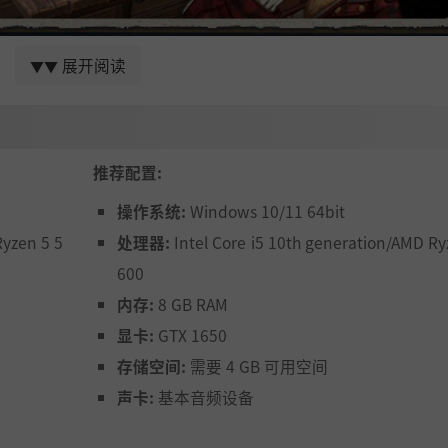
展开阅读
▼▼
南海北的队员们的家——每个人留在这里都有不同的理由！
富的的角色驱动剧情！
端天气。每个离开雪山的人都会脱胎换骨！
推荐配置:
利用！（除了弗朗西斯，他唯一的特长就是跑得快。）
操作系统:
Windows 10/11 64bit
Ryzen 5 5
处理器:
Intel Core i5 10th generation/AMD Ry
600
等你亲自发现！
内存:
8 GB RAM
显卡:
GTX 1650
存储空间:
需要 4 GB 可用空间
声卡:
基本音频设备