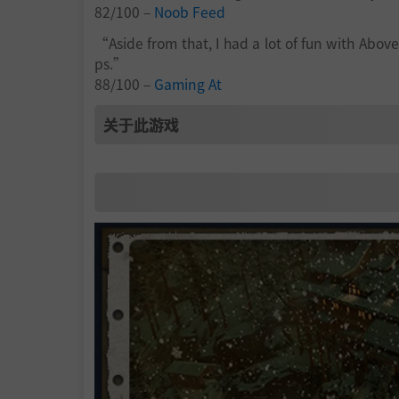
82/100 –
Noob Feed
“Aside from that, I had a lot of fun with Abov
ps.”
88/100 –
Gaming At
关于此游戏