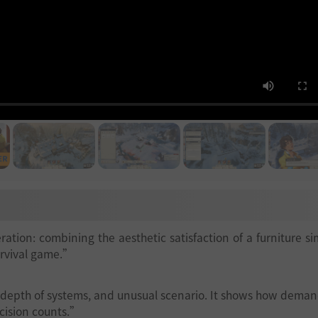
ion: combining the aesthetic satisfaction of a furniture si
urvival game.”
, depth of systems, and unusual scenario. It shows how dema
cision counts.”