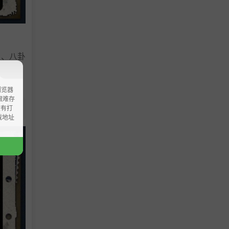
人、八卦
浏览器
ao艰难存
没有打
载地址