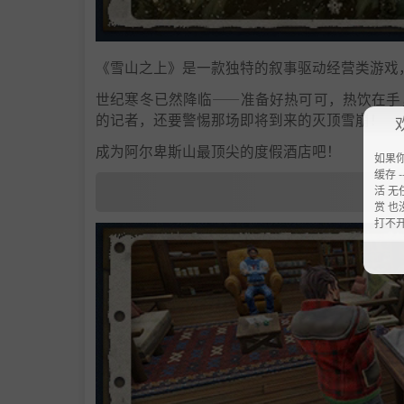
《雪山之上》是一款独特的叙事驱动经营类游戏
世纪寒冬已然降临——准备好热可可，热饮在手
的记者，还要警惕那场即将到来的灭顶雪崩！
成为阿尔卑斯山最顶尖的度假酒店吧！
如果
缓存 --
活 无
赏 也
打不