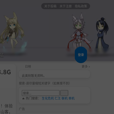
关于投稿
关于注册
隐私政策
站
登录
日榜
更多 »
.8G
此类别暂无资料。
搜索-请尽量缩短关键字（如果搜不到）
🔥 热门搜索：
生化危机
仁王
联机
单机
店！体验
广告
登山客，