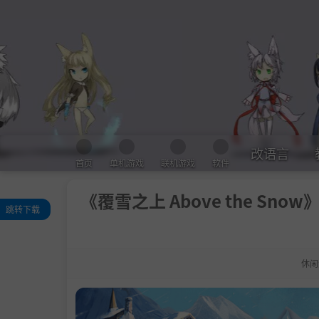
改语言
首页
单机游戏
联机游戏
软件
《覆雪之上 Above the Snow》
跳转下载
评测
关于此游戏
休闲