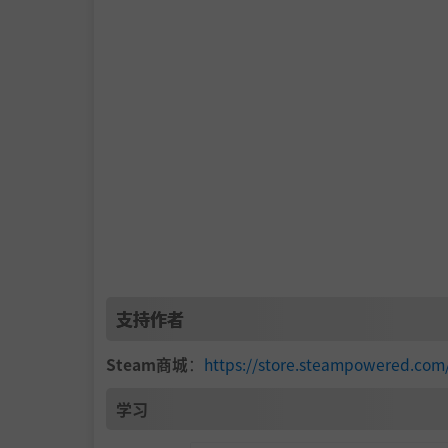
管它叫庇护所、木屋还是度假酒店——反正是你
提供娱乐场所、储物空间和充足的床位！
随心所欲布置装修！
管理登山者经济——想吸引更多冒险者？就
支持作者
户外扩建——真正的度假酒店可不只有主楼
Steam商城
：
https://store.steampowered.
提升士气！身心愉悦、精力充沛的登山者方
学习
管理装备——包括你和客人的！