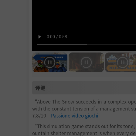
评测
“Above The Snow succeeds in a complex operat
with the constant tension of a management s
7.8/10 –
Passione video giochi
“This simulation game stands out for its tone
ountain shelter management is when every de