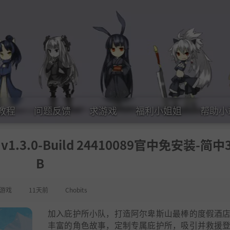
教程
问题反馈
求游戏
福利小姐姐
帮助小
v1.3.0-Build 24410089官中免安装-简中3
B
游戏
11天前
Chobits
加入庇护所小队，打造阿尔卑斯山最棒的度假酒
丰富的角色故事，定制专属庇护所，吸引并救援