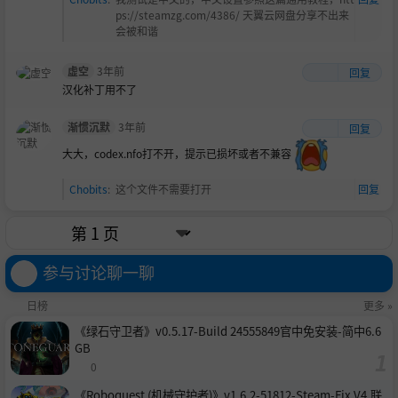
ps://steamzg.com/4386/ 天翼云网盘分享不出来
会被和谐
虚空
3年前
回复
汉化补丁用不了
渐惯沉默
3年前
回复
大大，codex.nfo打不开，提示已损坏或者不兼容
Chobits
:
这个文件不需要打开
回复
参与讨论聊一聊
日榜
更多 »
《绿石守卫者》v0.5.17-Build 24555849官中免安装-简中6.6
GB
0
《Roboquest (机械守护者)》v1.6.2-51812-Steam-Fix V4.联