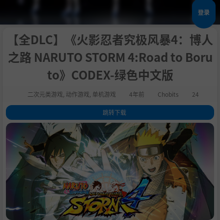
登录
【全DLC】《火影忍者究极风暴4：博人
之路 NARUTO STORM 4:Road to Boru
to》CODEX-绿色中文版
二次元类游戏
,
动作游戏
,
单机游戏
4年前
Chobits
24
跳转下载
1
.
关于这款游戏
2
.
系统需求
3
.
支持作者
4
.
通用教程
5
.
学习版下载