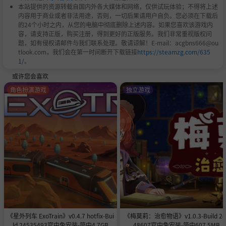
本站提供的资源转载自国内外各大媒体和网络，仅供试玩体验；不得将上述
内容用于商业或者非法用途，否则，一切后果请用户自负。您必须在下载后
的24个小时之内，从您的电脑中彻底删除上述内容。如果您喜欢该游戏内
容，请支持正版，购买注册，得到更好的正版服务。我们非常重视版权问
题，如有侵权请邮件与我们联系处理。敬请谅解！E-mail：acgbns666@ou
tlook.com，我们会在第一时间断开下载链接
https://steamzg.com/635
1/
。
或许您会喜欢
角色扮演游戏
独立游戏
《星外列车 ExoTrain》v0.4.7 hotfix-Bui
《梅莫莉：治愈物语》v1.0.3-Build 24
ld 24535493官中免安装-简中4.7GB
48607官中免安装-简中607.5MB