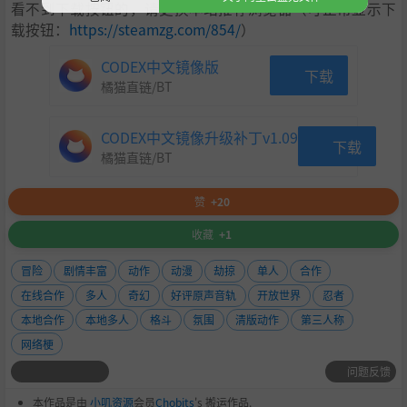
看不到下载按钮的，请更换本站推荐浏览器（可正常显示下
载按钮：
https://steamzg.com/854/
）
CODEX中文镜像版
下载
橘猫直链/BT
CODEX中文镜像升级补丁v1.09
下载
橘猫直链/BT
赞
+20
收藏
+1
冒险
剧情丰富
动作
动漫
劫掠
单人
合作
在线合作
多人
奇幻
好评原声音轨
开放世界
忍者
本地合作
本地多人
格斗
氛围
清版动作
第三人称
网络梗
问题反馈
本作品是由
小叽资源
会员
Chobits
's 搬运作品.