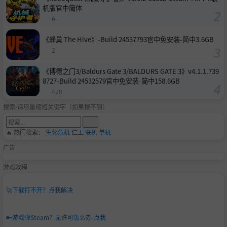
机版官中简体
6
《蜂巢 The Hive》-Build 24537793官中免安装-简中3.6GB
2
《博德之门3/Baldurs Gate 3/BALDURS GATE 3》v4.1.1.739
8727-Build 24532579官中免安装-简中158.6GB
478
搜索-请尽量缩短关键字（如果搜不到）
🔥 热门搜索：
生化危机
仁王
联机
单机
广告
游戏教程
🚀
下载打不开？点我解决
🔑
游戏弹Steam？无许可怎么办-点我