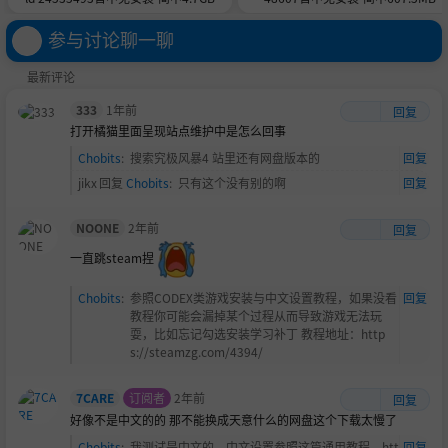
参与讨论聊一聊
最新评论
333
1年前
回复
打开橘猫里面呈现站点维护中是怎么回事
Chobits
:
搜索究极风暴4 站里还有网盘版本的
回复
jikx
回复
Chobits
:
只有这个没有别的啊
回复
NOONE
2年前
回复
一直跳steam捏
Chobits
:
参照CODEX类游戏安装与中文设置教程，如果没看
回复
教程你可能会漏掉某个过程从而导致游戏无法玩
耍，比如忘记勾选安装学习补丁 教程地址：http
s://steamzg.com/4394/
7CARE
订阅者
2年前
回复
好像不是中文的的 那不能换成天意什么的网盘这个下载太慢了
Chobits
:
我测试是中文的，中文设置参照这篇通用教程，htt
回复