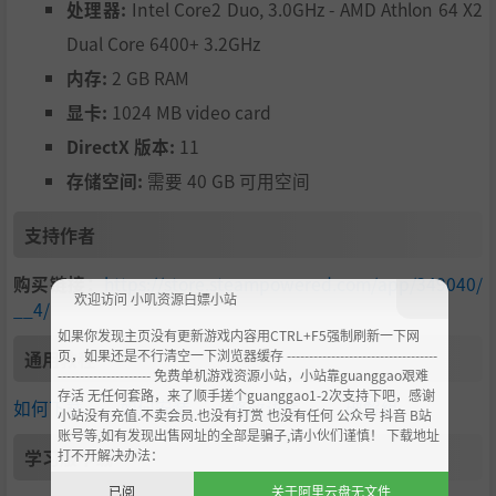
处理器:
Intel Core2 Duo, 3.0GHz - AMD Athlon 64 X2
Dual Core 6400+ 3.2GHz
内存:
2 GB RAM
显卡:
1024 MB video card
DirectX 版本:
11
存储空间:
需要 40 GB 可用空间
支持作者
购买链接：
https://store.steampowered.com/app/349040/
欢迎访问 小叽资源白嫖小站
__4/
如果你发现主页没有更新游戏内容用CTRL+F5强制刷新一下网
页，如果还是不行清空一下浏览器缓存 ----------------------------------
通用教程
--------------------- 免费单机游戏资源小站，小站靠guanggao艰难
存活 无任何套路，来了顺手搓个guanggao1-2次支持下吧，感谢
如何下载
如何安装
修改语言
破解组
小站没有充值.不卖会员.也没有打赏 也没有任何 公众号 抖音 B站
账号等,如有发现出售网址的全部是骗子,请小伙们谨慎！ 下载地址
学习版下载
打不开解决办法：
已阅
关于阿里云盘无文件