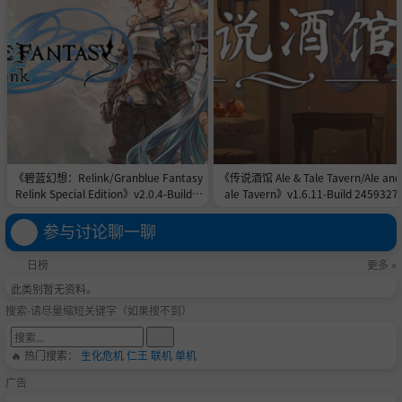
《碧蓝幻想：Relink/Granblue Fantasy
《传说酒馆 Ale & Tale Tavern/Ale and
Relink Special Edition》v2.0.4-Build 2
ale Tavern》v1.6.11-Build 2459327
4526690全DLC|官中免安装-简中|容量1
官中免安装-简中|容量4.9GB
28.5GB
参与讨论聊一聊
日榜
更多 »
此类别暂无资料。
搜索-请尽量缩短关键字（如果搜不到）
🔥 热门搜索：
生化危机
仁王
联机
单机
广告