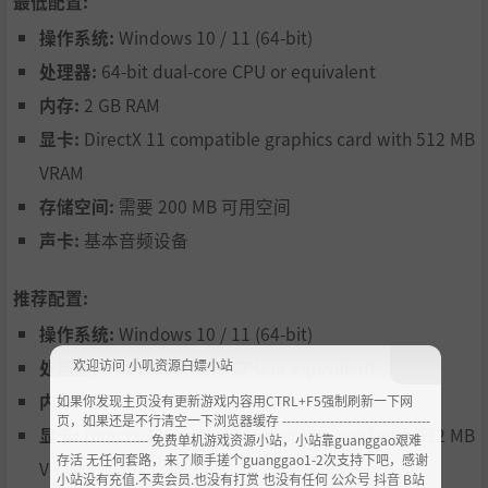
最低配置:
操作系统:
Windows 10 / 11 (64-bit)
处理器:
64-bit dual-core CPU or equivalent
内存:
2 GB RAM
显卡:
DirectX 11 compatible graphics card with 512 MB
VRAM
存储空间:
需要 200 MB 可用空间
声卡:
基本音频设备
推荐配置:
操作系统:
Windows 10 / 11 (64-bit)
欢迎访问 小叽资源白嫖小站
处理器:
64-bit dual-core CPU or equivalent
内存:
2 GB RAM
如果你发现主页没有更新游戏内容用CTRL+F5强制刷新一下网
页，如果还是不行清空一下浏览器缓存 ----------------------------------
显卡:
DirectX 11 compatible graphics card with 512 MB
--------------------- 免费单机游戏资源小站，小站靠guanggao艰难
存活 无任何套路，来了顺手搓个guanggao1-2次支持下吧，感谢
VRAM
小站没有充值.不卖会员.也没有打赏 也没有任何 公众号 抖音 B站