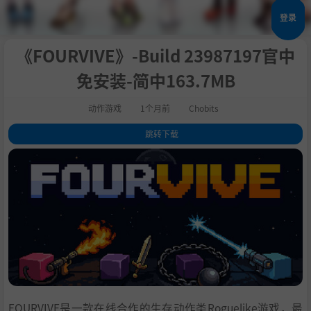
登录
《FOURVIVE》-Build 23987197官中
免安装-简中163.7MB
动作游戏
1个月前
Chobits
跳转下载
1
.
关于此游戏
2
.
4 人在线合作
3
.
多样化武器系统
4
.
升级系统
5
.
目标
6
.
系统需求
7
.
支持作者
8
.
学习
FOURVIVE是一款在线合作的生存动作类Roguelike游戏，最