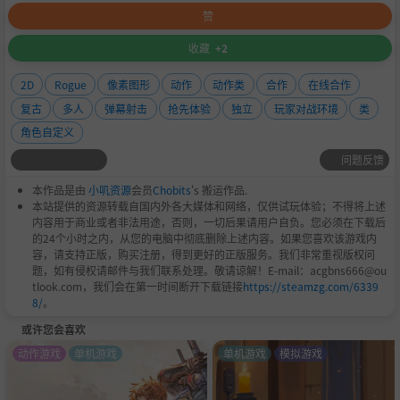
赞
收藏
+2
2D
Rogue
像素图形
动作
动作类
合作
在线合作
复古
多人
弹幕射击
抢先体验
独立
玩家对战环境
类
角色自定义
问题反馈
本作品是由
小叽资源
会员
Chobits
's 搬运作品.
本站提供的资源转载自国内外各大媒体和网络，仅供试玩体验；不得将上述
内容用于商业或者非法用途，否则，一切后果请用户自负。您必须在下载后
的24个小时之内，从您的电脑中彻底删除上述内容。如果您喜欢该游戏内
容，请支持正版，购买注册，得到更好的正版服务。我们非常重视版权问
题，如有侵权请邮件与我们联系处理。敬请谅解！E-mail：acgbns666@ou
tlook.com，我们会在第一时间断开下载链接
https://steamzg.com/6339
8/
。
或许您会喜欢
动作游戏
单机游戏
单机游戏
模拟游戏