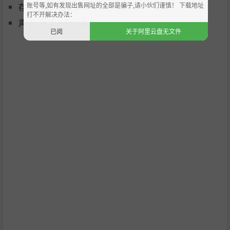
账号等,如有发现出售网址的全部是骗子,请小伙们谨慎！ 下载地址
存储空间:
需要 200 MB 可用空间
打不开解决办法：
声卡:
基本音频设备
已阅
关于阿里云盘无文件