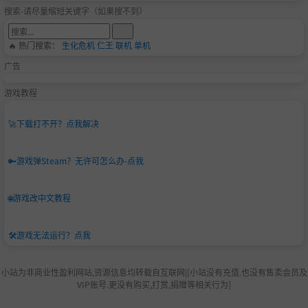
搜索-请尽量缩短关键字（如果搜不到）
🔥 热门搜索：
生化危机
仁王
联机
单机
广告
游戏教程
🚀
下载打不开？点我解决
🔑
游戏弹Steam？无许可怎么办-点我
🌐
游戏改中文教程
🛠️
游戏无法运行？点我
小站为非商业性盈利网站,资源信息均转载自互联网|[小站没有充值.也没有售卖会员及
VIP账号.更没有购买,打赏,捐赠等相关行为]