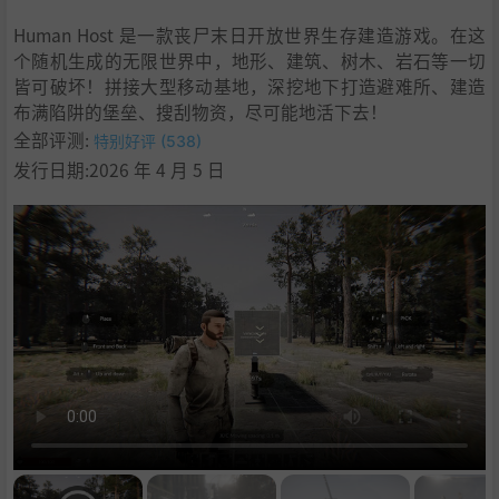
9
.
● 压迫感十足的Boss：
Human Host 是一款丧尸末日开放世界生存建造游戏。在这
10
.
“小心夜晚的尸潮，他们跑得飞快！”
个随机生成的无限世界中，地形、建筑、树木、岩石等一切
11
.
系统需求
皆可破坏！拼接大型移动基地，深挖地下打造避难所、建造
12
.
支持作者
布满陷阱的堡垒、搜刮物资，尽可能地活下去！
13
.
学习
全部评测:
特别好评 (538)
发行日期:2026 年 4 月 5 日