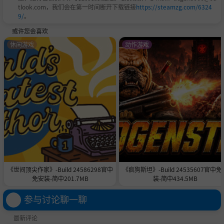
tlook.com，我们会在第一时间断开下载链接
https://steamzg.com/6324
9/
。
或许您会喜欢
休闲游戏
动作游戏
● 压迫感十足的Boss：
“小心夜晚的
尸潮
，他们跑得飞快！”
《世间顶尖作家》-Build 24586298官中
《疯狗斯坦》-Build 24535607官中免
免安装-简中201.7MB
装-简中434.5MB
参与讨论聊一聊
最新评论