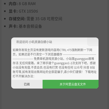
内存:
8 GB RAM
显卡:
GTX 1050ti
存储空间:
需要 35 GB 可用空间
声卡:
基本音频设备
欢迎访问 小叽资源白嫖小站
如果你发现主页没有更新游戏内容用CTRL+F5强制刷新一下网
页，如果还是不行清空一下浏览器缓存 ----------------------------------
--------------------- 免费单机游戏资源小站，小站靠guanggao艰难
存活 无任何套路，来了顺手搓个guanggao1-2次支持下吧，感谢
小站没有充值.不卖会员.也没有打赏 也没有任何 公众号 抖音 B站
账号等,如有发现出售网址的全部是骗子,请小伙们谨慎！ 下载地址
打不开解决办法：
已阅
关于阿里云盘无文件