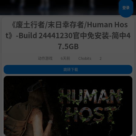
登录
《废土行者/末日幸存者/Human Hos
t》-Build 24441230官中免安装-简中4
7.5GB
动作游戏
6天前
Chobits
2
跳转下载
1
.
关于此游戏
2
.
● 真实的物理碰撞：
3
.
● 全动态可破坏的世界：
4
.
● 自由拼接的载具：
5
.
● 超高自由度的建造：
6
.
● 随机生成的10种地貌：
7
.
● 各种不同的枪械：
8
.
● 各种强大的陷阱：