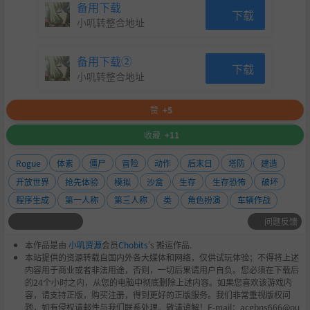
备用下载
下载
小叽转整合地址
备用下载②
下载
小叽转整合地址
赞
+5
收藏
+11
● 各种不同的枪械：
Rogue
体素
僵尸
冒险
动作
后末日
塔防
建造
开放世界
抢先体验
模拟
沙盒
生存
生存恐怖
破坏
程序生成
第一人称
第三人称
类
角色扮演
车辆作战
问题反馈
本作品是由
小叽资源
会员
Chobits
's 搬运作品.
本站提供的资源转载自国内外各大媒体和网络，仅供试玩体验；不得将上述
内容用于商业或者非法用途，否则，一切后果请用户自负。您必须在下载后
● 各种强大的陷阱：
的24个小时之内，从您的电脑中彻底删除上述内容。如果您喜欢该游戏内
容，请支持正版，购买注册，得到更好的正版服务。我们非常重视版权问
题，如有侵权请邮件与我们联系处理。敬请谅解！E-mail：acgbns666@ou