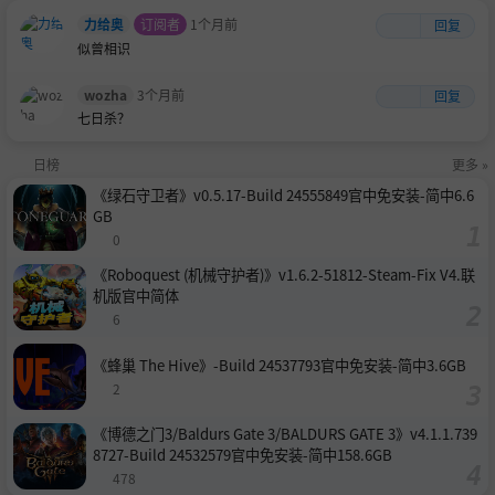
力给奥
订阅者
1个月前
回复
似曾相识
合作模式正在全力开发中……即将推出。
wozha
3个月前
回复
七日杀？
日榜
更多 »
《绿石守卫者》v0.5.17-Build 24555849官中免安装-简中6.6
GB
0
《Roboquest (机械守护者)》v1.6.2-51812-Steam-Fix V4.联
机版官中简体
6
《蜂巢 The Hive》-Build 24537793官中免安装-简中3.6GB
2
《博德之门3/Baldurs Gate 3/BALDURS GATE 3》v4.1.1.739
8727-Build 24532579官中免安装-简中158.6GB
478