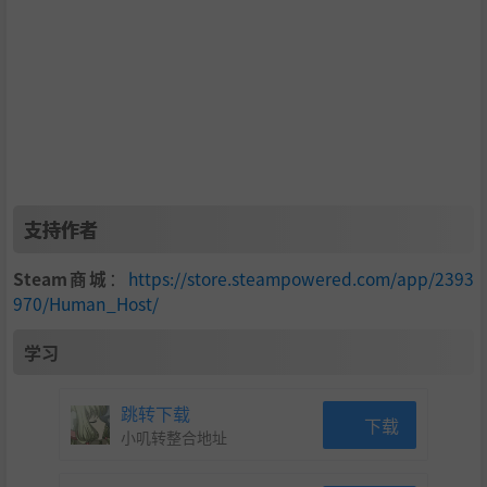
● 超高自由度的建造：
支持作者
Steam商城
：
https://store.steampowered.com/app/2393
970/Human_Host/
● 随机生成的10种地貌：
学习
森林、废墟、沙漠、峡谷、雨林、雪地...等，共同组成一个
无限延展，没有尽头的随机世界。
跳转下载
下载
小叽转整合地址