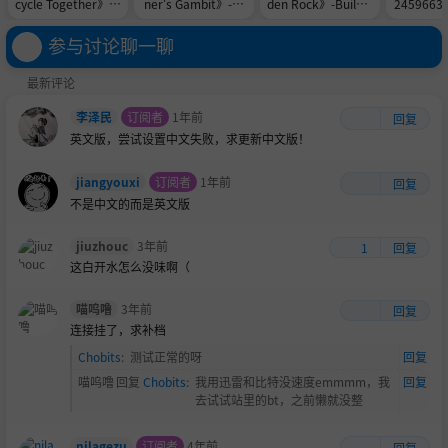
cycle Together》-B
ner's Gambit》-TE
den Rock》-Build 2
245966
uild 24576839官中
NOKE镜像官中免安
3901052官中免安
装-简中
免安装-简中2.3GB
装-简中1.0GB
装-简中148.7MB
参与讨论聊一聊
最新评论
李泽民
订阅者
1年前
回复
英文版，尝试设置中文失败，求更新中文版！
jiangyouxi
订阅者
1年前
回复
不是中文的而是英文版
jiuzhouc
3年前
1
回复
这白开水怎么没味啊（
喵呜噜
3年前
回复
连接挂了，求补档
Chobits
:
测试正常的呀
回复
喵呜噜
回复
Chobits
:
我用迅雷和比特没速度emmmm，我
回复
去试试站里的bt，之前懒就没整
nilagezu
订阅者
4年前
回复