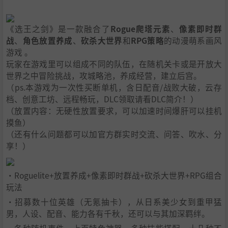
《选王之剑》是一款融合了
Rogue爬塔元素
、
像素即时群
战
、
角色放置养成
、
砍杀大世界
和
RPG策略
的动漫萌系画风
游戏 。
玩家在游戏里可以组成不同的队伍，在随机关卡或是开放大
世界之中冒险挑战，攻城略池，养成经营，建立后宫。
（ps.本游戏为一次性买断单机，含日配音/战败大破，云存
档、创意工坊、远程畅玩，DLC领取请看DLC简介！）
（放置内容：无硬性放置要求，可以加速时间爆肝可以挂机
摸鱼）
（还有什么问题都可以加官方群实时交流、问答、吹水、分
享！）
·Roguelite+放置养成+像素即时群战+砍杀大世界+RPG组合
玩法
·招募数十位英雄（无氪抽卡），从日系美少女到重甲猛
男，人设、配音、能力各有千秋，还可以与其加深羁绊。