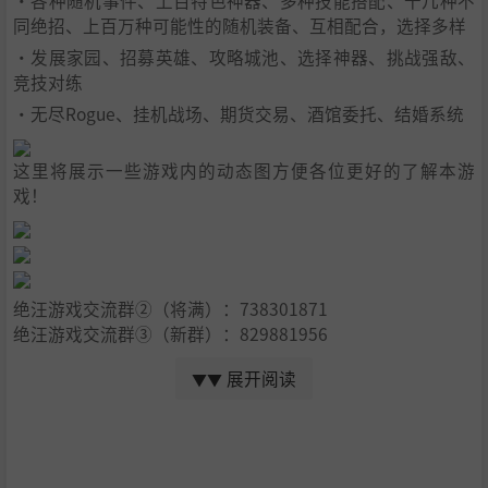
·各种随机事件、上百特色神器、多种技能搭配、十几种不
同绝招、上百万种可能性的随机装备、互相配合，选择多样
·发展家园、招募英雄、攻略城池、选择神器、挑战强敌、
竞技对练
·无尽Rogue、挂机战场、期货交易、酒馆委托、结婚系统
这里将展示一些游戏内的动态图方便各位更好的了解本游
戏！
绝汪游戏交流群②（将满）：738301871
绝汪游戏交流群③（新群）：829881956
欢迎进群！有什么问题都可以问、意见都可以提！
展开阅读
▼▼
遇到BUG也可以直接找作者解决、反馈，以及补偿。
不方便加群的可以联系QQ或者邮箱【623414226@qq.co
m】