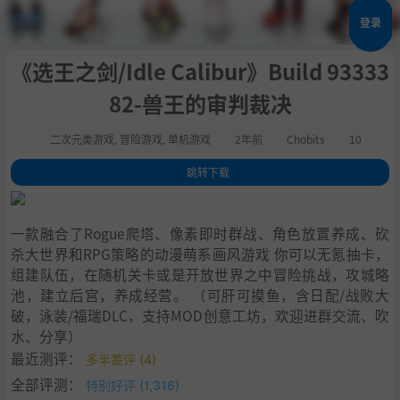
登录
《选王之剑/Idle Calibur》Build 93333
82-兽王的审判裁决
二次元类游戏
,
冒险游戏
,
单机游戏
2年前
Chobits
10
跳转下载
1
.
关于这款游戏
2
.
系统需求
一款融合了Rogue爬塔、像素即时群战、角色放置养成、砍
3
.
支持作者
杀大世界和RPG策略的动漫萌系画风游戏 你可以无氪抽卡，
4
.
学习版下载
组建队伍，在随机关卡或是开放世界之中冒险挑战，攻城略
池，建立后宫，养成经营。 （可肝可摸鱼，含日配/战败大
破，泳装/福瑞DLC，支持MOD创意工坊，欢迎进群交流、吹
水、分享）
最近测评：
多半差评 (4)
全部评测：
特别好评 (1,316)