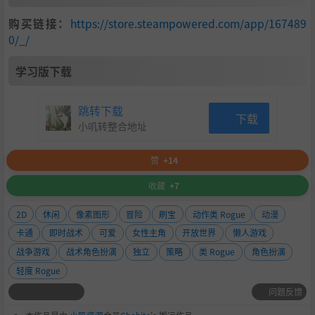
购买链接：
https://store.steampowered.com/app/167489
0/_/
学习版下载
跳转下载
下载
小叽转整合地址
赞
+14
收藏
+7
2D
休闲
像素图形
冒险
刷宝
动作类 Rogue
动漫
卡通
即时战术
可爱
女性主角
开放世界
懒人游戏
战争游戏
战术角色扮演
独立
策略
类 Rogue
角色扮演
轻度 Rogue
问题反馈