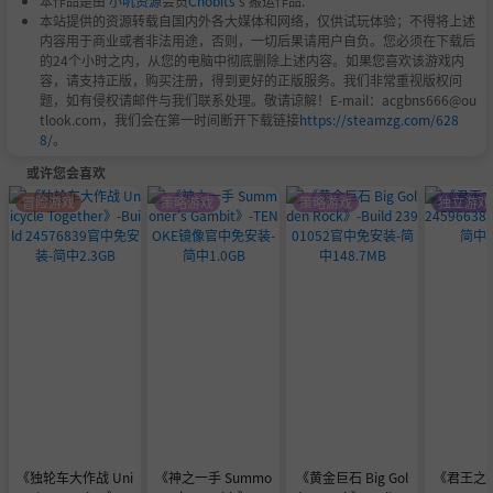
本作品是由
小叽资源
会员
Chobits
's 搬运作品.
本站提供的资源转载自国内外各大媒体和网络，仅供试玩体验；不得将上述
内容用于商业或者非法用途，否则，一切后果请用户自负。您必须在下载后
的24个小时之内，从您的电脑中彻底删除上述内容。如果您喜欢该游戏内
容，请支持正版，购买注册，得到更好的正版服务。我们非常重视版权问
题，如有侵权请邮件与我们联系处理。敬请谅解！E-mail：acgbns666@ou
tlook.com，我们会在第一时间断开下载链接
https://steamzg.com/628
8/
。
或许您会喜欢
冒险游戏
策略游戏
策略游戏
独立游戏
《独轮车大作战 Uni
《神之一手 Summo
《黄金巨石 Big Gol
《君王之塔》