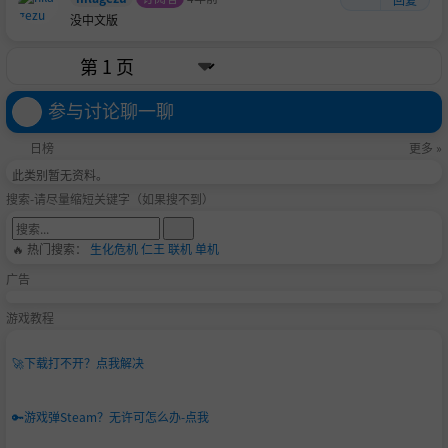
没中文版
参与讨论聊一聊
日榜
更多 »
此类别暂无资料。
搜索-请尽量缩短关键字（如果搜不到）
🔥 热门搜索：
生化危机
仁王
联机
单机
广告
游戏教程
🚀
下载打不开？点我解决
🔑
游戏弹Steam？无许可怎么办-点我