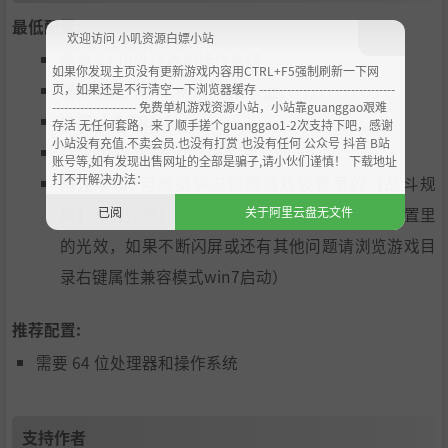
最低配置:
欢迎访问 小叽资源白嫖小站
需要 64 位处理器和操作系统
如果你发现主页没有更新游戏内容用CTRL+F5强制刷新一下网
操作系统:
windows7 64及以上
页，如果还是不行清空一下浏览器缓存 ----------------------------------
--------------------- 免费单机游戏资源小站，小站靠guanggao艰难
内存:
4 GB RAM
存活 无任何套路，来了顺手搓个guanggao1-2次支持下吧，感谢
小站没有充值.不卖会员.也没有打赏 也没有任何 公众号 抖音 B站
存储空间:
需要 500 MB 可用空间
账号等,如有发现出售网址的全部是骗子,请小伙们谨慎！ 下载地址
打不开解决办法：
附注事项:
可根据情况调整游戏设置里的【战斗规
已阅
关于阿里云盘无文件
模】和【光效】（注：如出现显示问题请关闭设置里
的光效，如果不断闪屏或还有其他问题请浏览游戏目
录右键属性兼容模式win7启动）
推荐配置:
需要 64 位处理器和操作系统
支持作者