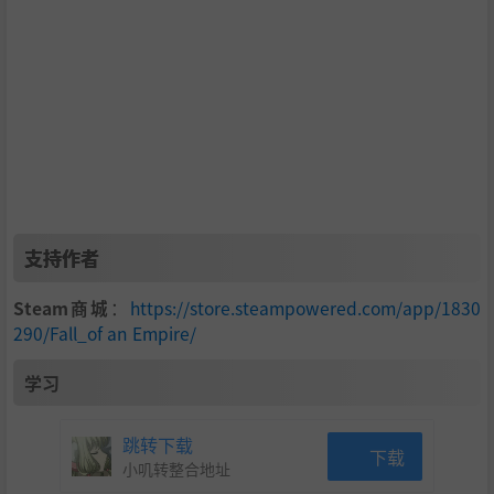
扭转战局的关键战术决断。
不惜一切代价生存
你的帝国注定走向陨落，但你的功绩将取决于你能延缓其衰
落多久。
在这场残酷的战略耐力考验中，分配日益匮乏的资源，维持
脆弱的秩序，并应对不断变化的威胁。
支持作者
Steam商城
：
https://store.steampowered.com/app/1830
290/Fall_of an Empire/
学习
跳转下载
核心特色
下载
小叽转整合地址