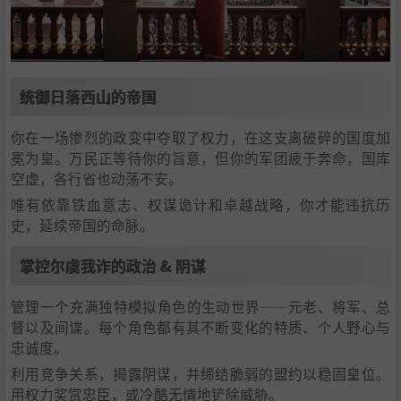
统御日落西山的帝国
你在一场惨烈的政变中夺取了权力，在这支离破碎的国度加
冕为皇。万民正等待你的旨意，但你的军团疲于奔命，国库
空虚，各行省也动荡不安。
唯有依靠铁血意志、权谋诡计和卓越战略，你才能违抗历
史，延续帝国的命脉。
掌控尔虞我诈的政治 & 阴谋
管理一个充满独特模拟角色的生动世界——元老、将军、总
督以及间谍。每个角色都有其不断变化的特质、个人野心与
忠诚度。
利用竞争关系，揭露阴谋，并缔结脆弱的盟约以稳固皇位。
用权力奖赏忠臣，或冷酷无情地铲除威胁。