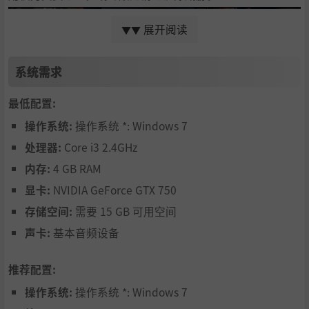
展开阅读
▼▼
系统需求
最低配置:
操作系统:
操作系统 *: Windows 7
处理器:
Core i3 2.4GHz
统治广袤生动的世界
内存:
4 GB RAM
在广阔的动态地图上，对数百个定居点和数百万子民行使统
显卡:
NVIDIA GeForce GTX 750
治权。建造防御工事，管理资源，并在地图上亲自监督模拟
存储空间:
需要 15 GB 可用空间
的运输补给线，以此策划劫掠或充实国库。目睹城市逐渐繁
声卡:
基本音频设备
荣……或化为焦土。
应对多变的季节对后勤的考验，从导致饥荒的严冬到春季的
推荐配置:
丰收。
操作系统:
操作系统 *: Windows 7