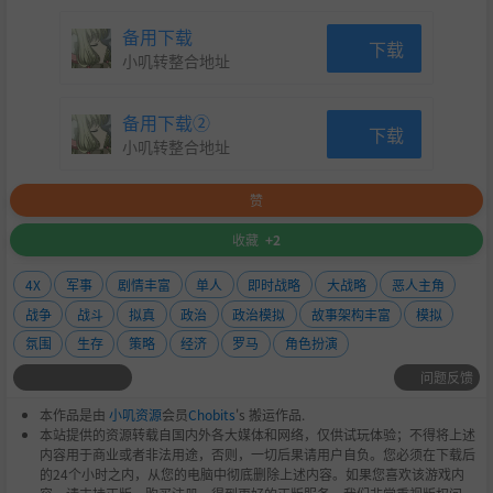
依靠巧妙策略生存
备用下载
下载
深度角色驱动玩法
小叽转整合地址
广袤生动的世界
备用下载②
下载
先进的资源管理
小叽转整合地址
即时混合战斗系统
赞
数百万人的命运掌握在你手中。你能阻止 Fall of an Empire
的降临多久？
收藏
+2
4X
军事
剧情丰富
单人
即时战略
大战略
恶人主角
战争
战斗
拟真
政治
政治模拟
故事架构丰富
模拟
氛围
生存
策略
经济
罗马
角色扮演
问题反馈
本作品是由
小叽资源
会员
Chobits
's 搬运作品.
本站提供的资源转载自国内外各大媒体和网络，仅供试玩体验；不得将上述
内容用于商业或者非法用途，否则，一切后果请用户自负。您必须在下载后
的24个小时之内，从您的电脑中彻底删除上述内容。如果您喜欢该游戏内