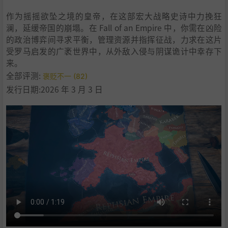
9
.
核心特色
作为摇摇欲坠之境的皇帝，在这部宏大战略史诗中力挽狂
10
.
系统需求
澜，延缓帝国的崩塌。在 Fall of an Empire 中，你需在凶险
11
.
支持作者
的政治博弈间寻求平衡，管理资源并指挥征战，力求在这片
12
.
学习
受罗马启发的广袤世界中，从外敌入侵与阴谋诡计中幸存下
来。
全部评测:
褒贬不一 (82)
发行日期:2026 年 3 月 3 日