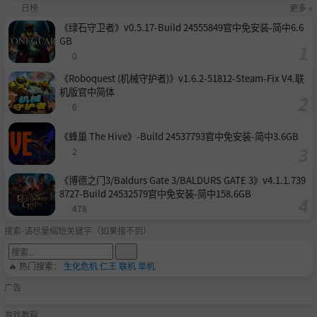
日榜
更多 »
《绿石守卫者》v0.5.17-Build 24555849官中免安装-简中6.6
GB
0
《Roboquest (机械守护者)》v1.6.2-51812-Steam-Fix V4.联
机版官中简体
6
《蜂巢 The Hive》-Build 24537793官中免安装-简中3.6GB
2
《博德之门3/Baldurs Gate 3/BALDURS GATE 3》v4.1.1.739
8727-Build 24532579官中免安装-简中158.6GB
478
搜索-请尽量缩短关键字（如果搜不到）
🔥 热门搜索：
生化危机
仁王
联机
单机
广告
游戏教程