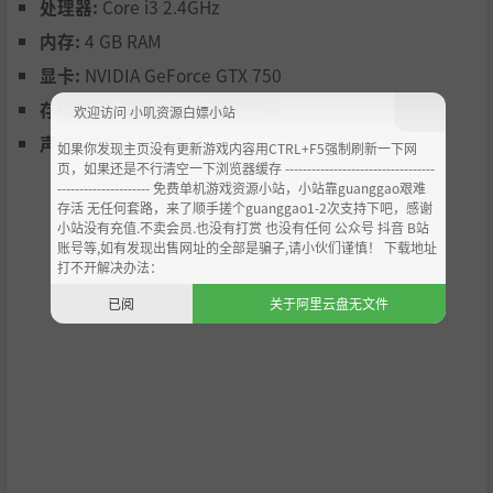
处理器:
Core i3 2.4GHz
内存:
4 GB RAM
显卡:
NVIDIA GeForce GTX 750
存储空间:
需要 15 GB 可用空间
欢迎访问 小叽资源白嫖小站
声卡:
基本音频设备
如果你发现主页没有更新游戏内容用CTRL+F5强制刷新一下网
页，如果还是不行清空一下浏览器缓存 ----------------------------------
--------------------- 免费单机游戏资源小站，小站靠guanggao艰难
存活 无任何套路，来了顺手搓个guanggao1-2次支持下吧，感谢
体验真正身临其境的故事
小站没有充值.不卖会员.也没有打赏 也没有任何 公众号 抖音 B站
账号等,如有发现出售网址的全部是骗子,请小伙们谨慎！ 下载地址
动态剧情会将整个帝国纳入考量。当首都起火时，朝廷亦能
打不开解决办法：
感知。当忠诚的将军老去并心生怨怼时，他的背叛便顺理成
已阅
关于阿里云盘无文件
章。每一次游玩都是独一无二的故事。
在每一条战线上战斗
投身于独特的混合战斗系统，将即时战略与计时制回合决策
相结合。
同时指挥多条战线的军队，随后缩放至关键战场，进行足以