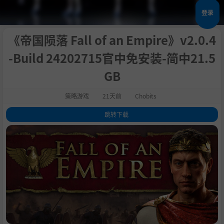
登录
《帝国陨落 Fall of an Empire》v2.0.4
-Build 24202715官中免安装-简中21.5
GB
策略游戏
21天前
Chobits
跳转下载
1
.
关于此游戏
2
.
统御日落西山的帝国
3
.
掌控尔虞我诈的政治 & 阴谋
4
.
统治广袤生动的世界
5
.
6
.
体验真正身临其境的故事
7
.
在每一条战线上战斗
8
.
不惜一切代价生存