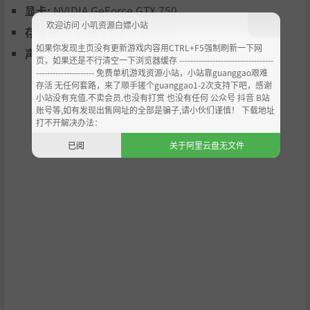
确的方向。
显卡:
NVIDIA GeForce GTX 750
色盲模式，让你可以更轻松地分辨外观相似的颜色。
欢迎访问 小叽资源白嫖小站
存储空间:
需要 1 GB 可用空间
Steam成就！
如果你发现主页没有更新游戏内容用CTRL+F5强制刷新一下网
声卡:
基本音频设备
页，如果还是不行清空一下浏览器缓存 ----------------------------------
--------------------- 免费单机游戏资源小站，小站靠guanggao艰难
存活 无任何套路，来了顺手搓个guanggao1-2次支持下吧，感谢
小站没有充值.不卖会员.也没有打赏 也没有任何 公众号 抖音 B站
账号等,如有发现出售网址的全部是骗子,请小伙们谨慎！ 下载地址
打不开解决办法：
已阅
关于阿里云盘无文件