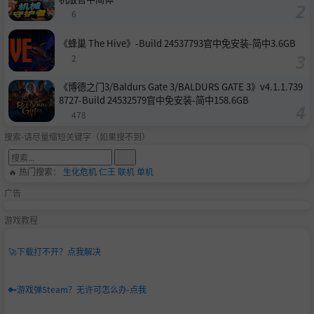
6
《蜂巢 The Hive》-Build 24537793官中免安装-简中3.6GB
2
《博德之门3/Baldurs Gate 3/BALDURS GATE 3》v4.1.1.739
8727-Build 24532579官中免安装-简中158.6GB
478
搜索-请尽量缩短关键字（如果搜不到）
🔥 热门搜索：
生化危机
仁王
联机
单机
广告
游戏教程
🚀
下载打不开？点我解决
🔑
游戏弹Steam？无许可怎么办-点我