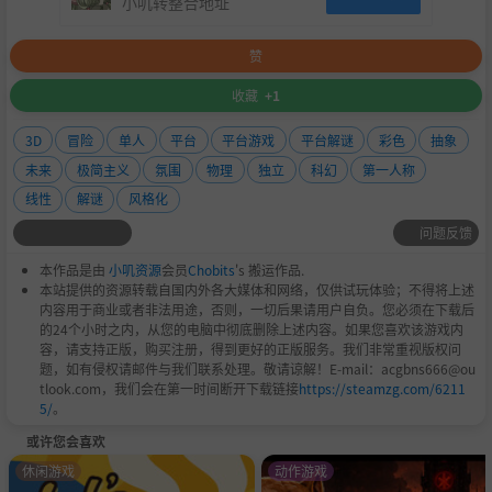
小叽转整合地址
赞
收藏
+1
3D
冒险
单人
平台
平台游戏
平台解谜
彩色
抽象
未来
极简主义
氛围
物理
独立
科幻
第一人称
线性
解谜
风格化
问题反馈
本作品是由
小叽资源
会员
Chobits
's 搬运作品.
本站提供的资源转载自国内外各大媒体和网络，仅供试玩体验；不得将上述
内容用于商业或者非法用途，否则，一切后果请用户自负。您必须在下载后
的24个小时之内，从您的电脑中彻底删除上述内容。如果您喜欢该游戏内
容，请支持正版，购买注册，得到更好的正版服务。我们非常重视版权问
题，如有侵权请邮件与我们联系处理。敬请谅解！E-mail：acgbns666@ou
tlook.com，我们会在第一时间断开下载链接
https://steamzg.com/6211
5/
。
或许您会喜欢
休闲游戏
动作游戏