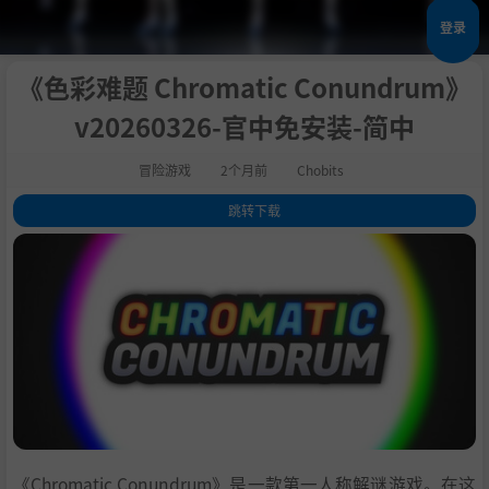
登录
《色彩难题 Chromatic Conundrum》
v20260326-官中免安装-简中
冒险游戏
2个月前
Chobits
跳转下载
1
.
关于此游戏
2
.
额外特色
3
.
系统需求
4
.
支持作者
5
.
学习
《Chromatic Conundrum》是一款第一人称解谜游戏。在这