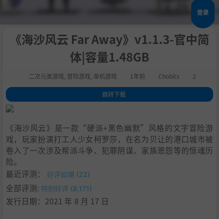
登录
《海沙风云 Far Away》v1.1.3-官中简
体|容量1.48GB
二次元类游戏
,
冒险游戏
,
单机游戏
1年前
Chobits
2
跳转下载
1
.
关于这款游戏
2
.
系统需求
《海沙风云》是一款“硬派+黑色幽默”风格的文字冒险游
3
.
支持作者
戏，玩家扮演打工人少女柯罗莎，在名为贝让的港口城市被
4
.
学习版下载
卷入了一次涉及帮派斗争、犯罪阴谋、家族恩怨等的惊魂历
险。
最近评测：
好评如潮 (22)
全部评测:
特别好评 (8,171)
发行日期：2021 年 8 月 17 日