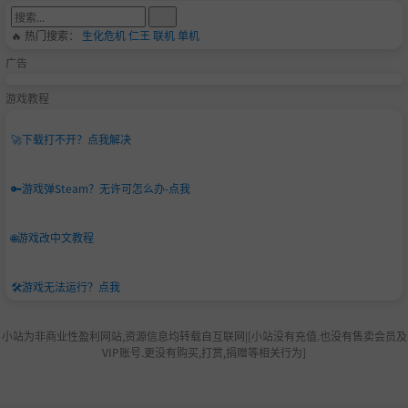
🔥 热门搜索：
生化危机
仁王
联机
单机
广告
游戏教程
🚀
下载打不开？点我解决
🔑
游戏弹Steam？无许可怎么办-点我
🌐
游戏改中文教程
🛠️
游戏无法运行？点我
小站为非商业性盈利网站,资源信息均转载自互联网|[小站没有充值.也没有售卖会员及
VIP账号.更没有购买,打赏,捐赠等相关行为]