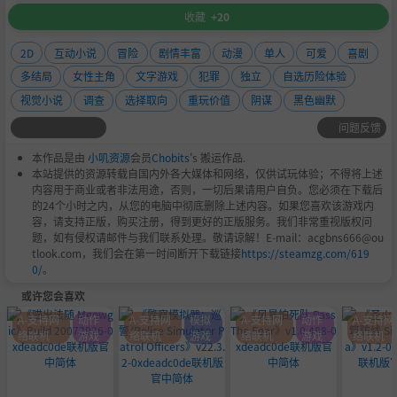
收藏
+20
2D
互动小说
冒险
剧情丰富
动漫
单人
可爱
喜剧
多结局
女性主角
文字游戏
犯罪
独立
自选历险体验
视觉小说
调查
选择取向
重玩价值
阴谋
黑色幽默
问题反馈
本作品是由
小叽资源
会员
Chobits
's 搬运作品.
本站提供的资源转载自国内外各大媒体和网络，仅供试玩体验；不得将上述
内容用于商业或者非法用途，否则，一切后果请用户自负。您必须在下载后
的24个小时之内，从您的电脑中彻底删除上述内容。如果您喜欢该游戏内
容，请支持正版，购买注册，得到更好的正版服务。我们非常重视版权问
题，如有侵权请邮件与我们联系处理。敬请谅解！E-mail：acgbns666@ou
tlook.com，我们会在第一时间断开下载链接
https://steamzg.com/619
0/
。
或许您会喜欢
A-支持网
动作
A-支持网
模拟
A-支持网
动作
A-支持网
络联机
游戏
络联机
游戏
络联机
游戏
络联机