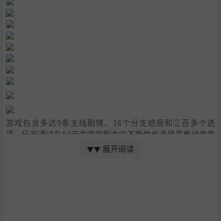
游戏包含多达9条主线剧情、16个分支结局和三百多个选
项，玩家通过在50万余字的剧本中不断做出选择来推动故事
的发展。你的选择将带着柯罗莎前往贝让的不同角落，加入
展开阅读
▼▼
不同的势力，与形形色色的角色建立羁绊，进而影响她、其
他人和这座城市的命运。通过做出不同的选择，你将能够在
同一时间线上，以不同视角来阅读故事内容，获取情报碎
片，并最终拼凑出《海沙风云》中阴谋与秘密的全貌。同
时，游戏采用了全程粤语配音，突出了“港式警匪片”的电
影感，配合黑色幽默的文本与全程埋藏的各类梗与彩蛋，供