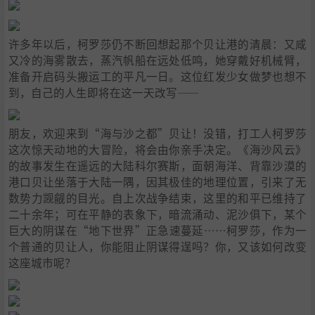
许多年以后，柯罗莎仍不断回想起那个贝让港的清晨：又咸
又冷的海雾散去，蒸汽帆船在远处低鸣，她穿戴好机械臂，
准备开启码头搬运工的平凡一日。这位红发少女做梦也想不
到，自己的人生即将在这一天改写——
朋友，欢迎来到“海与沙之都”贝让！没错，打工人柯罗莎
这次惊天动地的大冒险，将会由你亲手决定。《海沙风云》
的故事发生在遥远的大陆科尔赛斯，面朝海洋、背靠沙漠的
港口贝让坐落于大陆一隅，因其极佳的地理位置，引来了无
数势力觊觎的目光。自上次战争结束，这里的和平已维持了
二十余年；可在平静的表象下，暗流涌动、泥沙俱下，某个
巨大的阴谋在“地下世界”正急速蔓延……柯罗莎，作为一
个普通的贝让人，你能阻止阴谋得逞吗？你，又该如何改变
这座城市呢？