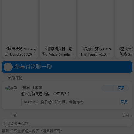
《喵出法随 Meowgi
《警察模拟器：巡
《风暴怕死队 Pass
《圣火守
c》Build 20072026
警/Police Simulato
The Fear》v1.0.48
防线 Sine
-0xdeadc0de联机版
r Patrol Officers》v
8-0xdeadc0de联机
a》v1.2-0
官中简体
22.3.2-0xdeadc0de
版官中简体
e联机版
参与讨论聊一聊
联机版官中简体
最新评论
暴君
1年前
回复
怎么进游戏还需要一个密码？？
seemimi
:
脑子是个好东西，希望你有
回复
日榜
更多 »
此类别暂无资料。
搜索-请尽量缩短关键字（如果搜不到）