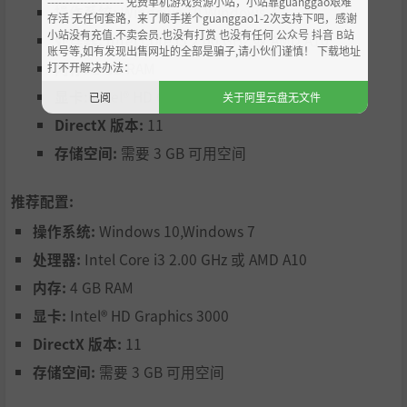
--------------------- 免费单机游戏资源小站，小站靠guanggao艰难
操作系统:
Windows 10,Windows 7
存活 无任何套路，来了顺手搓个guanggao1-2次支持下吧，感谢
小站没有充值.不卖会员.也没有打赏 也没有任何 公众号 抖音 B站
处理器:
Intel Core i3 2.00 GHz 或 AMD A10
账号等,如有发现出售网址的全部是骗子,请小伙们谨慎！ 下载地址
内存:
2 GB RAM
打不开解决办法：
显卡:
Intel® HD Graphics 3000
已阅
关于阿里云盘无文件
DirectX 版本:
11
存储空间:
需要 3 GB 可用空间
推荐配置:
操作系统:
Windows 10,Windows 7
处理器:
Intel Core i3 2.00 GHz 或 AMD A10
内存:
4 GB RAM
显卡:
Intel® HD Graphics 3000
DirectX 版本:
11
存储空间:
需要 3 GB 可用空间