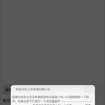
玩家在游玩途中会心一笑。
新浪微博：异美网络Gratesc
Bilibili：异美网络Gratesc
系统需求
欢迎访问 小叽资源白嫖小站
如果你发现主页没有更新游戏内容用CTRL+F5强制刷新一下网
最低配置:
页，如果还是不行清空一下浏览器缓存 ----------------------------------