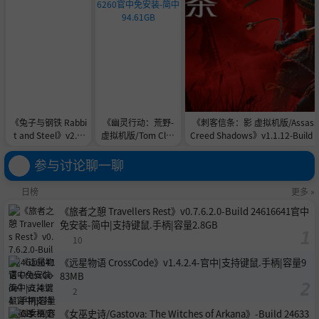
《兔子与钢铁 Rabbi
《幽灵行动：荒野-
《刺客信条：影 虚拟机版/Assassi
t and Steel》v2.0.
虚拟机版/Tom Clan
Creed Shadows》v1.1.12-Build 
2.8-0xdeadcode联
cy's Ghost Recon
226|官方简体中文|支持键盘.鼠标.
机版官中简体
Wildlands HYPERVI
67GB
参与讨论聊一聊
SOR》v9820855-B
uild 24446260官中
日榜
更多 »
免安装-简中94.61G
《旅者之憩 Travellers Rest》v0.7.6.2.0-Build 24616641官中
B
免安装-简中|支持键鼠.手柄|容量2.8GB
10
《远星物语 CrossCode》v1.4.2.4-官中|支持键鼠.手柄|容量9
83MB
2
《女巫史诗/Gastova: The Witches of Arkana》-Build 24633