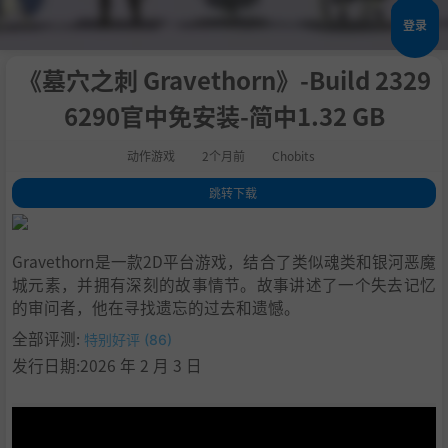
登录
《墓穴之刺 Gravethorn》-Build 2329
6290官中免安装-简中1.32 GB
动作游戏
2个月前
Chobits
跳转下载
1
.
关于此游戏
2
.
残酷而灵活的战斗
Gravethorn是一款2D平台游戏，结合了类似魂类和银河恶魔
3
.
塑造你的审判官
城元素，并拥有深刻的故事情节。故事讲述了一个失去记忆
4
.
一个被失落塑造的世界
的审问者，他在寻找遗忘的过去和遗憾。
5
.
无情的首领战
全部评测:
特别好评 (86)
6
.
系统需求
发行日期:2026 年 2 月 3 日
7
.
支持作者
8
.
学习