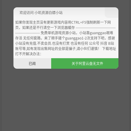
无情的首领战
欢迎访问 小叽资源白嫖小站
首领战是旅程中的重要节点，每一位都反映了诅咒以及未能
遏制它的体制的一部分。
如果你发现主页没有更新游戏内容用CTRL+F5强制刷新一下网
页，如果还是不行清空一下浏览器缓存 ----------------------------------
击败他们并不会带来解脱，只是让你得以继续前行。
--------------------- 免费单机游戏资源小站，小站靠guanggao艰难
Gravethorn
是一款关于坚持、后果，以及未竟忏悔所带来
存活 无任何套路，来了顺手搓个guanggao1-2次支持下吧，感谢
小站没有充值.不卖会员.也没有打赏 也没有任何 公众号 抖音 B站
的沉重负担的游戏。
账号等,如有发现出售网址的全部是骗子,请小伙们谨慎！ 下载地址
打不开解决办法：
已阅
关于阿里云盘无文件