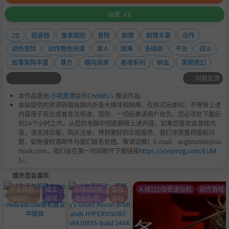
收藏
+3
2D
低容错
像素图形
冒险
剧情
剧情丰富
动作
动作冒险
动作角色扮演
单人
困难
多结局
平台
战斗
故事架构丰富
暴力
横向滚屏
类魂系列
鲜血
黑暗奇幻
问题反馈
本作品是由
小叽资源
会员
Chobits
's 搬运作品.
本站提供的资源转载自国内外各大媒体和网络，仅供试玩体验；不得将上述
内容用于商业或者非法用途，否则，一切后果请用户自负。您必须在下载后
的24个小时之内，从您的电脑中彻底删除上述内容。如果您喜欢该游戏内
容，请支持正版，购买注册，得到更好的正版服务。我们非常重视版权问
题，如有侵权请邮件与我们联系处理。敬请谅解！E-mail：acgbns666@ou
tlook.com，我们会在第一时间断开下载链接
https://steamzg.com/6184
5/
。
或许您会喜欢
A-支持网
独立
A-绕过D加
冒险
A-绕过D加密虚拟机
动作游戏
络联机
游戏
密虚拟机
游戏