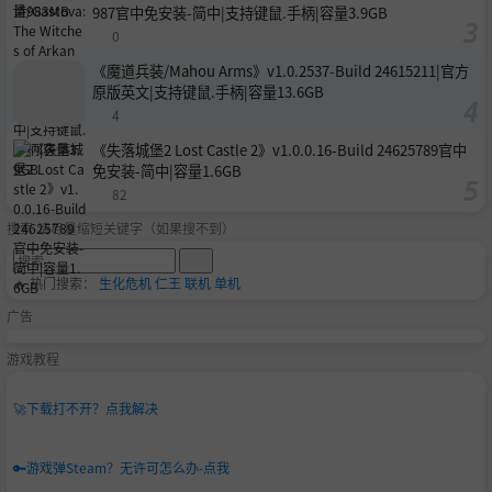
987官中免安装-简中|支持键鼠.手柄|容量3.9GB
0
《魔道兵装/Mahou Arms》v1.0.2537-Build 24615211|官方
原版英文|支持键鼠.手柄|容量13.6GB
4
《失落城堡2 Lost Castle 2》v1.0.0.16-Build 24625789官中
免安装-简中|容量1.6GB
82
搜索-请尽量缩短关键字（如果搜不到）
🔥 热门搜索：
生化危机
仁王
联机
单机
广告
游戏教程
🚀
下载打不开？点我解决
🔑
游戏弹Steam？无许可怎么办-点我