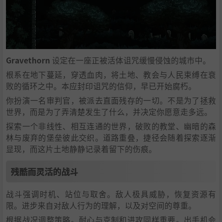
Gravethorn
设定在一座正被活体诅咒缓慢侵蚀的城市中。
根系在地下蔓延，穿透血肉，将土地、教会与人民束缚在衰
败的循环之中。本应封印诅咒的信仰，早已开始腐朽。
你扮演一名审判官，被派去直面残存的一切。不是为了拯救
世界，而是为了弄清楚发生了什么，并决定你愿意走多远。
探索一个非线性、相互连通的世界，破败的教堂、幽暗的森
林与废弃的堡垒彼此交织。道路重叠，捷径会随着探索逐渐
显现，而这片土地静静记录着留下的伤痕。
残酷而灵活的战斗
战斗强调时机、站位与取舍。敌人极具威胁，恢复资源有
限。进步来自对敌人行为的理解，以及对空间的尊重。
根据战况调整策略。耐心与克制和进攻同样重要。出手机会