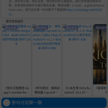
容，请支持正版，购买注册，得到更好的正版服务。我们非常重视版权问
题，如有侵权请邮件与我们联系处理。敬请谅解！E-mail：acgbns666@ou
tlook.com，我们会在第一时间断开下载链接
https://steamzg.com/6182
3/
。
或许您会喜欢
模拟游戏
模拟游戏
模拟游戏
模拟游戏
《快乐汉堡教团 Ha
《杯与柜台：咖啡店
《小本生意 Dirty Bu
《富豪榜：清
ppy's Humble Burg
模拟器 Cup and Co
siness》v0.1.47-Bu
中
er Cult》-Build 246
unter: Coffee Shop
ild 24632012官中免
29719官中免安装-
Simulator》v1.1.7-
安装-简中7.4GB
参与讨论聊一聊
简中7.6GB
Build 24629980官