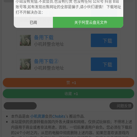
小站没有充值.不卖会员.也没有打赏 也没有任何 公众号 抖音 B站
账号等,如有发现出售网址的全部是骗子,请小伙们谨慎！ 下载地址
打不开解决办法：
跳转下载
下载
小叽转整合地址
已阅
关于阿里云盘无文件
备用下载
下载
小叽转整合地址
备用下载②
下载
小叽转整合地址
赞
+1
收藏
+1
问题反馈
本作品是由
小叽资源
会员
Chobits
's 搬运作品.
本站提供的资源转载自国内外各大媒体和网络，仅供试玩体验；不得将上述
内容用于商业或者非法用途，否则，一切后果请用户自负。您必须在下载后
的24个小时之内，从您的电脑中彻底删除上述内容。如果您喜欢该游戏内