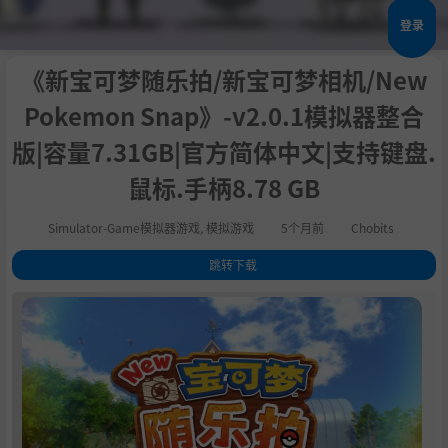
登录
《新宝可梦随乐拍/新宝可梦相机/New
Pokemon Snap》-v2.0.1模拟器整合
版|容量7.31GB|官方简体中文|支持键盘.
鼠标.手柄8.78 GB
Simulator-Game模拟器游戏
,
模拟游戏
5个月前
Chobits
跳转下载
1
.
2
.
游戏介绍
3
.
游戏截图
4
.
学习