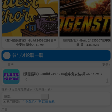
《世间顶尖作家》-Build 24586298官中
《疯狗斯坦》-Build 24535607官中免
免安装-简中201.7MB
装-简中434.5MB
参与讨论聊一聊
日榜
更多 »
《满屋猫咪》-Build 24573804官中免安装-简中732.2MB
0
搜索-请尽量缩短关键字（如果搜不到）
🔥 热门搜索：
生化危机
仁王
联机
单机
广告