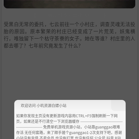
受黑白无常的委托，七云前往一个小村庄，调查灵魂无法投
胎的原因。原本繁荣的村庄已经变成了一片荒芜，妖鬼横
行，唯独留下一个枯守茶寮的女子。她在等谁？村庄里的人
都去哪了？七年前究竟发生了什么？
欢迎访问 小叽资源白嫖小站
如果你发现主页没有更新游戏内容用CTRL+F5强制刷新一下网
页，如果还是不行清空一下浏览器缓存 ----------------------------------
--------------------- 免费单机游戏资源小站，小站靠guanggao艰难
存活 无任何套路，来了顺手搓个guanggao1-2次支持下吧，感谢
小站没有充值.不卖会员.也没有打赏 也没有任何 公众号 抖音 B站