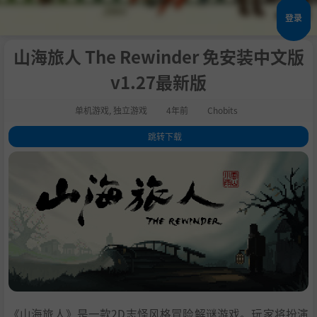
登录
山海旅人 The Rewinder 免安装中文版
v1.27最新版
单机游戏
,
独立游戏
4年前
Chobits
跳转下载
1
.
关于这款游戏
2
.
系统需求
3
.
支持作者
4
.
通用教程
5
.
学习版下载
《山海旅人》是一款2D志怪风格冒险解谜游戏。玩家将扮演