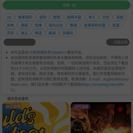
收藏
+1
2D
像素图形
冒险
剧情
剧情丰富
单人
历史
喜剧
恐怖
悬疑
惊悚
指向点击
推理
故事架构丰富
氛围
灵异
独立
神话
解谜
风格化
问题反馈
本作品是由
小叽资源
会员
Chobits
's 搬运作品.
本站提供的资源转载自国内外各大媒体和网络，仅供试玩体验；不得将上述
内容用于商业或者非法用途，否则，一切后果请用户自负。您必须在下载后
的24个小时之内，从您的电脑中彻底删除上述内容。如果您喜欢该游戏内
容，请支持正版，购买注册，得到更好的正版服务。我们非常重视版权问
题，如有侵权请邮件与我们联系处理。敬请谅解！E-mail：acgbns666@ou
tlook.com，我们会在第一时间断开下载链接
https://steamzg.com/606
1/
。
或许您会喜欢
休闲游戏
动作游戏