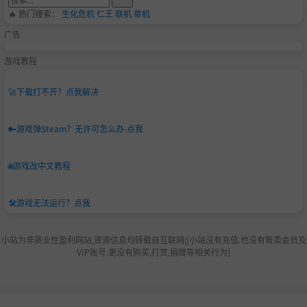
🔥 热门搜索：
生化危机
仁王
联机
单机
广告
游戏教程
🚀
下载打不开？点我解决
🔑
游戏弹Steam？无许可怎么办-点我
🌐
游戏改中文教程
🛠️
游戏无法运行？点我
小站为非商业性盈利网站,资源信息均转载自互联网|[小站没有充值.也没有售卖会员及
VIP账号.更没有购买,打赏,捐赠等相关行为]