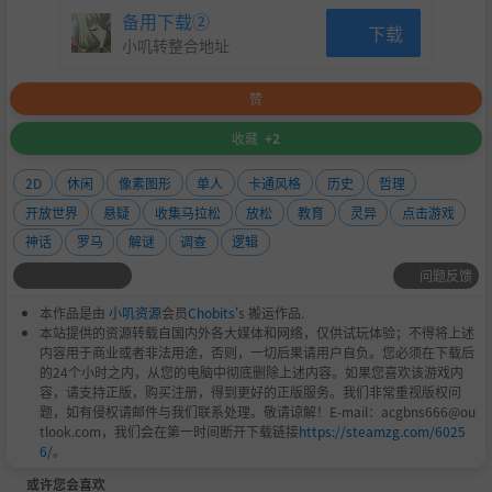
备用下载②
下载
小叽转整合地址
赞
收藏
+2
2D
休闲
像素图形
单人
卡通风格
历史
哲理
开放世界
悬疑
收集马拉松
放松
教育
灵异
点击游戏
神话
罗马
解谜
调查
逻辑
问题反馈
本作品是由
小叽资源
会员
Chobits
's 搬运作品.
本站提供的资源转载自国内外各大媒体和网络，仅供试玩体验；不得将上述
内容用于商业或者非法用途，否则，一切后果请用户自负。您必须在下载后
的24个小时之内，从您的电脑中彻底删除上述内容。如果您喜欢该游戏内
容，请支持正版，购买注册，得到更好的正版服务。我们非常重视版权问
题，如有侵权请邮件与我们联系处理。敬请谅解！E-mail：acgbns666@ou
tlook.com，我们会在第一时间断开下载链接
https://steamzg.com/6025
6/
。
或许您会喜欢