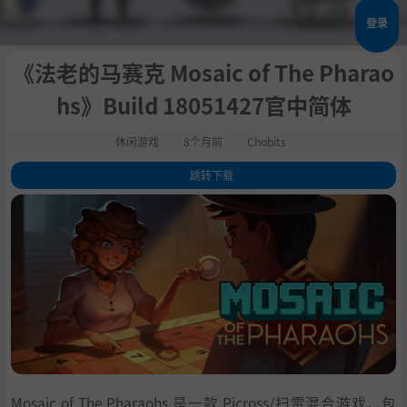
登录
《法老的马赛克 Mosaic of The Pharao
hs》Build 18051427官中简体
休闲游戏
8个月前
Chobits
跳转下载
1
.
关于此游戏
2
.
系统需求
3
.
支持作者
4
.
学习
Mosaic of The Pharaohs 是一款 Picross/扫雷混合游戏，包