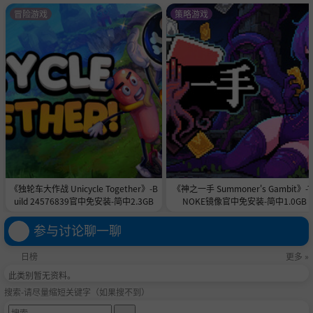
冒险游戏
策略游戏
《独轮车大作战 Unicycle Together》-B
《神之一手 Summoner's Gambit》-T
uild 24576839官中免安装-简中2.3GB
NOKE镜像官中免安装-简中1.0GB
参与讨论聊一聊
日榜
更多 »
此类别暂无资料。
搜索-请尽量缩短关键字（如果搜不到）