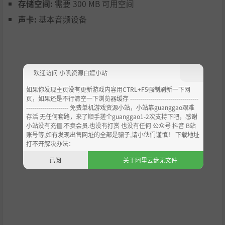
存储空间:
需要 300 MB 可用空间
声卡:
基本音频设备
欢迎访问 小叽资源白嫖小站
如果你发现主页没有更新游戏内容用CTRL+F5强制刷新一下网
页，如果还是不行清空一下浏览器缓存 ----------------------------------
--------------------- 免费单机游戏资源小站，小站靠guanggao艰难
存活 无任何套路，来了顺手搓个guanggao1-2次支持下吧，感谢
小站没有充值.不卖会员.也没有打赏 也没有任何 公众号 抖音 B站
账号等,如有发现出售网址的全部是骗子,请小伙们谨慎！ 下载地址
打不开解决办法：
已阅
关于阿里云盘无文件