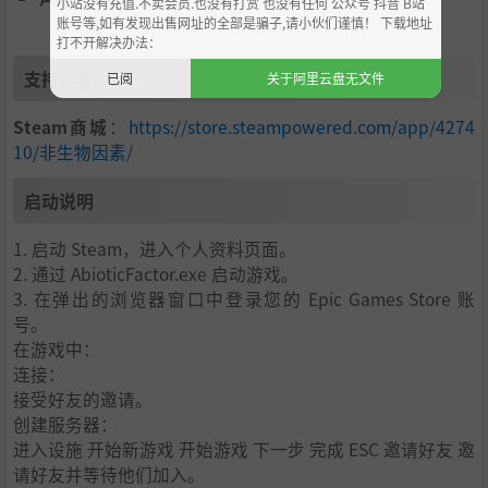
小站没有充值.不卖会员.也没有打赏 也没有任何 公众号 抖音 B站
账号等,如有发现出售网址的全部是骗子,请小伙们谨慎！ 下载地址
穿上你的实验室白大褂吧，努力拿到博士学位：从植物遗传
打不开解决办法：
学家到防御分析师和结构工程师（以及更多很多），每个人
支持作者
已阅
关于阿里云盘无文件
都有自己的生存所必需的优势。将个人特性和技能结合起
来，然后升级，与你的科学家同事们一起获得额外的福利和
Steam商城
：
https://store.steampowered.com/app/4274
技能，打造一支强大的科学力量。
10/非生物因素/
启动说明
1. 启动 Steam，进入个人资料页面。
2. 通过 AbioticFactor.exe 启动游戏。
3. 在弹出的浏览器窗口中登录您的 Epic Games Store 账
号。
在游戏中：
活下去才能迎接下一天的休息日
连接：
接受好友的邀请。
在 GATE 工作可能是一份梦想的工作，但牺牲在这里并不是
创建服务器：
你五年计划的一部分。在这场跨维度科幻冒险中，探索这个
进入设施 开始新游戏 开始游戏 下一步 完成 ESC 邀请好友 邀
巨大的地下设施以及许多其他世界，并充分利用人类未知的
请好友并等待他们加入。
最先进技术！