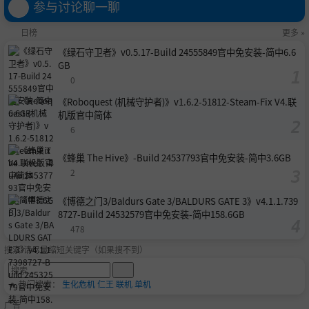
参与讨论聊一聊
日榜
更多 »
《绿石守卫者》v0.5.17-Build 24555849官中免安装-简中6.6
GB
0
《Roboquest (机械守护者)》v1.6.2-51812-Steam-Fix V4.联
机版官中简体
6
《蜂巢 The Hive》-Build 24537793官中免安装-简中3.6GB
2
《博德之门3/Baldurs Gate 3/BALDURS GATE 3》v4.1.1.739
8727-Build 24532579官中免安装-简中158.6GB
478
搜索-请尽量缩短关键字（如果搜不到）
🔥 热门搜索：
生化危机
仁王
联机
单机
广告