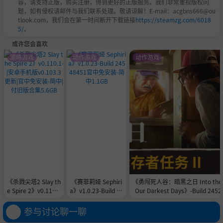
容，请支持正版，购买注册，得到更好的正版服务。我们非常重视版权问
题，如有侵权请邮件与我们联系处理。敬请谅解！E-mail：acgbns666@ou
tlook.com，我们会在第一时间断开下载链接
https://steamzg.com/6018
5/
。
或许您会喜欢
策略游戏
动作游戏
动作游戏
《杀戮尖塔2 Slay th
《赛菲莉娅 Sephiri
《勇闯死人谷：暗黑之日 Into the 
e Spire 2》v0.110.1
a》v1.0.23-Build 24
Our Darkest Days》-Build 2452
-|安卓手机版v0.103.
548451官中免安装-
官中免安装-简中7.9GB
3更新|官中免安装-
简中1.1GB
参与讨论聊一聊
简中|付旧版合集5.6