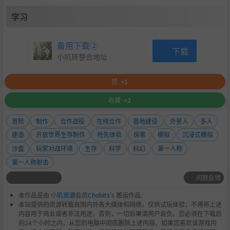
学习
备用下载②
下载
小叽转整合地址
赞
+1
收藏
+2
冒险
制作
合作战役
在线合作
基地建设
外星人
多人
建造
开放世界生存制作
抢先体验
探索
模拟
沉浸式模拟
沙盒
玩家对战环境
生存
科学
科幻
第一人称
第一人称射击
问题反馈
本作品是由
小叽资源
会员
Chobits
's 搬运作品.
本站提供的资源转载自国内外各大媒体和网络，仅供试玩体验；不得将上述
内容用于商业或者非法用途，否则，一切后果请用户自负。您必须在下载后
的24个小时之内，从您的电脑中彻底删除上述内容。如果您喜欢该游戏内