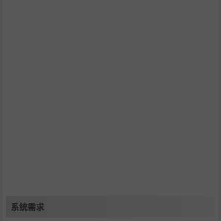
当科学遇到暴力
外星威胁物种们正在寻找下一个猎物，快乐摸扳机的士兵，
以及世界上最先进的机器人安全部队攻击加班人员，危险无
处不在。作为一名科学家，战斗不是你的强项，所以你需要
运用你的博士学位来智胜你的对手：制造巧妙而有些不寻常
的工具、武器和装备，从简单的网和木棒到激光炮和精心设
计的陷阱——你的科学大脑能聚集的一切！
系统需求