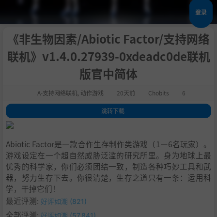
登录
《非生物因素/Abiotic Factor/支持网络
联机》v1.4.0.27939-0xdeadc0de联机
版官中简体
A-支持网络联机
,
动作游戏
20天前
Chobits
6
跳转下载
1
.
关于此游戏
2
.
剧情
Abiotic Factor是一款合作生存制作类游戏（1—6名玩家）。
3
.
游戏机制
游戏设定在一个超自然威胁泛滥的研究所里。身为地球上最
4
.
当科学遇到暴力
优秀的科学家，你们必须团结一致，制造各种巧妙工具和武
5
.
保持健康的工作与生活平衡
器，努力生存下去。你很清楚，生存之道只有一条：运用科
6
.
加入科研团队
学，干掉它们！
7
.
活下去才能迎接下一天的休息日
最近评测:
好评如潮 (821)
8
.
系统需求
全部评测:
好评如潮 (57,841)