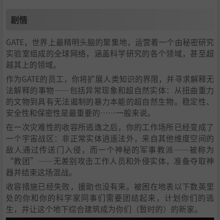
剧情
GATE，世界上最精明头脑的聚集地，运营着一个由秘密研究
实验室组成的全球网络，涵盖科学研究的各个领域，甚至超
越其上的领域。
作为GATE的员工，你将扩展人类知识的界限，并寻求解释无
法解释的事物——包括异常现象和超自然实体：从扭曲重力
的文物到具有无法遏制的暴力本能的超自然生物。稳定性、
安全性和保密性是最重要的……一般来说。
在一次灾难性的收容所逃逸之后，你的工作场所已经变成了
一个宇宙战区：非正常实体逍遥法外，来自其他维度空间的
敌人通过传送门入侵，而一个神秘的军事教派——被称为
“教团”——无差别攻击工作人员和外侵实体，准备夺取神
器并结束这场混战。
收容措施已经失败，援助也没有来。被困在地表以下数英里
处的你和你的科学家同事们需要团结起来，计划你们的逃
生，并让这个地下综合建筑成为你们（暂时的）的新家。