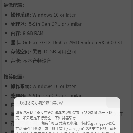
最低配置:
操作系统:
Windows 10 or later
处理器:
i5-9th Gen CPU or similar
保持健康的工作与生活平衡
内存:
8 GB RAM
把这里建设成舒适的家——你将会长期生活在这里。在探索
显卡:
GeForce GTX 1660 or AMD Radeon RX 5600 XT
这里的同时，从空置的办公室和实验室中搜寻资源、搜刮自
存储空间:
需要 10 GB 可用空间
动售货机、窃取公司财产，以建立新的行动基地。当需要换
声卡:
基本音频设备
换环境时，收拾好所有物品，可以使用手推车、叉车、SU
V、传送器等将它们搬运到他处。
推荐配置:
操作系统:
Windows 10 or later
处理器:
i5-9th Gen CPU or similar
欢迎访问 小叽资源白嫖小站
内存:
8 GB RAM
如果你发现主页没有更新游戏内容用CTRL+F5强制刷新一下网
显卡:
GeForce GTX 1660 or AMD Radeon RX 5600 XT
页，如果还是不行清空一下浏览器缓存 ----------------------------------
存储空间:
需要 10 GB 可用空间
--------------------- 免费单机游戏资源小站，小站靠guanggao艰难
加入科研团队
存活 无任何套路，来了顺手搓个guanggao1-2次支持下吧，感谢
声卡:
基本音频设备