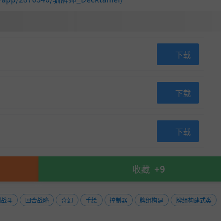
下载
下载
下载
收藏
+9
利用，将它们的能力转移到其他生物身上，创造出独特且强力
制战斗
回合战略
奇幻
手绘
控制器
牌组构建
牌组构建式类