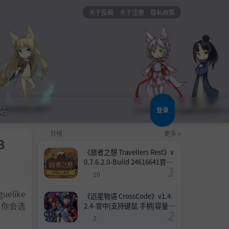
关于投稿
关于注册
隐私政策
站
登录
日榜
更多 »
B
《旅者之憩 Travellers Rest》v
0.7.6.2.0-Build 24616641官中
免安装-简中|支持键鼠.手柄|容
10
量2.8GB
like
《远星物语 CrossCode》v1.4.
。你会选
2.4-官中|支持键鼠.手柄|容量9
83MB
2