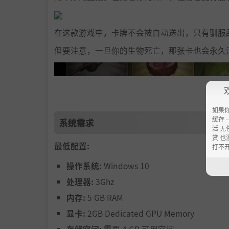
在这款游戏中，卡牌不会被自动送出，只有驯服
但要注意，一旦你的生物死亡，那张卡也会永久
如果
缓存 --
系统需求
活 无
赏 也
最低配置:
打不
操作系统:
Windows 10
处理器:
3Ghz
内存:
5 GB RAM
显卡:
2GB Dedicated GPU Memory