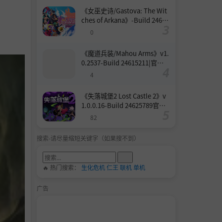
《女巫史诗/Gastova: The Wit
ches of Arkana》-Build 24633
987官中免安装-简中|支持键鼠.
0
手柄|容量3.9GB
《魔道兵装/Mahou Arms》v1.
0.2537-Build 24615211|官方
原版英文|支持键鼠.手柄|容量1
4
3.6GB
《失落城堡2 Lost Castle 2》v
1.0.0.16-Build 24625789官中
免安装-简中|容量1.6GB
82
搜索-请尽量缩短关键字（如果搜不到）
🔥 热门搜索：
生化危机
仁王
联机
单机
广告