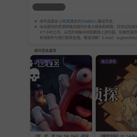
本作品是由
小叽资源
会员
Chobits
's 搬运作品.
本站提供的资源转载自国内外各大媒体和网络，仅供试玩体
4个小时之内，从您的电脑中彻底删除上述内容。如果您喜
权请邮件与我们联系处理。敬请谅解！E-mail：acgbns666
或许您会喜欢
独立游戏
独立游戏
《挖，挖，死 Dig, Dig, Die》-官中
《模型侦探》V1.2.4-Buil