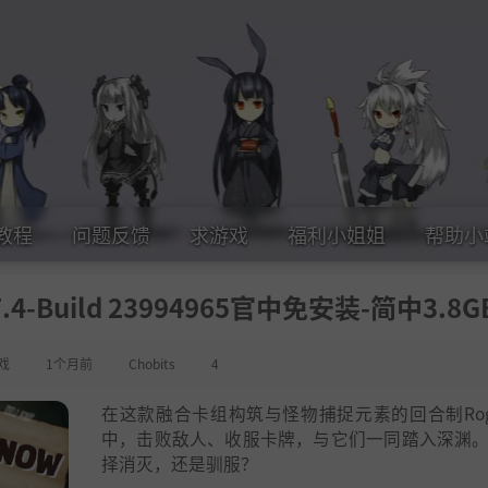
教程
问题反馈
求游戏
福利小姐姐
帮助小
.4-Build 23994965官中免安装-简中3.8G
戏
1个月前
Chobits
4
在这款融合卡组构筑与怪物捕捉元素的回合制Rogue
中，击败敌人、收服卡牌，与它们一同踏入深渊
择消灭，还是驯服？