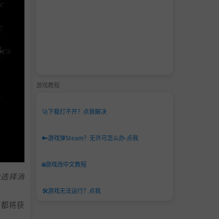
游戏教程
🚀
下载打不开？点我解决
🔑
游戏弹Steam？无许可怎么办-点我
🌐
游戏改中文教程
会选择消
🛠️
游戏无法运行？点我
，都将获