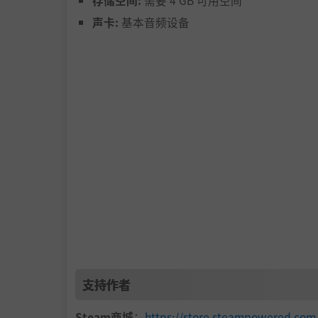
存储空间:
需要 4 GB 可用空间
声卡:
基本音频设备
每回合，你的每张卡牌都能使用一次技能。在这
但局势真的会如你预想的发展吗？
支持作者
Steam商城
：
https://store.steampowered.c