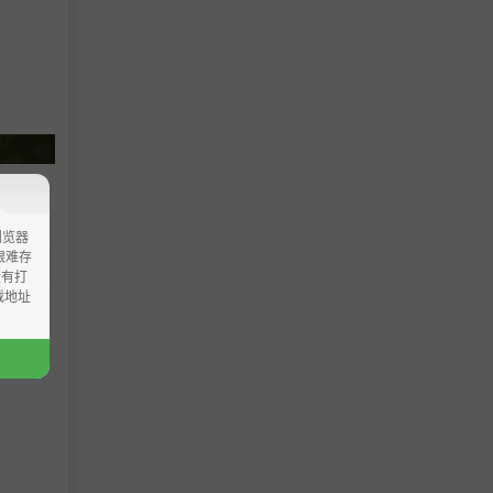
浏览器
ao艰难存
没有打
载地址