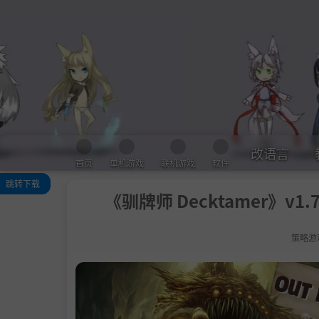
改语言
首页
单机游戏
联机游戏
软件
跳转下载
《驯牌师 Decktamer》v1.7
关于此游戏
策略游
系统需求
支持作者
学习