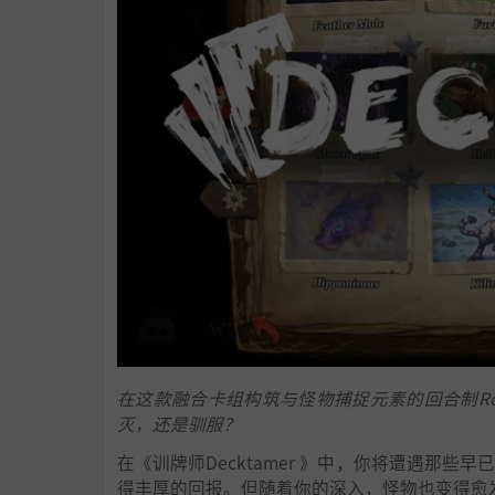
在这款融合卡组构筑与怪物捕捉元素的回合制Ro
灭，还是驯服？
在《训牌师Decktamer 》中，你将遭遇那
得丰厚的回报。但随着你的深入，怪物也变得愈