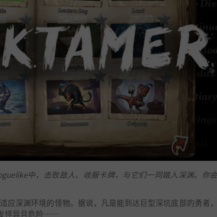
guelike中，击败敌人、收服卡牌，与它们一同踏入深渊。你
些早已适应深渊环境的怪物。据说，凡是能到达巨型深坑底部的勇者
发怪异且危险……