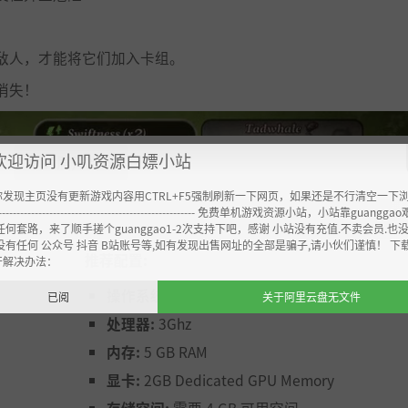
敌人，才能将它们加入卡组。
消失！
欢迎访问 小叽资源白嫖小站
展开阅读
▼▼
你发现主页没有更新游戏内容用CTRL+F5强制刷新一下网页，如果还是不行清空一下
----------------------------------------------------- 免费单机游戏资源小站，小站靠guangg
任何套路，来了顺手搓个guanggao1-2次支持下吧，感谢 小站没有充值.不卖会员.也
没有任何 公众号 抖音 B站账号等,如有发现出售网址的全部是骗子,请小伙们谨慎！ 下
推荐配置:
开解决办法：
操作系统:
Windows 10
已阅
关于阿里云盘无文件
处理器:
3Ghz
内存:
5 GB RAM
显卡:
2GB Dedicated GPU Memory