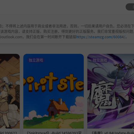
验；不得将上述内容用于商业或者非法用途，否则，一切后果请用户自负。您必须在下
欢该游戏内容，请支持正版，购买注册，得到更好的正版服务。我们非常重视版权问题
@outlook.com，我们会在第一时间断开下载链接
https://steamzg.com/60084/
。
独立游戏
独立游戏
d 200622
《Spiritstead》-Build 24596393官
《奉魔》v0.84Update-Buil