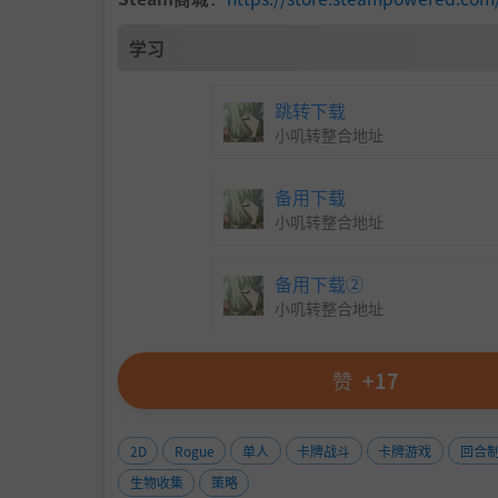
学习
跳转下载
小叽转整合地址
备用下载
小叽转整合地址
备用下载②
小叽转整合地址
赞
+17
深渊中充满了拥有异常能力的变异怪物。善加
2D
Rogue
单人
卡牌战斗
卡牌游戏
回合
合！
生物收集
策略