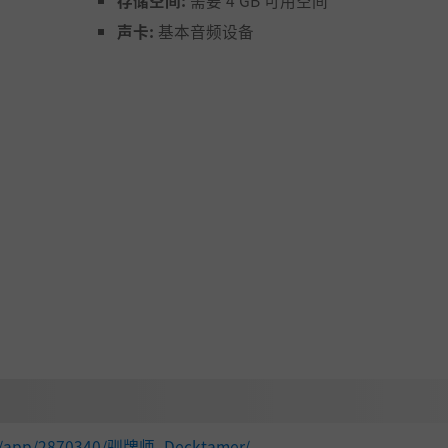
存储空间:
需要 4 GB 可用空间
声卡:
基本音频设备
个回合制战斗系统中，找出最佳解法赢得胜利！
om/app/2870340/驯牌师_Decktamer/