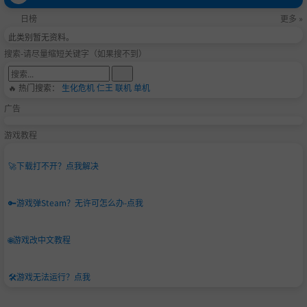
日榜
更多 »
此类别暂无资料。
搜索-请尽量缩短关键字（如果搜不到）
🔥 热门搜索：
生化危机
仁王
联机
单机
广告
游戏教程
🚀
下载打不开？点我解决
🔑
游戏弹Steam？无许可怎么办-点我
🌐
游戏改中文教程
🛠️
游戏无法运行？点我