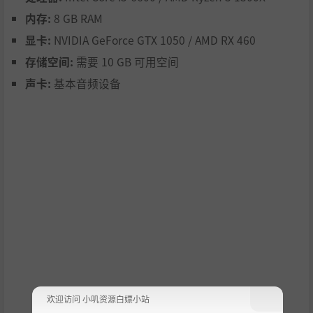
内存:
8 GB RAM
显卡:
NVIDIA GeForce GTX 1050 / AMD RX 460
存储空间:
需要 10 GB 可用空间
声卡:
基本音频设备
在无缝大地图上自由探索不同文明，体验各地风土人情。世
界中的NPC会根据信息自主行动，每个角色都在规划自己的
命运，世界也在悄然变迁。
欢迎访问 小叽资源白嫖小站