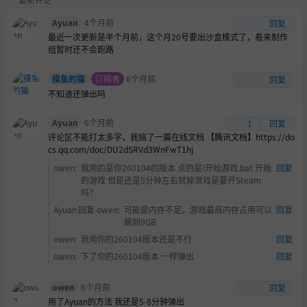
Ayuan
4个月前
回复
最近一次更新是半个月前，这个月20号要出沙盒模式了，看来制作
组暂时还不会跑路
摸鱼的猫
订阅者
6个月前
回复
不知道还弹出吗
Ayuan
6个月前
1
回复
评论区不能打太多字，我搞了一篇在线文档 【腾讯文档】https://do
cs.qq.com/doc/DU2dSRVd3WnFwT1hj
owen
:
我用的是你260104的版本 点的是!开始游戏.bat 开始
回复
的游戏 但是还是5分钟左右就掉游戏是要开Steam
吗？
Ayuan
回复
owen
:
可能是内存不足，游戏最高内存占用可以
回复
飙到9GB
owen
:
我用你的260104版本还是不行
回复
owen
:
下了你的260104版本 一样弹出
回复
owen
6个月前
回复
用了Ayuan的方法 我还是5-8分钟弹出