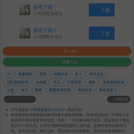
立即加入，开启你的史诗冒险之旅！
备用下载
下载
小叽转整合地址
备用下载②
下载
小叽转整合地址
赞
+10
收藏
+13
2D
像素图形
冒险
剧情丰富
单人
即时战术
团队角色扮演
大战略
奇幻
开放世界
战争
战术角色扮演
沙盒
独立
策略
策略角色扮演
角色扮演
角色自定义
问题反馈
本作品是由
小叽资源
会员
Chobits
's 搬运作品.
本站提供的资源转载自国内外各大媒体和网络，仅供试玩体验；不得将上述
内容用于商业或者非法用途，否则，一切后果请用户自负。您必须在下载后
的24个小时之内，从您的电脑中彻底删除上述内容。如果您喜欢该游戏内
容，请支持正版，购买注册，得到更好的正版服务。我们非常重视版权问