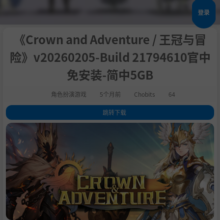
登录
《Crown and Adventure / 王冠与冒
险》v20260205-Build 21794610官中
免安装-简中5GB
角色扮演游戏
5个月前
Chobits
64
跳转下载
1
.
关于此游戏
2
.
立即加入，开启你的史诗冒险之旅！
3
.
系统需求
4
.
支持作者
5
.
学习