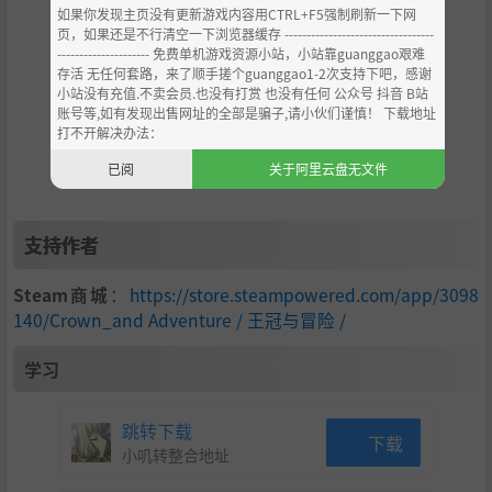
如果你发现主页没有更新游戏内容用CTRL+F5强制刷新一下网
页，如果还是不行清空一下浏览器缓存 ----------------------------------
--------------------- 免费单机游戏资源小站，小站靠guanggao艰难
存活 无任何套路，来了顺手搓个guanggao1-2次支持下吧，感谢
小站没有充值.不卖会员.也没有打赏 也没有任何 公众号 抖音 B站
账号等,如有发现出售网址的全部是骗子,请小伙们谨慎！ 下载地址
从一方领主起步，建设城池发展生产，委任能臣治理地方。
打不开解决办法：
逐步壮大后，管理军团与城市、颁布政令提升科技、征战天
已阅
关于阿里云盘无文件
下，面对灭世危机，开创属于你的传奇霸业。
支持作者
Steam商城
：
https://store.steampowered.com/app/3098
140/Crown_and Adventure / 王冠与冒险 /
学习
跳转下载
下载
小叽转整合地址