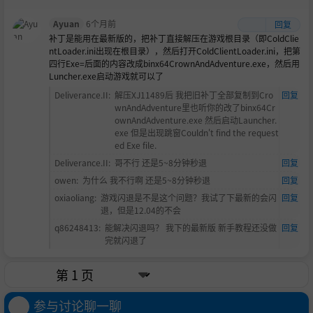
Ayuan
6个月前
回复
补丁是能用在最新版的，把补丁直接解压在游戏根目录（即ColdClie
ntLoader.ini出现在根目录），然后打开ColdClientLoader.ini，把第
四行Exe=后面的内容改成binx64CrownAndAdventure.exe，然后用
Luncher.exe启动游戏就可以了
Deliverance.II
:
解压XJ11489后 我把旧补丁全部复制到Cro
回复
wnAndAdventure里也听你的改了binx64Cr
ownAndAdventure.exe 然后启动Launcher.
exe 但是出现跳窗Couldn't find the request
ed Exe file.
Deliverance.II
:
哥不行 还是5~8分钟秒退
回复
owen
:
为什么 我不行啊 还是5~8分钟秒退
回复
oxiaoliang
:
游戏闪退是不是这个问题？我试了下最新的会闪
回复
退，但是12.04的不会
q86248413
:
能解决闪退吗？ 我下的最新版 新手教程还没做
回复
完就闪退了
参与讨论聊一聊