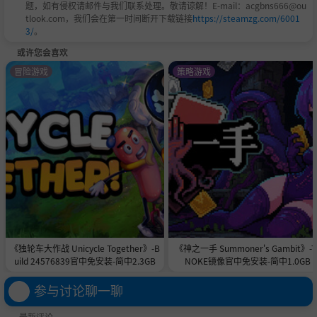
题，如有侵权请邮件与我们联系处理。敬请谅解！E-mail：acgbns666@ou
tlook.com，我们会在第一时间断开下载链接
https://steamzg.com/6001
3/
。
或许您会喜欢
冒险游戏
策略游戏
《独轮车大作战 Unicycle Together》-B
《神之一手 Summoner's Gambit》-T
uild 24576839官中免安装-简中2.3GB
NOKE镜像官中免安装-简中1.0GB
参与讨论聊一聊
最新评论