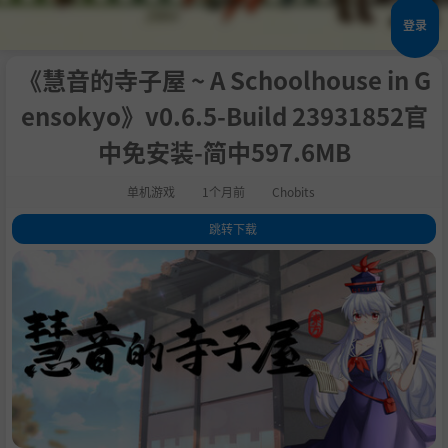
登录
《慧音的寺子屋 ~ A Schoolhouse in G
ensokyo》v0.6.5-Build 23931852官
中免安装-简中597.6MB
单机游戏
1个月前
Chobits
跳转下载
1
.
关于此游戏
2
.
悉心教导，策略排课
3
.
幻想乡的沉浸体验
4
.
扩大影响，解锁未来
5
.
升级强化，规划路线
6
.
游戏特色
7
.
系统需求
8
.
支持作者