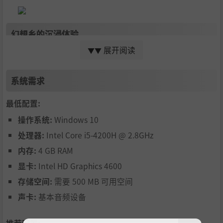
幻想乡的沉浸体验
展开阅读
▼▼
经营寺子屋并非孤军奋战。广阔的幻想乡生活着众多你所熟
悉的
东方Project人物
：
系统需求
建立羁绊：
与她们交流互动，了解她们的故事与烦恼，
通过 对话、
送礼
或完成委托提升
好感度
。深厚的友谊不
最低配置:
仅温暖人心，更可能在关键时刻为你提供帮助。
操作系统:
Windows 10
互通有无：
寺子屋所需的各种教学工具、生活用品乃至
处理器:
Intel Core i5-4200H @ 2.8GHz
升级所需的关键物品，都需要通过与这些
幻想乡的居民
内存:
4 GB RAM
进行交易购买获得。维系好关系，或许能发现独特的商品
显卡:
Intel HD Graphics 4600
渠道。
存储空间:
需要 500 MB 可用空间
声卡:
基本音频设备
感受社区脉动：
你的经营活动将切实影响人间之里乃至
整个幻想乡的氛围，见证知识传播带来的点滴变化。