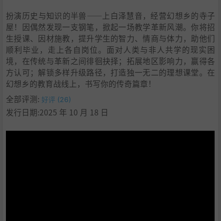
9
.
学习
扮演历史与知识的半兽——上白泽慧音，经营幻想乡的寺子
屋！因偶然发现一支钢笔，掀起一场教学革新风潮。你将招
生授课、因材施教，提升学生的智力、情商与体力，助他们
顺利毕业，走上各自岗位。面对人类与非人共学的现实困
境，在传统与革新之间徘徊抉择；拓展地区影响力，赢得各
方认可；解锁多样升级路径，打造独一无二的理想课堂。在
幻想乡的教育战线上，书写你的传奇篇章！
全部评测:
好评 (26)
发行日期:2025 年 10 月 18 日