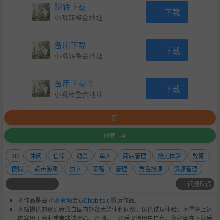
跳转下载
核心的
回合制周课表
安排玩法，融合策略性的
Combo
下载
小叽转整合地址
机制
、特殊课程与道具使用。
丰富的学生培养与毕业输送系统，感受教书育人的成就与
备用下载
下载
小叽转整合地址
挑战。
通过与居民互动实现的
购物系统
，以及充满人情味的社
备用下载②
下载
交体验。
小叽转整合地址
地区影响力系统，通过教学成果解锁
新功能、高质量学
赞
生、特殊招聘简章及新故事
。
收藏
+4
独特的
升级树
系统，其项目带有
中立、革新、传统
的不
2D
休闲
信仰
动漫
单人
商店管理
抢先体验
教育
同倾向，让玩家塑造寺子屋的发展方向。
模拟
点击游戏
独立
策略
管理
角色扮演
资源管理
慧音老师，幻想乡的未来蓝图正待你描绘！准备好迎接挑
问题反馈
战，在传统与革新之间开辟道路，将你的寺子屋打造成独一
无二的教育殿堂了吗？
本作品是由
小叽资源
会员
Chobits
's 搬运作品.
本站提供的资源转载自国内外各大媒体和网络，仅供试玩体验；不得将上述
内容用于商业或者非法用途，否则，一切后果请用户自负。您必须在下载后