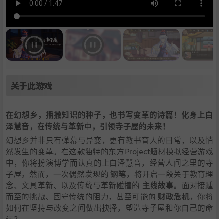
关于此游戏
在幻想乡，播撒知识的种子，也书写变革的诗篇！化身上白
泽慧音，在传统与革新中，引领寺子屋的未来！
幻想乡并非只有弹幕与异变，更有教书育人的日常，以及悄
然发生的变革。在这款独特的东方Project题材模拟经营游戏
中，你将扮演博学而认真的上白泽慧音，经营人间之里的寺
子屋。然而，一次偶然发现的
钢笔
，将开启一段关于教育理
念、文具革新、以及传统与革新碰撞的
主线故事
。面对接踵
而至的挑战、固守传统的阻力，甚至可能的
财政危机
，你将
如何在坚持与改变之间做出抉择，塑造寺子屋和你自己的命
运？