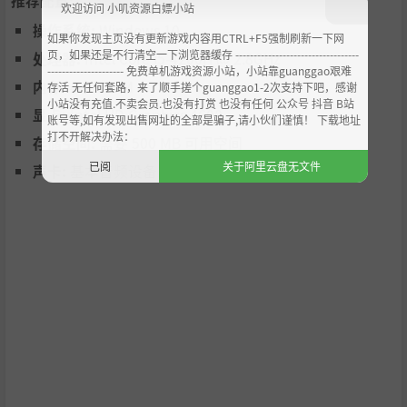
推荐配置:
欢迎访问 小叽资源白嫖小站
扩大影响，解锁未来
操作系统:
Windows 10
如果你发现主页没有更新游戏内容用CTRL+F5强制刷新一下网
页，如果还是不行清空一下浏览器缓存 ----------------------------------
处理器:
Intel Core i5-4200H @ 2.8GHz
你的教学成果与声望将直接转化为寺子屋在各个地区的
影响
--------------------- 免费单机游戏资源小站，小站靠guanggao艰难
内存:
4 GB RAM
存活 无任何套路，来了顺手搓个guanggao1-2次支持下吧，感谢
力
：
小站没有充值.不卖会员.也没有打赏 也没有任何 公众号 抖音 B站
显卡:
Intel HD Graphics 4600
赢得声望：
优秀的教学评价是提升影响力的关键。影响
账号等,如有发现出售网址的全部是骗子,请小伙们谨慎！ 下载地址
打不开解决办法：
存储空间:
需要 500 MB 可用空间
力是荣誉，更是发展的基石。
已阅
关于阿里云盘无文件
声卡:
基本音频设备
解锁丰厚回报：
随着特定区域影响力的提高，你将能解
锁全新的
特殊功能
，吸引到
更高资质的学生
，获得稀有
的
招聘简章
，甚至
开启与教学改革相关的新故事篇章
。
升级强化，规划路线
寺子屋的发展并非一成不变。通过投入资源研究
升级树
，你
可以强化寺子屋的各项能力，并决定它的发展哲学：