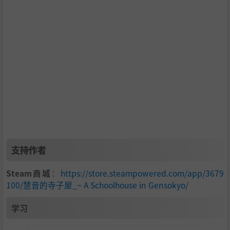
强化根基：
解锁能提升教学效率、增加招生名额、优化
经营成本等诸多升级项目。
选择倾向：
升级树包含了
中立
、
革新
与
传统
三种不同
倾向的升级项目。你对这些项目的投入与侧重，将共同塑
造寺子屋的发展方向：是倾向于拥抱新潮理念，坚守传统
方式，还是走出一条兼容并包的独特道路。这不仅影响游
戏策略，也关乎故事结局的走向。
游戏特色
支持作者
扮演上白泽慧音，体验教师模拟经营，并经历一段关于变
Steam商城
：
https://store.steampowered.com/app/3679
100/慧音的寺子屋_~ A Schoolhouse in Gensokyo/
革与抉择的
主线故事
。
经典东方Project世界观，与众多熟悉的
幻想乡居民
深入
学习
互动，关系发展可能影响剧情。