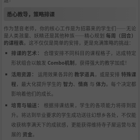
悉心教导，策略排课
作为慧音老师，你的核心工作是为招募来的学生们——无论
是人类孩童、妖精还是其他种族——精心规划
每周（回合）
的课程表
。这不仅仅是简单的安排，更是充满策略的挑战：
排课的艺术：
合理安排不同科目的课程格子，达成特定
形状组合以触发
Combo机制
，获得强大的教学加成！
活用资源：
运用效果各异的
教学道具
，或是安排
特殊课
程
，最大化提升学生的
智力
、
情商
与
体力
。每个决定都
影响着他们的成长。
培育与输送：
根据排课结果，学生的各项能力将得到提
升。将达到毕业要求的学生成功送往幻想乡各处，不仅能
收获桃李满天下的成就感，更能获得维持寺子屋运营与发
展的
资金
。