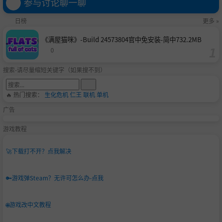
参与讨论聊一聊
日榜
更多 »
《满屋猫咪》-Build 24573804官中免安装-简中732.2MB
0
搜索-请尽量缩短关键字（如果搜不到）
🔥 热门搜索：
生化危机
仁王
联机
单机
广告
游戏教程
🚀
下载打不开？点我解决
🔑
游戏弹Steam？无许可怎么办-点我
🌐
游戏改中文教程