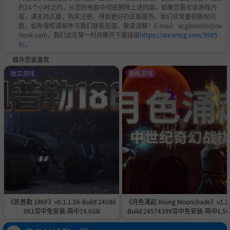
的24个小时之内，从您的电脑中彻底删除上述内容。如果您喜欢该游戏内
容，请支持正版，购买注册，得到更好的正版服务。我们非常重视版权问
题，如有侵权请邮件与我们联系处理。敬请谅解！E-mail：acgbns666@ou
tlook.com，我们会在第一时间断开下载链接
https://steamzg.com/5985
9/
。
或许您会喜欢
独立游戏
策略游戏
《凯普勒 186F》v0.1.1.56-Build 24586
《月色涌起 Rising Moonshade》v1.2.
061官中免安装-简中19.6GB
-Build 24574309官中免安装-简中1.5