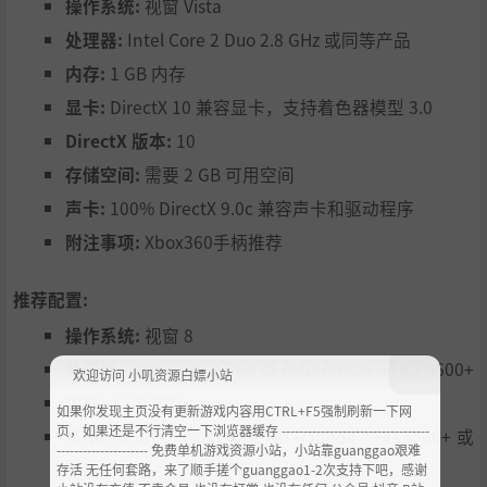
操作系统:
视窗 Vista
处理器:
Intel Core 2 Duo 2.8 GHz 或同等产品
内存:
1 GB 内存
显卡:
DirectX 10 兼容显卡，支持着色器模型 3.0
DirectX 版本:
10
存储空间:
需要 2 GB 可用空间
声卡:
100% DirectX 9.0c 兼容声卡和驱动程序
附注事项:
Xbox360手柄推荐
推荐配置:
操作系统:
视窗 8
处理器:
Intel Core 2 Duo 或 AMD Athlon 64 X2 5600+
欢迎访问 小叽资源白嫖小站
内存:
2 GB 内存
如果你发现主页没有更新游戏内容用CTRL+F5强制刷新一下网
页，如果还是不行清空一下浏览器缓存 ----------------------------------
显卡:
NVIDIA® 9600GT 或 ATI Radeon™ HD 5000+ 或
--------------------- 免费单机游戏资源小站，小站靠guanggao艰难
更高
存活 无任何套路，来了顺手搓个guanggao1-2次支持下吧，感谢