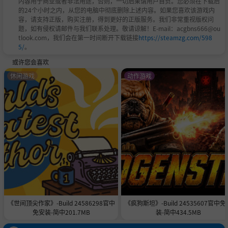
内容用于商业或者非法用途，否则，一切后果请用户自负。您必须在下载后
的24个小时之内，从您的电脑中彻底删除上述内容。如果您喜欢该游戏内
容，请支持正版，购买注册，得到更好的正版服务。我们非常重视版权问
题，如有侵权请邮件与我们联系处理。敬请谅解！E-mail：acgbns666@ou
tlook.com，我们会在第一时间断开下载链接
https://steamzg.com/598
5/
。
或许您会喜欢
休闲游戏
动作游戏
《世间顶尖作家》-Build 24586298官中
《疯狗斯坦》-Build 24535607官中免
免安装-简中201.7MB
装-简中434.5MB