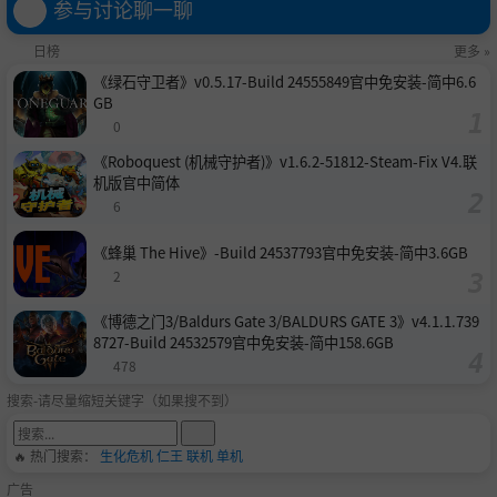
参与讨论聊一聊
日榜
更多 »
《绿石守卫者》v0.5.17-Build 24555849官中免安装-简中6.6
GB
0
《Roboquest (机械守护者)》v1.6.2-51812-Steam-Fix V4.联
机版官中简体
6
《蜂巢 The Hive》-Build 24537793官中免安装-简中3.6GB
2
《博德之门3/Baldurs Gate 3/BALDURS GATE 3》v4.1.1.739
8727-Build 24532579官中免安装-简中158.6GB
478
搜索-请尽量缩短关键字（如果搜不到）
🔥 热门搜索：
生化危机
仁王
联机
单机
广告