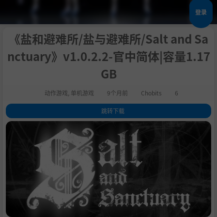
登录
《盐和避难所/盐与避难所/Salt and Sa
nctuary》v1.0.2.2-官中简体|容量1.17
GB
动作游戏
,
单机游戏
9个月前
Chobits
6
跳转下载
1
.
评测
2
.
关于这款游戏
3
.
系统需求
4
.
支持作者
5
.
设置中文
6
.
学习版下载