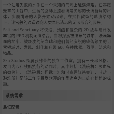
一个注定失败的水手在一个未知的岛屿上遭遇海难。在雾霭
笼罩的山谷中，生锈的胳膊上挂着满是笑容的长满苔藓的尸
体，步履蹒跚的人影开始动起来。在摇摇欲坠的盐渍结构
下，迷宫般的通道通向人类早已遗忘的无法形容的邪恶。
Salt and Sanctuary 将快速、残酷和复杂的 2D 战斗与开发
丰富的 RPG 机制无缝结合。当您探索被遗忘的城市、浸满鲜
血的地牢、被亵渎的纪念碑和他们曾经庆祝的堕落领主的诅
咒领域时，发现、制作和升级 600 多种武器、盔甲、法术和
物品。
Ska Studios 是屡获殊荣的独立工作室，拥有一长串风格、
发自内心和残酷执行的动作片，其中包括《洗碗机：吸血鬼
的微笑》、《洗碗机：死武士》和《查理谋杀案》，《盐与
避难所》是该工作室最受欢迎的作品迄今为止雄心勃勃的标
题。
系统需求
最低配置: