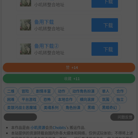
下载
小叽转整合地址
备用下载
下载
小叽转整合地址
备用下载②
下载
小叽转整合地址
赞
+14
收藏
+11
二维
冒险
剧情丰富
动作
动作角色扮演
单人
合作
困难
平台游戏
恐怖
本地合作
横向滚屏
氛围
独立
类银河战士恶魔城
类魂系列
角色扮演
黑暗
黑暗奇幻
问题反馈
本作品是由
小叽资源
会员
Chobits
's 搬运作品.
本站提供的资源转载自国内外各大媒体和网络，仅供试玩体验；不得将上述