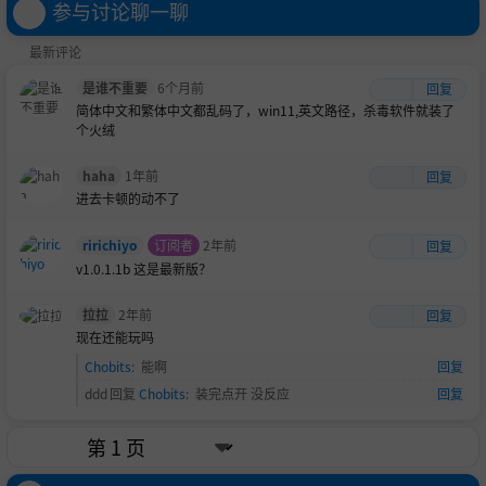
参与讨论聊一聊
最新评论
是谁不重要
6个月前
回复
简体中文和繁体中文都乱码了，win11,英文路径，杀毒软件就装了
个火绒
haha
1年前
回复
进去卡顿的动不了
ririchiyo
订阅者
2年前
回复
v1.0.1.1b 这是最新版？
拉拉
2年前
回复
现在还能玩吗
Chobits
:
能啊
回复
ddd
回复
Chobits
:
装完点开 没反应
回复