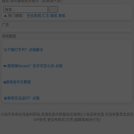
搜索-请尽量缩短关键字（如果搜不到）
🔥 热门搜索：
生化危机
仁王
联机
单机
广告
游戏教程
🚀
下载打不开？点我解决
🔑
游戏弹Steam？无许可怎么办-点我
🌐
游戏改中文教程
🛠️
游戏无法运行？点我
小站为非商业性盈利网站,资源信息均转载自互联网|[小站没有充值.也没有售卖会员及
VIP账号.更没有购买,打赏,捐赠等相关行为]