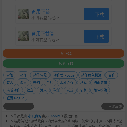
备用下载
下载
小叽转整合地址
备用下载②
下载
小叽转整合地址
赞
+11
收藏
+17
冒险
动作
动作冒险
动作类 Rogue
动作角色扮演
合作
复古
多人
奇幻
手绘
本地合作
格斗
横向滚屏
清版动作
独立
矮人
砍杀
老式
街机
角色扮演
轻度 Rogue
问题反馈
本作品是由
小叽资源
会员
Chobits
's 搬运作品.
本站提供的资源转载自国内外各大媒体和网络，仅供试玩体验；不得将上述
内容用于商业或者非法用途，否则，一切后果请用户自负。您必须在下载后