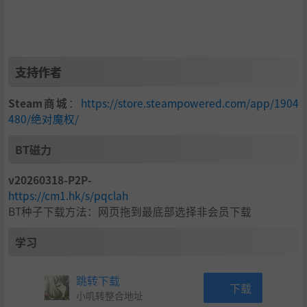
支持作者
Steam商城
：
https://store.steampowered.com/app/1904
480/绝对魔权/
BT磁力
v20260318-P2P-
https://cm1.hk/s/pqclah
BT种子下载方法：网页拖到最底部选择非会员下载
《绝对魔权》将Dotemu和Guard Crush在清版动作游戏玩法
学习
方面的驾驭力与Supamonks顶尖的美术和动画制作能力合二
为一。游戏不仅打斗节奏畅快，而且可重玩性强，挑战性十
足，玩家可以尽情探索多条路径，面对难以预料的遭遇战，
跳转下载
下载
不断刷新游戏体验。
小叽转整合地址