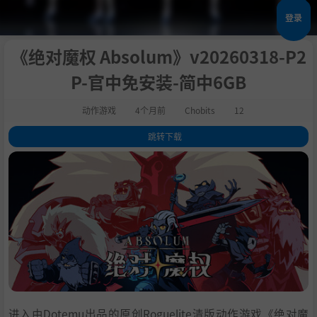
登录
《绝对魔权 Absolum》v20260318-P2
P-官中免安装-简中6GB
动作游戏
4个月前
Chobits
12
跳转下载
1
.
评测
2
.
关于此游戏
3
.
4
.
5
.
6
.
7
.
8
.
9
.
进入由Dotemu出品的原创Roguelite清版动作游戏《绝对魔
10
.