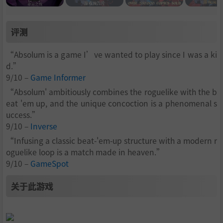
评测
“Absolum is a game I’ve wanted to play since I was a ki
d.”
9/10 –
Game Informer
“Absolum' ambitiously combines the roguelike with the b
eat 'em up, and the unique concoction is a phenomenal s
uccess.”
9/10 –
Inverse
“Infusing a classic beat-'em-up structure with a modern r
oguelike loop is a match made in heaven.”
9/10 –
GameSpot
关于此游戏