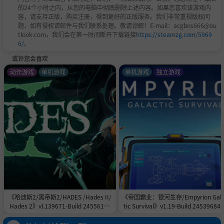
的24个小时之内，从您的电脑中彻底删除上述内容。如果您喜欢该游戏内
组合运用明快的连锁技和法术，使出原始而足具策略性的招
容，请支持正版，购买注册，得到更好的正版服务。我们非常重视版权问
式，击倒阿兹拉麾下的精锐守卫。利用魔法反击和稀有道具
题，如有侵权请邮件与我们联系处理。敬请谅解！E-mail：acgbns666@ou
逆转局势，享受这套既考验技巧又讲究时机的战斗系统，每
tlook.com，我们会在第一时间断开下载链接
https://steamzg.com/5969
6/
。
一次挑战都促使你制定新的战略，在敌阵中大杀四方。
或许您会喜欢
动作游戏
单机游戏
单机游戏
独立游戏
《哈迪斯2/黑帝斯2/HADES /Hades II/
《帝国霸业：银河生存/Empyrion Gala
Hades 2》vl.139671-Build 24556151
tic Survival》v1.19-Build 24539684
官中免安装-简中|容量11.0GB
中免安装-简中|支持键鼠.手柄|容量17.
GB