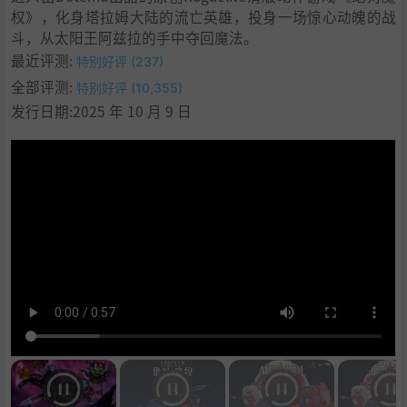
权》，化身塔拉姆大陆的流亡英雄，投身一场惊心动魄的战
11
.
斗，从太阳王阿兹拉的手中夺回魔法。
12
.
最近评测:
特别好评 (237)
13
.
系统需求
全部评测:
特别好评 (10,355)
14
.
支持作者
发行日期:2025 年 10 月 9 日
15
.
BT磁力
16
.
学习