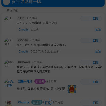
参与讨论聊一聊
最新评论
1111
4个月前
回复
玩不了 。应用程序打开是个文档
Chobits
:
已更新
回复
你将化身孤胆英雄，揭竿而起，反抗阿兹拉的暴政，也可以
在本地和在线联机模式中与朋友并肩作战。融合元素力量，
vs5684
9个月前
回复
同步施展攻击，就能化作令人咂舌的连锁技！
打不开哎！！打开应用程序变成文本了。
塔拉姆的世界堪称是一张错综复杂的挂毯，上面布满秘辛、
Chobits
:
2026年3月21日已更新
回复
故事和背叛。从格兰德里鎏金矿脉到贾罗巴苍翠森林，这场
奇幻历险中，您踏过的每一步都有Gareth Coker （代表作
GGBond
9个月前
回复
《奥日与黑暗森林》、《光环：无限》、《波斯王子》）、
我承认一开始轻视了这款游戏的画风，内容精良，游玩性很高，非常
北村友香（代表作《黑暗之魂》、《艾尔登法环》）和Mick
有史诗感的中世纪魔法世界
Gordon （代表作《毁灭战士：永恒》、《原子之心》）等
知名作曲家气势如虹的瑰丽配乐与您相伴！
我是一阵风
订阅者
9个月前
回复
安装完，发现资源是错的，是小小梦魇3
Chobits
管理员
作者
9个月前
回复