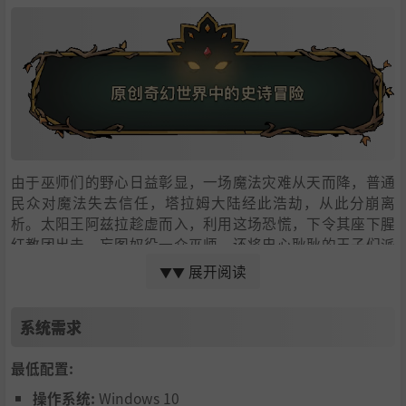
由于巫师们的野心日益彰显，一场魔法灾难从天而降，普通
民众对魔法失去信任，塔拉姆大陆经此浩劫，从此分崩离
析。太阳王阿兹拉趁虚而入，利用这场恐慌，下令其座下腥
红教团出击，妄图奴役一众巫师，还将忠心耿耿的王子们派
往征服后的领土实施统治。
展开阅读
▼▼
眼看阿兹拉的大军占据的领地越来越多，高阶女巫乌查维挺
身而出，率领一小股叛军自阴影之中举起大旗，施展禁制魔
系统需求
法，挑战太阳王的专政，公然反抗他的绝对魔权。
最低配置:
操作系统:
Windows 10