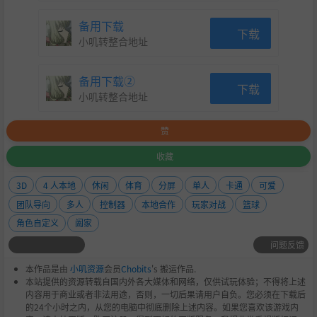
备用下载
下载
小叽转整合地址
备用下载②
下载
小叽转整合地址
赞
收藏
3D
4 人本地
休闲
体育
分屏
单人
卡通
可爱
团队导向
多人
控制器
本地合作
玩家对战
篮球
角色自定义
阖家
问题反馈
本作品是由
小叽资源
会员
Chobits
's 搬运作品.
本站提供的资源转载自国内外各大媒体和网络，仅供试玩体验；不得将上述
内容用于商业或者非法用途，否则，一切后果请用户自负。您必须在下载后
的24个小时之内，从您的电脑中彻底删除上述内容。如果您喜欢该游戏内