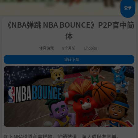
登录
《NBA弹跳 NBA BOUNCE》P2P官中简
体
体育游戏
9个月前
Chobits
跳转下载
1
.
关于此游戏
2
.
系统需求
3
.
支持作者
4
.
学习
加入NBA球隊和吉祥物，解鎖裝備，單人或與友同樂。