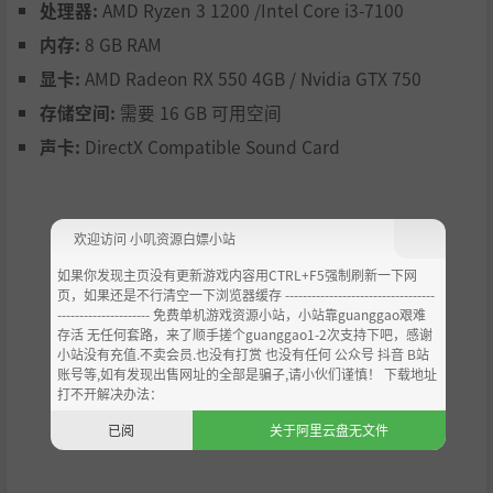
处理器:
AMD Ryzen 3 1200 /Intel Core i3-7100
内存:
8 GB RAM
显卡:
AMD Radeon RX 550 4GB / Nvidia GTX 750
存储空间:
需要 16 GB 可用空间
声卡:
DirectX Compatible Sound Card
欢迎访问 小叽资源白嫖小站
如果你发现主页没有更新游戏内容用CTRL+F5强制刷新一下网
页，如果还是不行清空一下浏览器缓存 ----------------------------------
--------------------- 免费单机游戏资源小站，小站靠guanggao艰难
存活 无任何套路，来了顺手搓个guanggao1-2次支持下吧，感谢
小站没有充值.不卖会员.也没有打赏 也没有任何 公众号 抖音 B站
账号等,如有发现出售网址的全部是骗子,请小伙们谨慎！ 下载地址
打不开解决办法：
已阅
关于阿里云盘无文件