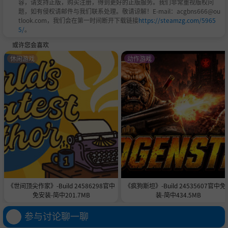
容，请支持正版，购买注册，得到更好的正版服务。我们非常重视版权问
题，如有侵权请邮件与我们联系处理。敬请谅解！E-mail：acgbns666@ou
tlook.com，我们会在第一时间断开下载链接
https://steamzg.com/5965
5/
。
或许您会喜欢
休闲游戏
动作游戏
《世间顶尖作家》-Build 24586298官中
《疯狗斯坦》-Build 24535607官中免
免安装-简中201.7MB
装-简中434.5MB
参与讨论聊一聊