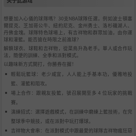
关于此游戏
想要加入心儀的球隊嗎？30支NBA球隊任選，例如波士頓塞
爾提克、芝加哥公牛、紐約尼克、金州勇士、洛杉磯湖人、
丹佛金塊。球隊特色球場上，有吉祥物和群眾加油，由你運
球和灌籃。能否搶在時限之前進球？
解鎖球衣、球鞋和吉祥物，從菜鳥升為老手。單人或合作玩
法，簡便的訓練、全季和派對模式。
以趣味新方式開打，你勝券在握！
輕鬆玩籃球：老少咸宜，人人能上手基本功，優雅地投
籃、灌籃和阻攻。
場上合作：跟親友投籃，號召展開至多 4 位玩家的挑戰
賽。
演練招式：選擇遊戲模式，在訓練中磨練上籃技術，在完
整球季中競技，或在派對中玩打爆球。
吉祥物大會串：在派對模式中跟最愛的球隊吉祥物瘋狂惡