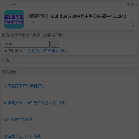
日榜
更多 »
《满屋猫咪》-Build 24573804官中免安装-简中732.2MB
0
搜索-请尽量缩短关键字（如果搜不到）
🔥 热门搜索：
生化危机
仁王
联机
单机
广告
游戏教程
🚀
下载打不开？点我解决
🔑
游戏弹Steam？无许可怎么办-点我
🌐
游戏改中文教程
🛠️
游戏无法运行？点我