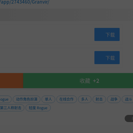
/app/2743460/Granvir/
下载
下载
可有 10 名 Granvir 驾驶员。利用休整区的小队仓库共享
收藏
+2
ogue
动作角色扮演
单人
在线合作
多人
射击
战争
战斗
第三人称射击
轻度 Rogue