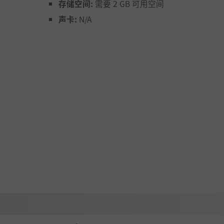
存储空间:
需要 2 GB 可用空间
声卡:
N/A
你的 Granvir。击败敌方王牌驾驶员即可解锁他们的专属部