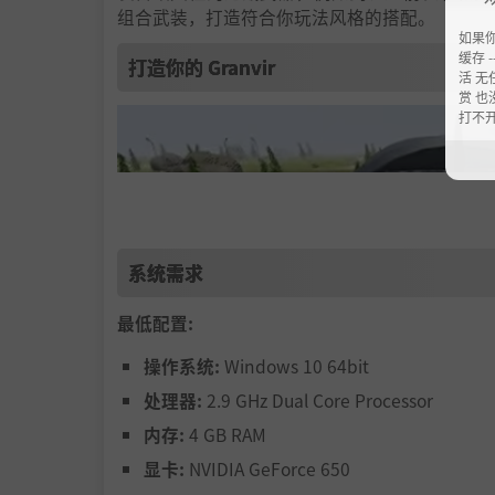
组合武装，打造符合你玩法风格的搭配。
如果
缓存 --
打造你的 Granvir
活 无
赏 也
打不
系统需求
最低配置:
操作系统:
Windows 10 64bit
处理器:
2.9 GHz Dual Core Processor
内存:
4 GB RAM
显卡:
NVIDIA GeForce 650