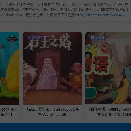
验；不得将上述内容用于商业或者非法用途，否则，一切后果请用户自负。您必须在下
欢该游戏内容，请支持正版，购买注册，得到更好的正版服务。我们非常重视版权问题
@outlook.com，我们会在第一时间断开下载链接
https://steamzg.com/59524/
。
独立游戏
模拟游戏
以及通往各个目标的路线。每个区域都会影响可用的服务和资
和升级，以确保胜利。
Rock》-Bui
《君王之塔》-Build 24596638官中
《维修物语》-Build 24593
-简中148.7
免安装-简中2.0GB
免安装-简中1013.5M