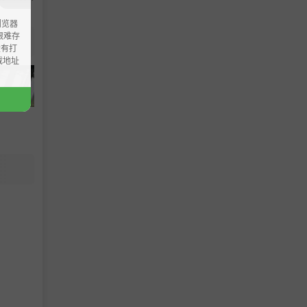
浏览器
ao艰难存
没有打
载地址