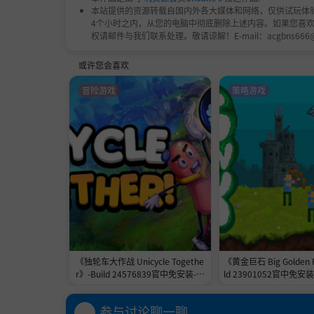
本站提供的资源转载自国内外各大媒体和网络，仅供试玩体
4个小时之内，从您的电脑中彻底删除上述内容。如果您喜
权请邮件与我们联系处理。敬请谅解！E-mail：acgbns666
或许您会喜欢
冒险游戏
策略游戏
没有一场战役是相同的，你需要管理时间、资源
任务之间的空档时间为你的 Granvir 进行改装
《独轮车大作战 Unicycle Togethe
《黄金巨石 Big Golden 
r》-Build 24576839官中免安装-简
ld 23901052官中免安装
中2.3GB
MB
参与讨论聊一聊