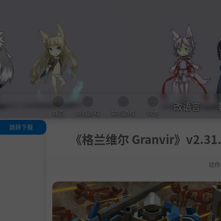
改语言
首页
单机游戏
联机游戏
软件
跳转下载
《格兰维尔 Granvir》v2.31
关于此游戏
.
装备你的武器
动作
打造你的 Gran
.
与好友并肩出
指挥战役