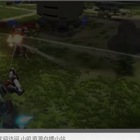
穿锤。操控强大的远程火力，如加农炮、机枪、喷火器和火箭
欢迎访问 小叽资源白嫖小站