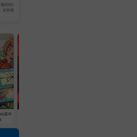
载后的2
，如有侵
模拟游戏
休闲游戏
源。利用
369官中
《铁巢重炮》-Build 24594608官中
《转生成为暴君之神的那件事》-
B
免安装-简中3.6GB
ild 24558228官中免安装-简中1
5MB