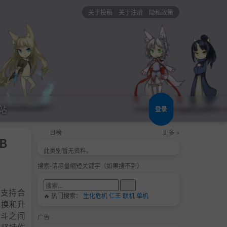
关于投稿
关于注册
隐私政策
站
登录
日榜
更多 »
B
此类别暂无资料。
搜索-请尽量缩短关键字（如果搜不到）
，支持合
🔥 热门搜索：
生化危机
仁王
联机
单机
替换和升
在战斗之间
广告