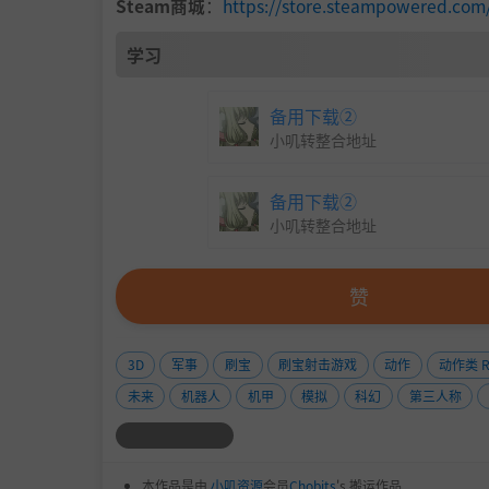
Steam商城
：
https://store.steampowered.com
学习
备用下载②
小叽转整合地址
备用下载②
在单人模式或多人合作模式中完成任意战役，每次最多
小叽转整合地址
源，为你的下一步行动做好规划。
赞
指挥战役
3D
军事
刷宝
刷宝射击游戏
动作
动作类 R
未来
机器人
机甲
模拟
科幻
第三人称
本作品是由
小叽资源
会员
Chobits
's 搬运作品.