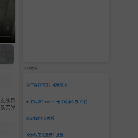
游戏教程
🚀
下载打不开？点我解决
成支线目
🔑
游戏弹Steam？无许可怎么办-点我
来购买弹
🌐
游戏改中文教程
🛠️
游戏无法运行？点我