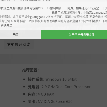
你发现主页没有更新游戏内容用CTRL+F5强制刷新一下网页，如果还是不行清空一下
----------------------------------------------------- 免费单机游戏资源小站，小站靠guangg
任何套路，来了顺手搓个guanggao1-2次支持下吧，感谢 小站没有充值.不卖会员.也
没有任何 公众号 抖音 B站账号等,如有发现出售网址的全部是骗子,请小伙们谨慎！ 下
开解决办法：
已阅
关于阿里云盘无文件
展开阅读
▼▼
推荐配置:
操作系统:
Windows 10 64bit
处理器:
2.9 GHz Dual Core Processor
内存:
4 GB RAM
显卡:
NVIDIA GeForce 650