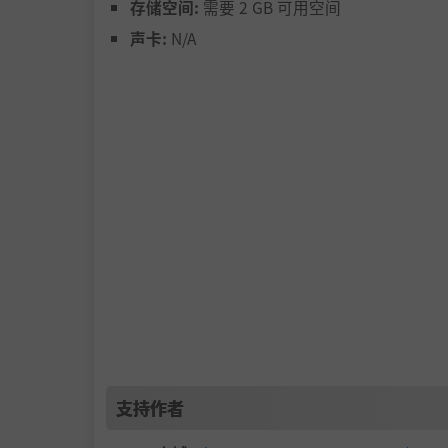
存储空间:
需要 2 GB 可用空间
声卡:
N/A
混合机体躯干、腿部、手臂结构和特殊模块，自定义
与好友并肩出击
支持作者