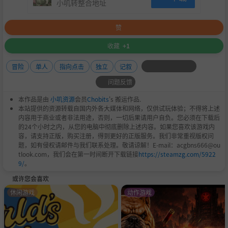
小叽转整合地址
赞
收藏
+1
冒险
单人
指向点击
独立
记叙
问题反馈
本作品是由
小叽资源
会员
Chobits
's 搬运作品.
本站提供的资源转载自国内外各大媒体和网络，仅供试玩体验；不得将上述
内容用于商业或者非法用途，否则，一切后果请用户自负。您必须在下载后
的24个小时之内，从您的电脑中彻底删除上述内容。如果您喜欢该游戏内
容，请支持正版，购买注册，得到更好的正版服务。我们非常重视版权问
题，如有侵权请邮件与我们联系处理。敬请谅解！E-mail：acgbns666@ou
tlook.com，我们会在第一时间断开下载链接
https://steamzg.com/5922
9/
。
或许您会喜欢
休闲游戏
动作游戏