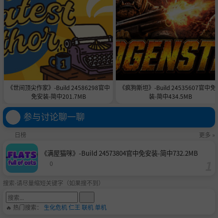
《世间顶尖作家》-Build 24586298官中
《疯狗斯坦》-Build 24535607官中免
免安装-简中201.7MB
装-简中434.5MB
参与讨论聊一聊
日榜
更多 »
《满屋猫咪》-Build 24573804官中免安装-简中732.2MB
0
搜索-请尽量缩短关键字（如果搜不到）
🔥 热门搜索：
生化危机
仁王
联机
单机