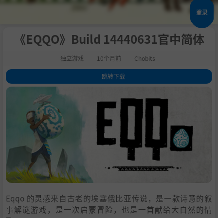
登录
《EQQO》Build 14440631官中简体
独立游戏
10个月前
Chobits
跳转下载
1
.
关于此游戏
2
.
系统需求
3
.
支持作者
4
.
学习
Eqqo 的灵感来自古老的埃塞俄比亚传说，是一款诗意的叙
事解谜游戏，是一次启蒙冒险，也是一首献给大自然的情