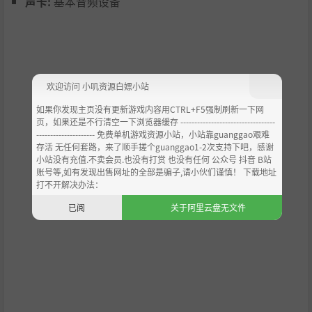
声卡:
基本音频设备
欢迎访问 小叽资源白嫖小站
如果你发现主页没有更新游戏内容用CTRL+F5强制刷新一下网
页，如果还是不行清空一下浏览器缓存 ----------------------------------
--------------------- 免费单机游戏资源小站，小站靠guanggao艰难
存活 无任何套路，来了顺手搓个guanggao1-2次支持下吧，感谢
小站没有充值.不卖会员.也没有打赏 也没有任何 公众号 抖音 B站
账号等,如有发现出售网址的全部是骗子,请小伙们谨慎！ 下载地址
打不开解决办法：
已阅
关于阿里云盘无文件