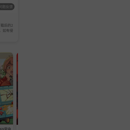
问题反馈
成为行业
载后的2
，如有侵
的汽车帝
模拟游戏
休闲游戏
369官中
《铁巢重炮》-Build 24594608官中
《转生成为暴君之神的那件事》-