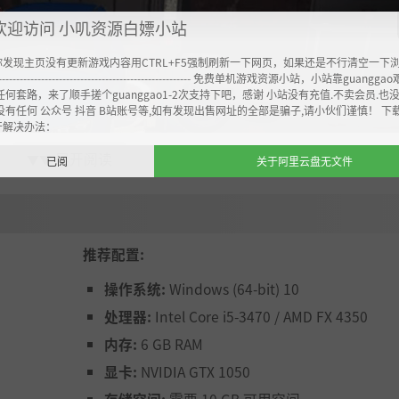
欢迎访问 小叽资源白嫖小站
你发现主页没有更新游戏内容用CTRL+F5强制刷新一下网页，如果还是不行清空一下
----------------------------------------------------- 免费单机游戏资源小站，小站靠guangg
任何套路，来了顺手搓个guanggao1-2次支持下吧，感谢 小站没有充值.不卖会员.也
没有任何 公众号 抖音 B站账号等,如有发现出售网址的全部是骗子,请小伙们谨慎！ 下
开解决办法：
展开阅读
▼▼
已阅
关于阿里云盘无文件
推荐配置:
操作系统:
Windows (64-bit) 10
性能零件和个性化贴膜。提升速度、操控性和外观，满足客户
处理器:
Intel Core i5-3470 / AMD FX 4350
内存:
6 GB RAM
显卡:
NVIDIA GTX 1050