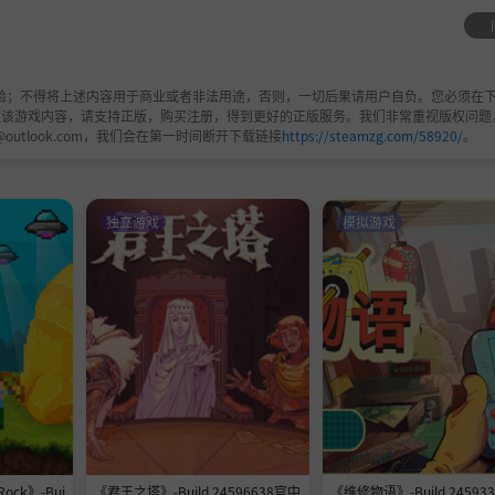
户需求，达成交易，最大化收益。做出关键决策，扩大业务，
验；不得将上述内容用于商业或者非法用途，否则，一切后果请用户自负。您必须在下
欢该游戏内容，请支持正版，购买注册，得到更好的正版服务。我们非常重视版权问题
@outlook.com，我们会在第一时间断开下载链接
https://steamzg.com/58920/
。
交易，或在线订购高端配件。在完全互动的开放世界中建立你
独立游戏
模拟游戏
户满意度！
ar Service Simulator 加入愿望清单！
Rock》-Bui
《君王之塔》-Build 24596638官中
《维修物语》-Build 24593