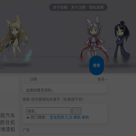
关于投稿
关于注册
隐私政策
站
登录
日榜
更多 »
此类别暂无资料。
搜索-请尽量缩短关键字（如果搜不到）
是一款汽车
🔥 热门搜索：
生化危机
仁王
联机
单机
抓住机
到喷漆和
广告