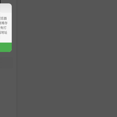
浏览器
ao艰难存
没有打
载地址
需求，建