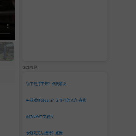
游戏教程
🚀
下载打不开？点我解决
🔑
游戏弹Steam？无许可怎么办-点我
🌐
游戏改中文教程
🛠️
游戏无法运行？点我