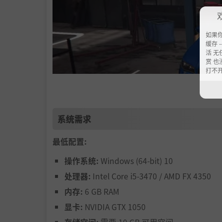
如果
缓存 --
活 无
赏 也
打不
系统需求
最低配置:
改装和升级汽车，提升性能:
操作系统:
Windows (64-bit) 10
使用专业喷漆房打造独特设计。安装车身套件、
处理器:
Intel Core i5-3470 / AMD FX 4350
立良好声誉。
内存:
6 GB RAM
显卡:
NVIDIA GTX 1050