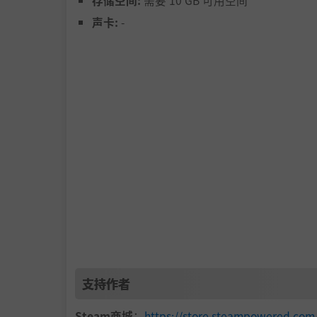
存储空间:
需要 10 GB 可用空间
声卡:
-
经营和扩大你的汽车维修业务:
与客户谈判，制定合理价格，投资更好的设备。
收益，让你的车行蓬勃发展！
支持作者
提供专业洗车服务:
Steam商城
：
https://store.steampowered.com