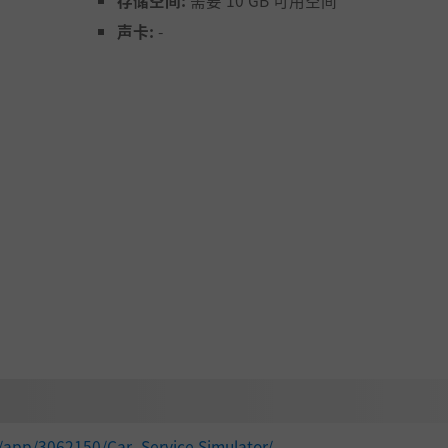
存储空间:
需要 10 GB 可用空间
声卡:
-
买卖和交换零件，最大化利润。良好的管理将吸引更多客户，
/app/3062150/Car_Service Simulator/