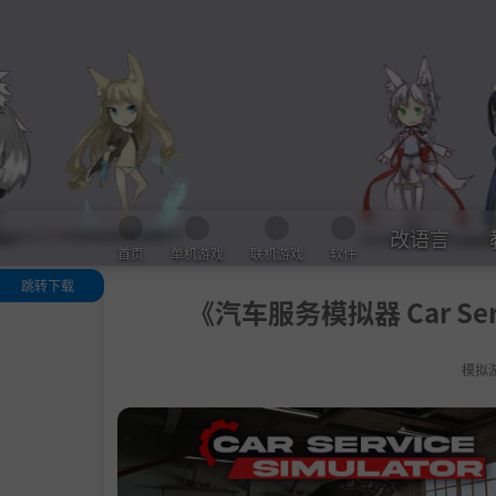
改语言
首页
单机游戏
联机游戏
软件
跳转下载
《汽车服务模拟器 Car Servi
关于此游戏
🔧 主要特点
模拟
.
成为汽车维修
保养专家:
.
改装和升级汽
，提升性能:
.
经营和扩大你
汽车维修业务: