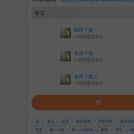
使用洗车设备彻底清洁汽车。合理使用清洁用品
学习
跳转下载
小叽转整合地址
备用下载
小叽转整合地址
备用下载②
小叽转整合地址
赞
3D
单人
对话
库存管理
开放世界
抢先体
战略管理，实现商业成功:
竞速
第一人称
第一人称射击
美国
贸易
阖