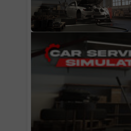
.
提供专业洗车
务:
.
战略管理，实
商业成功:
.
探索充满机遇
开放世界.
系统需求
.
支持作者
.
学习