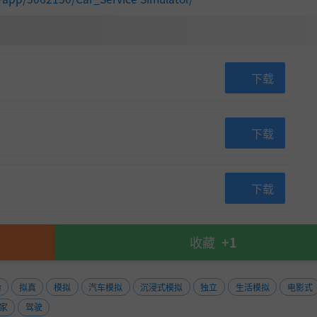
和水，让汽车焕然一新。提升洗车技巧，升级设备，提供高品质
下载
下载
下载
收藏
+1
验
拟真
模拟
汽车模拟
沉浸式模拟
独立
生活模拟
电影式
家
驾驶