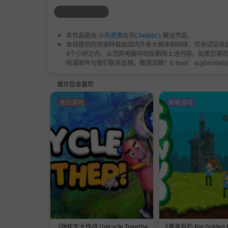
使用高效的谈判系统，提高客户满意度。倾听客
领袖。
本作品是由
小叽资源
会员
Chobits
's 搬运作品.
本站提供的资源转载自国内外各大媒体和网络，仅供试玩体
探索充满机遇的开放世界.
4个小时之内，从您的电脑中彻底删除上述内容。如果您喜
权请邮件与我们联系处理。敬请谅解！E-mail：acgbns666
前往废车场寻找稀有零件，在市场上寻找最佳
或许您会喜欢
国！
冒险游戏
策略游戏
打造你的汽车维修帝国，掌握维修技能，提升客
改装、修理、清洗，管理你的梦想车行。
立即将 C
《独轮车大作战 Unicycle Togethe
《黄金巨石 Big Golden 