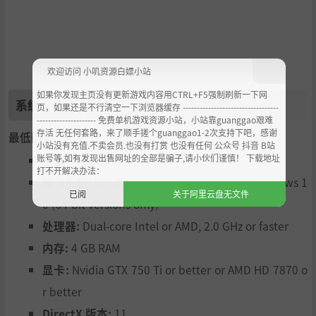
指挥美国和盟军部队，最小化损失，部署同盟国和被解放国
家的所有军队，达到最大协同作用，用所有手段将民主自由
带到东欧。
欢迎访问 小叽资源白嫖小站
如果你发现主页没有更新游戏内容用CTRL+F5强制刷新一下网
系统需求
页，如果还是不行清空一下浏览器缓存 ----------------------------------
--------------------- 免费单机游戏资源小站，小站靠guanggao艰难
存活 无任何套路，来了顺手搓个guanggao1-2次支持下吧，感谢
最低配置:
小站没有充值.不卖会员.也没有打赏 也没有任何 公众号 抖音 B站
账号等,如有发现出售网址的全部是骗子,请小伙们谨慎！ 下载地址
需要 64 位处理器和操作系统
打不开解决办法：
操作系统:
Windows 7 SP1, Windows 8.1, Windows 1
历史行动和架空场景
已阅
关于阿里云盘无文件
0 (64-bit versions only)
参与历史事件
处理器:
Dual-core Intel or AMD, 2.0 GHz or faster
确保你的所有部队能逃离敦刻尔克，完美指挥罗盘行动来告
内存:
4 GB RAM
诉意大利人好好选择盟友，在第二次阿拉曼战役击败隆美尔
以改变非洲的整个战局，于意大利重返欧洲，从诺曼底登陆
显卡:
Nvidia GTX 750 Ti or better or AMD HD 7870 o
开始一路攻向柏林，终结纳粹政权及其罪行。
r better
DirectX 版本:
11