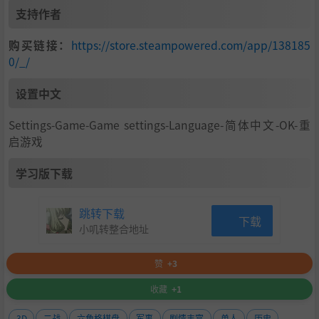
支持作者
游戏特点
购买链接：
https://store.steampowered.com/app/138185
让自己融入历史
0/_/
体验剧情驱动的游戏过程，游戏中的行动穿插有大量历史人
物的对话，他们的对话会被你的行为影响。在行动前后观看
设置中文
过场动画，深入体验1943年-1946年的事件。
Settings-Game-Game settings-Language-简体中文-OK-重
启游戏
学习版下载
跳转下载
下载
小叽转整合地址
管理军队
选择军队的编制，获得新单位、升级或解散落后的单位。游
赞
+3
戏中有10种单位类型，每种都包含大量单位。
收藏
+1
3D
二战
六角格棋盘
军事
剧情丰富
单人
历史