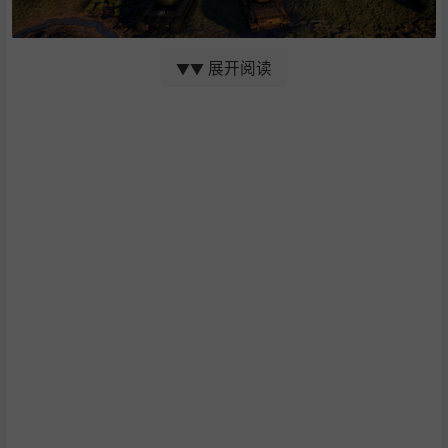
作为哈罗德·亚历山大指挥英军
展开阅读
▼▼
从登陆挪威到解放意大利，指挥你的军队，忍受失败的痛
苦，直到获得胜利。指挥敦刻尔克大撤退，在缅甸对抗日本
人，在非洲对抗意大利人，在阿拉曼对抗德国人并反败为
胜，结束北非的战事，然后在1943年胜利进军，登陆意大
利。
作为德怀特·艾森豪威尔指挥美军
从登陆日到攻克柏林，确保市场花园行动的成功，在阿登击
败德国的最后反击，对帝国的心脏发动致命一击。
再到1946年的架空历史，面对史上最强大的对手——红军。