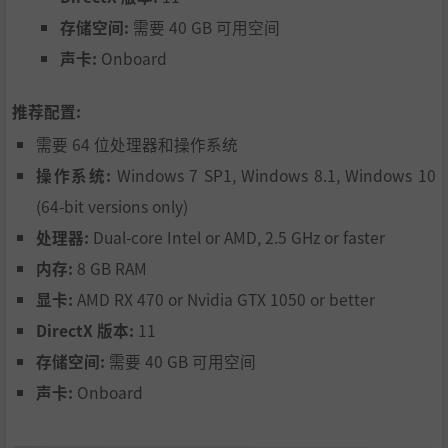
存储空间:
需要 40 GB 可用空间
声卡:
Onboard
满足改变历史的好奇心
如果同盟国按照不可思议行动的计划，在1946年和苏联开战
推荐配置:
会怎么样？现在你可以作为指挥探索这种可能性，从共产主
义手中解放东欧国家！
需要 64 位处理器和操作系统
操作系统:
Windows 7 SP1, Windows 8.1, Windows 10
会见高级官员
(64-bit versions only)
游戏由剧情驱动，包含了很多历史人物，如温斯顿·丘吉
处理器:
Dual-core Intel or AMD, 2.5 GHz or faster
尔、伯纳德·劳·蒙哥马利、富兰克林·德拉诺·罗斯福、
内存:
8 GB RAM
德怀特·D·艾森豪威尔等等。
显卡:
AMD RX 470 or Nvidia GTX 1050 or better
DirectX 版本:
11
存储空间:
需要 40 GB 可用空间
声卡:
Onboard