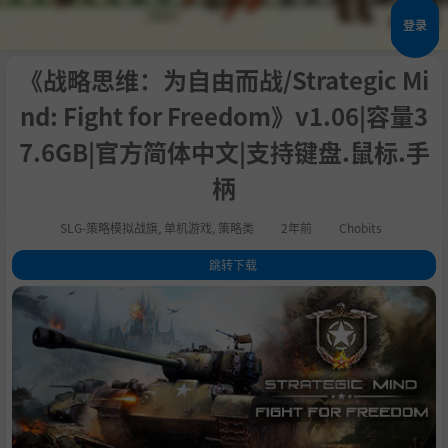
登录
《战略思维：为自由而战/Strategic Mi
nd: Fight for Freedom》v1.06|容量3
7.6GB|官方简体中文|支持键盘.鼠标.手
柄
SLG-策略模拟战旗
,
单机游戏
,
策略类
2年前
Chobits
跳转下载
1
.
关于这款游戏
2
.
从两种不同角度见证二战
3
.
历史行动和架空场景
4
.
会见高级官员
5
.
游戏特点
6
.
欢迎游玩新作品
7
.
系统需求