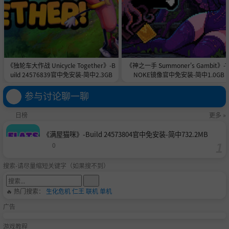
《独轮车大作战 Unicycle Together》-B
《神之一手 Summoner's Gambit》-T
uild 24576839官中免安装-简中2.3GB
NOKE镜像官中免安装-简中1.0GB
训练你的部队并为其选择技能
监督部队作战，获得经验，为它们选择最符合你战略战术的
参与讨论聊一聊
技能。
指派英雄
日榜
更多 »
指派英雄到指定的单位，获得特殊技能，所有的英雄都是历
《满屋猫咪》-Build 24573804官中免安装-简中732.2MB
史人物。
0
学习你的指挥部技能并使用先进战术
在每次行动之前学习新的指挥部技能，用新学的知识影响战
搜索-请尽量缩短关键字（如果搜不到）
场。
🔥 热门搜索：
生化危机
仁王
联机
单机
广告
游戏教程