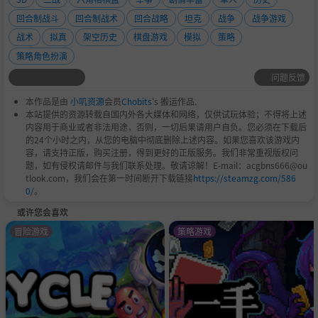
回合制战斗
回合制战术
回合战略
坦克
战争
战争游戏
战术
拟真
架空历史
棋盘游戏
模拟
策略
策略角色扮演
问题反馈
更新你的单位
本作品是由
小叽资源
会员
Chobits
's 搬运作品.
有新的单位可用时，马上获得它们。随着战役推进，你会在
本站提供的资源转载自国内外各大媒体和网络，仅供试玩体验；不得将上述
符合历史的时间点获得更先进的单位。
内容用于商业或者非法用途，否则，一切后果请用户自负。您必须在下载后
的24个小时之内，从您的电脑中彻底删除上述内容。如果您喜欢该游戏内
容，请支持正版，购买注册，得到更好的正版服务。我们非常重视版权问
题，如有侵权请邮件与我们联系处理。敬请谅解！E-mail：acgbns666@ou
tlook.com，我们会在第一时间断开下载链接
https://steamzg.com/586
0/
。
或许您会喜欢
冒险游戏
策略游戏
为每次行动选择最好的装备
确保你的部队装备了下一场战斗所需的所有必需品。所有单
位都能装备大量单位和载具。