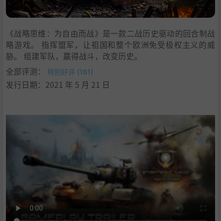
8
.
支持作者
9
.
设置中文
《战略思维：为自由而战》是一款二战历史驱动的回合制战
10
.
学习版下载
略游戏。 指挥盟军，让祖国和整个欧洲免受极权主义的威
胁。 组建军队，赢得战斗，改变历史。
全部评测：
特别好评 (161)
发行日期：2021 年 5 月 21 日