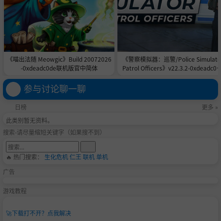
《喵出法随 Meowgic》Build 20072026
《警察模拟器：巡警/Police Simulato
-0xdeadc0de联机版官中简体
Patrol Officers》v22.3.2-0xdeadc0d
联机版官中简体
参与讨论聊一聊
日榜
更多 »
此类别暂无资料。
搜索-请尽量缩短关键字（如果搜不到）
🔥 热门搜索：
生化危机
仁王
联机
单机
广告
游戏教程
🚀
下载打不开？点我解决