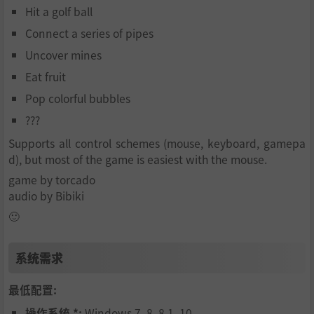
Hit a golf ball
Connect a series of pipes
Uncover mines
Eat fruit
Pop colorful bubbles
???
Supports all control schemes (mouse, keyboard, gamepa
d), but most of the game is easiest with the mouse.
game by torcado
audio by Bibiki
🙂
系统需求
最低配置:
操作系统 *:
Windows 7, 8, 8.1, 10