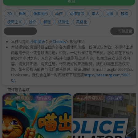
收藏
2D
休闲
像素图形
动作
动作冒险
单人
可爱
放松
极简主义
独立
解谜
试验性
风格化
问题反馈
本作品是由
小叽资源
会员
Chobits
's 搬运作品.
本站提供的资源转载自国内外各大媒体和网络，仅供试玩体验；不得将上述
内容用于商业或者非法用途，否则，一切后果请用户自负。您必须在下载后
的24个小时之内，从您的电脑中彻底删除上述内容。如果您喜欢该游戏内
容，请支持正版，购买注册，得到更好的正版服务。我们非常重视版权问
题，如有侵权请邮件与我们联系处理。敬请谅解！E-mail：acgbns666@ou
tlook.com，我们会在第一时间断开下载链接
https://steamzg.com/5805
0/
。
或许您会喜欢
A-支持网络联机
动作游戏
A-支持网络联机
模拟游戏