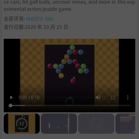
ce cars, hit golf balls, uncover mines, and more in this exp
erimental action/puzzle game.
全部评测:
特别好评 (90)
发行日期:2020 年 10 月 15 日