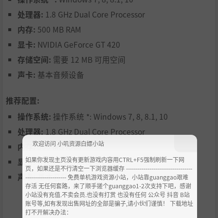
处理器:
1.8 GHz Dual Core Processor
内存:
500 MB RAM
显卡:
NVIDIA GeForce GT 420
存储空间:
需要 12 MB 可用空间
声卡:
基本音频设备
推荐配置:
操作系统:
操作系统 *: Windows 7, 8, 8.1, 10
处理器:
1.8 GHz Dual Core Processor
欢迎访问 小叽资源白嫖小站
内存:
500 MB RAM
如果你发现主页没有更新游戏内容用CTRL+F5强制刷新一下网
显卡:
NVIDIA GeForce GT 420
页，如果还是不行清空一下浏览器缓存 ----------------------------------
声卡:
基本音频设备
--------------------- 免费单机游戏资源小站，小站靠guanggao艰难
存活 无任何套路，来了顺手搓个guanggao1-2次支持下吧，感谢
小站没有充值.不卖会员.也没有打赏 也没有任何 公众号 抖音 B站
账号等,如有发现出售网址的全部是骗子,请小伙们谨慎！ 下载地址
打不开解决办法：