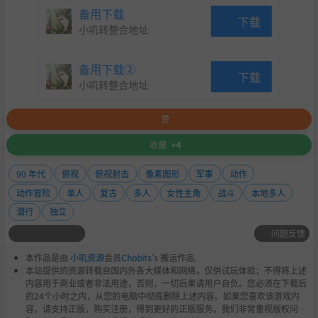
备用下载
下载
小叽转整合地址
备用下载②
下载
小叽转整合地址
赞
收藏
+4
90 年代
俯视
俯视射击
像素图形
军事
动作
动作冒险
单人
复古
多人
女性主角
战斗
本地多人
潜行
独立
问题反馈
本作品是由
小叽资源
会员
Chobits
's 搬运作品.
本站提供的资源转载自国内外各大媒体和网络，仅供试玩体验；不得将上述
内容用于商业或者非法用途，否则，一切后果请用户自负。您必须在下载后
的24个小时之内，从您的电脑中彻底删除上述内容。如果您喜欢该游戏内
容，请支持正版，购买注册，得到更好的正版服务。我们非常重视版权问