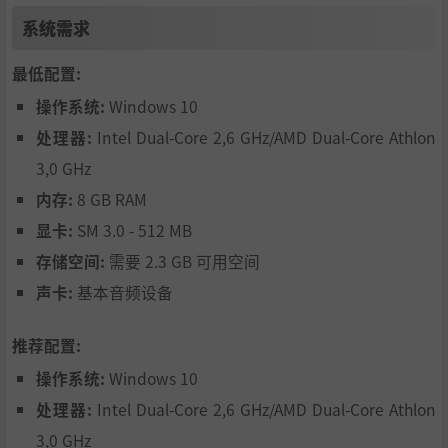
自由选择每个任务的装备，包括无人机、黑客设备、夜视
系统需求
仪、狙击枪、电击枪、地雷探测器等等。随着游戏进行，还
可以研发并解锁更多新装备。
最低配置:
操作系统:
Windows 10
处理器:
Intel Dual-Core 2,6 GHz/AMD Dual-Core Athlon
3,0 GHz
内存:
8 GB RAM
显卡:
SM 3.0 - 512 MB
使用“捕梦网”从昏迷的守卫身上获取情报，累积目标点
存储空间:
需要 2.3 GB 可用空间
数。你无法从尸体上获取任何情报，因此请尽量避免击杀敌
声卡:
基本音频设备
人。
推荐配置:
操作系统:
Windows 10
处理器:
Intel Dual-Core 2,6 GHz/AMD Dual-Core Athlon
3,0 GHz