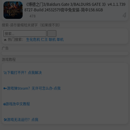
《博德之门3/Baldurs Gate 3/BALDURS GATE 3》v4.1.1.739
8727-Build 24532579官中免安装-简中158.6GB
478
搜索-请尽量缩短关键字（如果搜不到）
🔥 热门搜索：
生化危机
仁王
联机
单机
广告
游戏教程
🚀
下载打不开？点我解决
🔑
游戏弹Steam？无许可怎么办-点我
🌐
游戏改中文教程
🛠️
游戏无法运行？点我