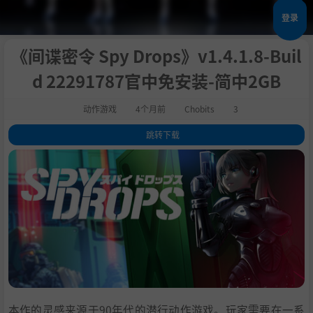
登录
《间谍密令 Spy Drops》v1.4.1.8-Buil
d 22291787官中免安装-简中2GB
动作游戏
4个月前
Chobits
3
跳转下载
1
.
关于此游戏
2
.
系统需求
3
.
支持作者
4
.
学习
本作的灵感来源于90年代的潜行动作游戏。玩家需要在一系