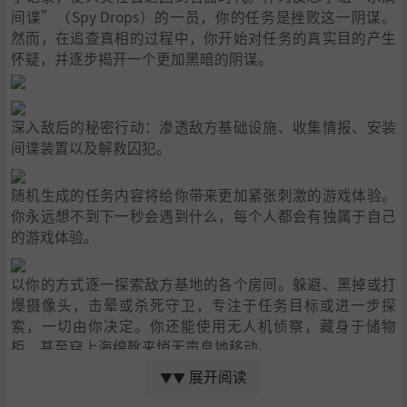
间谍”（Spy Drops）的一员，你的任务是挫败这一阴谋。
然而，在追查真相的过程中，你开始对任务的真实目的产生
怀疑，并逐步揭开一个更加黑暗的阴谋。
深入敌后的秘密行动：渗透敌方基础设施、收集情报、安装
间谍装置以及解救囚犯。
随机生成的任务内容将给你带来更加紧张刺激的游戏体验。
你永远想不到下一秒会遇到什么，每个人都会有独属于自己
的游戏体验。
以你的方式逐一探索敌方基地的各个房间。躲避、黑掉或打
爆摄像头，击晕或杀死守卫，专注于任务目标或进一步探
索，一切由你决定。你还能使用无人机侦察，藏身于储物
柜，甚至穿上海绵靴来悄无声息地移动。
本作鼓励潜行行动。你需要在不杀死守卫的情况下审问他
展开阅读
▼▼
们，以获取关键信息。