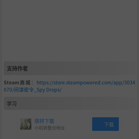
现代背景下的赛博恐怖主义故事，探索世界并适应AI等高
科技技术带来的挑战。
在本地多人对战模式中与好友进行间谍对决！
三种截然不同的环境：军事基地、丛林和沙漠。每个环境
都包含不同的区域、障碍和挑战。
精心设计的Boss战！
支持作者
Steam商城
：
https://store.steampowered.com/app/3034
070/间谍密令_Spy Drops/
学习
跳转下载
下载
小叽转整合地址