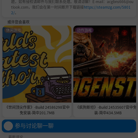
题，如有侵权请邮件与我们联系处理。敬请谅解！E-mail：acgbns666@ou
tlook.com，我们会在第一时间断开下载链接
https://steamzg.com/5801
2/
。
或许您会喜欢
休闲游戏
动作游戏
《世间顶尖作家》-Build 24586298官中
《疯狗斯坦》-Build 24535607官中免
免安装-简中201.7MB
装-简中434.5MB
参与讨论聊一聊
最新评论