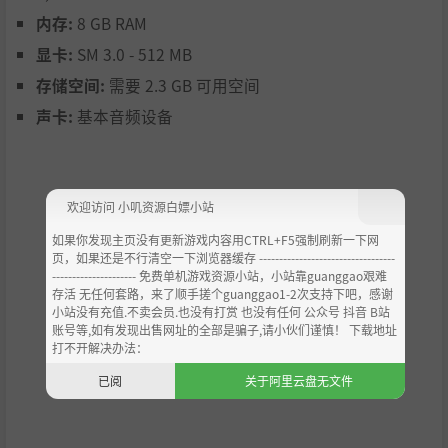
内存:
8 GB RAM
显卡:
SM 3.0 - 512 MB
获取经验来提升你的生命值、耐力、瞄准精度和运气。
存储空间:
需要 2.3 GB 可用空间
声卡:
基本音频设备
支持与好友本地对战，正面对决！
欢迎访问 小叽资源白嫖小站
复古风低多边形质感的3D潜行动作类游戏。
如果你发现主页没有更新游戏内容用CTRL+F5强制刷新一下网
页，如果还是不行清空一下浏览器缓存 ----------------------------------
随机生成的任务内容、敌人和物品。
--------------------- 免费单机游戏资源小站，小站靠guanggao艰难
存活 无任何套路，来了顺手搓个guanggao1-2次支持下吧，感谢
现代化的实时光影效果、昼夜变化和丰富的天气系统。
小站没有充值.不卖会员.也没有打赏 也没有任何 公众号 抖音 B站
可自由选择装备和任务完成的方式。
账号等,如有发现出售网址的全部是骗子,请小伙们谨慎！ 下载地址
打不开解决办法：
紧张刺激的潜行体验。敌人能够看到玩家的影子、听见玩
已阅
关于阿里云盘无文件
家的脚步声。
由日本知名工作室ArtePiazza设计的原创角色。