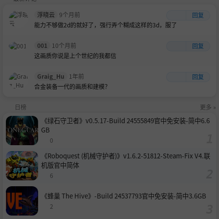
浮晓云
9个月前
回复
能力不够做2d的就好了，强行弄个糊成这样的3d，服了
001
10个月前
回复
这画质你说是上个世纪的我都信
Graig_Hu
1年前
回复
合金装备一代的画质和建模？
日榜
更多 »
《绿石守卫者》v0.5.17-Build 24555849官中免安装-简中6.6
GB
0
《Roboquest (机械守护者)》v1.6.2-51812-Steam-Fix V4.联
机版官中简体
6
《蜂巢 The Hive》-Build 24537793官中免安装-简中3.6GB
2