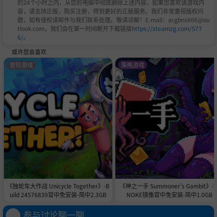
的24个小时之内，从您的电脑中彻底删除上述内容。如果您喜欢该游戏内
ows 7（所有 32/64 位）
容，请支持正版，购买注册，得到更好的正版服务。我们非常重视版权问
题，如有侵权请邮件与我们联系处理。敬请谅解！E-mail：acgbns666@ou
处理器：
Intel Pentium Core 2 @ Duo E6400 @
tlook.com，我们会在第一时间断开下载链接
https://steamzg.com/577
6/
。
2.00 Ghz，AMD Athlon II X2 240 @ 2.8 Ghz
或许您会喜欢
记忆：
Windows XP 为 2 GB，Vista / Windows 7
冒险游戏
策略游戏
为 2 GB
图形：
1 GB，DirectX 9.0c
DirectX®：
9.0c
硬盘：
8 GB
声音：
DirectX 9.0c 兼容
发布时支持的显卡：
NVIDIA GeForce® 8600 或更高
NVIDIA GeForce™ 9 系列
《独轮车大作战 Unicycle Together》-B
《神之一手 Summoner's Gambit》-T
NVIDIA GeForce™ 200 系列
uild 24576839官中免安装-简中2.3GB
NOKE镜像官中免安装-简中1.0GB
NVIDIA GeForce™ 400 系列
参与讨论聊一聊