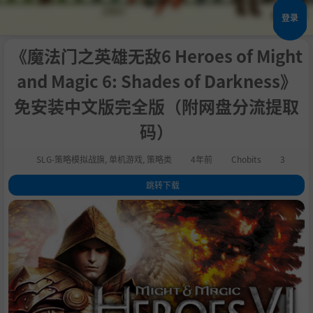
登录
《魔法门之英雄无敌6 Heroes of Might
and Magic 6: Shades of Darkness》
免安装中文版完全版（附网盘分流提取
码）
SLG-策略模拟战旗
,
单机游戏
,
策略类
4年前
Chobits
3
跳转下载
1
.
完整版
2
.
关于这款游戏
3
.
豪华版内容
4
.
主要特点
5
.
系统需求
6
.
支持作者
7
.
学习版下载