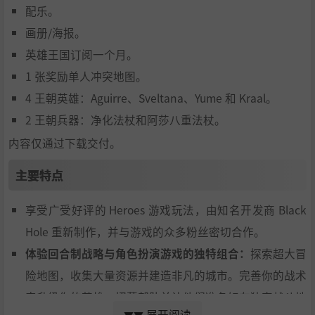
配乐。
观和生物。享受改进的 3D 设计和全新的 Townscreens。
画册/海报。
与社区分享：使用全新的智能在线社区界面与您的朋友竞
英雄王国订阅一个月。
争：The Conflux
1 张奖励单人冲突地图。
4 王朝英雄：Aguirre、Sveltana、Yume 和 Kraal。
2 王朝兵器：净化法杖和阿莎八重法杖。
内容仅通过下载交付。
主要特点
享受广受好评的 Heroes 游戏玩法，由知名开发商 Black
Hole 重新制作，并与游戏的众多粉丝密切合作。
体验回合制战略与角色扮演游戏的独特组合：
探索超大冒
险地图，收集大量资源并建造非凡的城市。完善你的战术
来升级你的英雄，招募部队并让他们准备好在独家战斗地
展开阅读