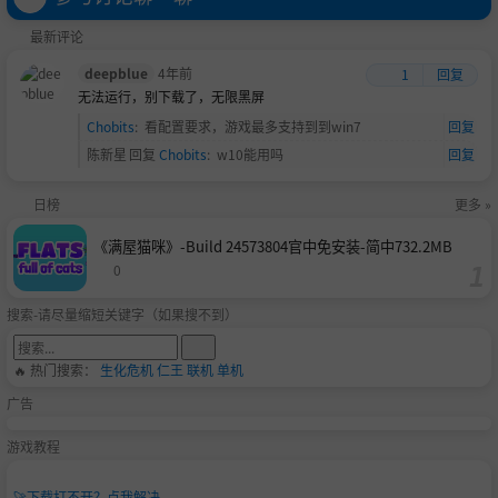
NVIDIA GeForce™ 500 系列
最新评论
ATI® RADEON® HD 2600 或更高
deepblue
4年前
1
回复
ATI® RADEON® HD 3000 系列
无法运行，别下载了，无限黑屏
ATI® RADEON® HD 4000 系列
Chobits
:
看配置要求，游戏最多支持到到win7
回复
ATI® RADEON® HD 5000 系列
陈新星
回复
Chobits
:
w10能用吗
回复
ATI® RADEON® HD 6000 系列
日榜
更多 »
这些卡的笔记本电脑版本可能有效，但不受支持。这些芯片
组是唯一可以运行这款游戏的芯片组。
《满屋猫咪》-Build 24573804官中免安装-简中732.2MB
0
搜索-请尽量缩短关键字（如果搜不到）
🔥 热门搜索：
生化危机
仁王
联机
单机
广告
游戏教程
🚀
下载打不开？点我解决