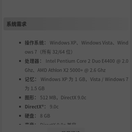
系统需求
操作系统：
Windows XP、Windows Vista、Wind
ows 7（所有 32/64 位）
处理器：
Intel Pentium Core 2 Duo E4400 @ 2.0
Ghz、AMD Athlon X2 5000+ @ 2.6 Ghz
记忆：
Windows XP 为 1 GB，Vista / Windows 7
为 1.5 GB
图形：
512 MB，DirectX 9.0c
DirectX®：
9.0c
硬盘：
8 GB
声音：
DirectX 9.0c 兼容