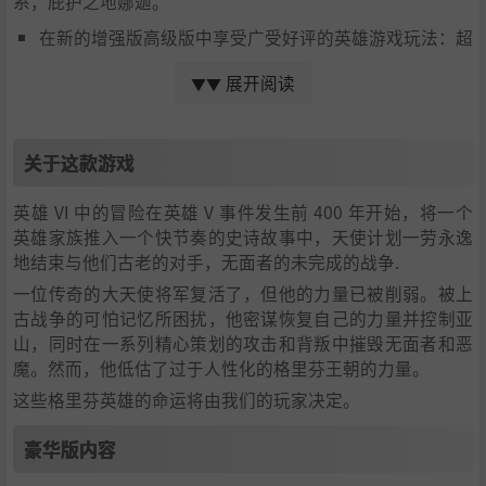
系，庇护之地娜迦。
在新的增强版高级版中享受广受好评的英雄游戏玩法：超
过 120 小时的游戏时间、6 个派系、42 个单位及其升
展开阅读
▼▼
级、数百种文物和新的王朝武器。
体验回合制战略与角色扮演游戏的独特组合：探索超大冒
关于这款游戏
险地图，收集资源并建造非凡的城市。完善你的战术，升
级你的英雄，招募军队并带领他们在战术地图上战斗
英雄 VI 中的冒险在英雄 V 事件发生前 400 年开始，将一个
英雄家族推入一个快节奏的史诗故事中，天使计划一劳永逸
塑造你的命运：带领你的英雄穿越一个有趣的场景。借助
地结束与他们古老的对手，无面者的未完成的战争.
全新的声誉系统，选择您的道路并定制您的游戏体验。
一位传奇的大天使将军复活了，但他的力量已被削弱。被上
揭开亚山的新秘密：体验传奇的“遗产”英雄 Crag Hack
古战争的可怕记忆所困扰，他密谋恢复自己的力量并控制亚
和 Sandro 的原创和惊人的回归，以及粉丝最喜欢的死灵
山，同时在一系列精心策划的攻击和背叛中摧毁无面者和恶
魔。然而，他低估了过于人性化的格里芬王朝的力量。
法师和黑暗精灵派系起源的历史关键时刻。
这些格里芬英雄的命运将由我们的玩家决定。
享受额外的奖励地图：从魔法门著名的 RPG 游戏中重新
发现 Varn、Xeen 和 Enroth 的旧世界。
豪华版内容
潜入 M&M 世界的丰富内容：发现来自亚山世界的奇妙景