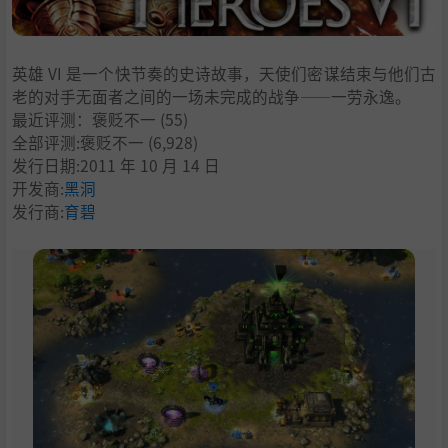
英雄 VI 是一个快节奏的史诗故事，天使们密谋结束与他们古
老的对手无面者之间的一场未完成的战争——一劳永逸。
最近评测：
褒贬不一
(55)
全部评测:
褒贬不一
(6,928)
发行日期:2011 年 10 月 14 日
开发商:
黑洞
发行商:
育碧