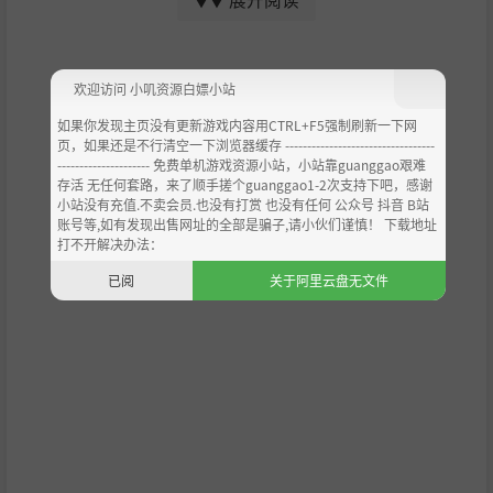
▼▼
图上进行战斗。
塑造你的命运：
带领格里芬王朝的英雄穿越一个有趣的场
景。借助全新的声誉系统，选择您的道路，承担您的选择
欢迎访问 小叽资源白嫖小站
并定制您的游戏体验。
如果你发现主页没有更新游戏内容用CTRL+F5强制刷新一下网
重新发现 M&M 宇宙的丰富性：
发现来自亚山世界的奇妙
页，如果还是不行清空一下浏览器缓存 ----------------------------------
--------------------- 免费单机游戏资源小站，小站靠guanggao艰难
景观和生物。享受改进的 3D 设计和独家的新动物寓言。
存活 无任何套路，来了顺手搓个guanggao1-2次支持下吧，感谢
小站没有充值.不卖会员.也没有打赏 也没有任何 公众号 抖音 B站
与社区分享：
使用全新的智能在线社区界面发布内容并与
账号等,如有发现出售网址的全部是骗子,请小伙们谨慎！ 下载地址
您的朋友竞争。
打不开解决办法：
已阅
关于阿里云盘无文件