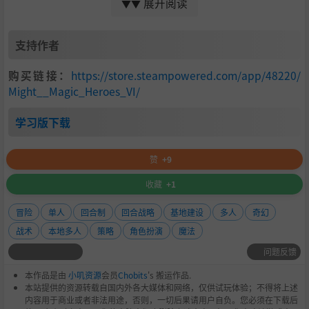
展开阅读
▼▼
发布时支持的显卡：
NVIDIA GeForce® 8600 或更高
支持作者
NVIDIA GeForce™ 9 系列
NVIDIA GeForce™ 200 系列
购买链接：
https://store.steampowered.com/app/48220/
Might__Magic_Heroes_VI/
NVIDIA GeForce™ 400 系列
NVIDIA GeForce™ 500 系列
学习版下载
ATI® RADEON® HD 2600 或更高
ATI® RADEON® HD 3000 系列
赞
+9
ATI® RADEON® HD 4000 系列
收藏
+1
ATI® RADEON® HD 5000 系列
冒险
单人
回合制
回合战略
基地建设
多人
奇幻
ATI® RADEON® HD 6000 系列
战术
本地多人
策略
角色扮演
魔法
这些卡的笔记本电脑版本可能有效，但不受支持。这些芯片
问题反馈
组是唯一可以运行这款游戏的芯片组。
本作品是由
小叽资源
会员
Chobits
's 搬运作品.
本站提供的资源转载自国内外各大媒体和网络，仅供试玩体验；不得将上述
操作系统：
Windows XP、Windows Vista、Wind
内容用于商业或者非法用途，否则，一切后果请用户自负。您必须在下载后