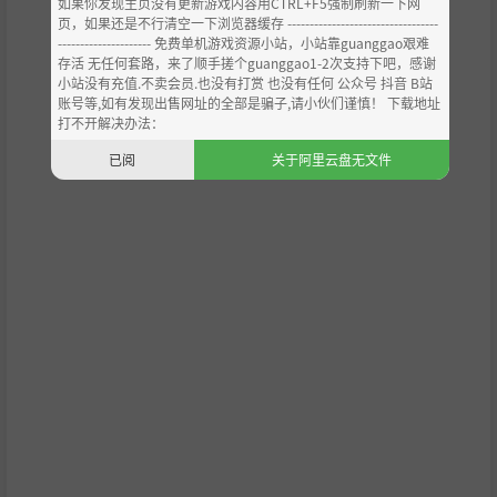
如果你发现主页没有更新游戏内容用CTRL+F5强制刷新一下网
页，如果还是不行清空一下浏览器缓存 ----------------------------------
--------------------- 免费单机游戏资源小站，小站靠guanggao艰难
存活 无任何套路，来了顺手搓个guanggao1-2次支持下吧，感谢
小站没有充值.不卖会员.也没有打赏 也没有任何 公众号 抖音 B站
账号等,如有发现出售网址的全部是骗子,请小伙们谨慎！ 下载地址
打不开解决办法：
已阅
关于阿里云盘无文件