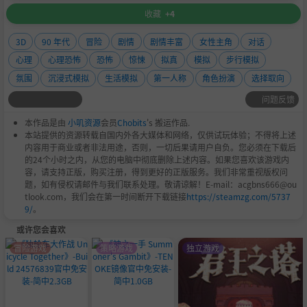
收藏
+4
3D
90 年代
冒险
剧情
剧情丰富
女性主角
对话
心理
心理恐怖
恐怖
惊悚
拟真
模拟
步行模拟
氛围
沉浸式模拟
生活模拟
第一人称
角色扮演
选择取向
问题反馈
本作品是由
小叽资源
会员
Chobits
's 搬运作品.
本站提供的资源转载自国内外各大媒体和网络，仅供试玩体验；不得将上述
内容用于商业或者非法用途，否则，一切后果请用户自负。您必须在下载后
的24个小时之内，从您的电脑中彻底删除上述内容。如果您喜欢该游戏内
容，请支持正版，购买注册，得到更好的正版服务。我们非常重视版权问
题，如有侵权请邮件与我们联系处理。敬请谅解！E-mail：acgbns666@ou
tlook.com，我们会在第一时间断开下载链接
https://steamzg.com/5737
9/
。
或许您会喜欢
冒险游戏
策略游戏
独立游戏