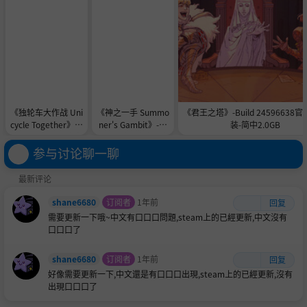
《独轮车大作战 Uni
《神之一手 Summo
《君王之塔》-Build 24596638
cycle Together》-B
ner's Gambit》-TE
装-简中2.0GB
uild 24576839官中
NOKE镜像官中免安
免安装-简中2.3GB
装-简中1.0GB
参与讨论聊一聊
最新评论
shane6680
订阅者
1年前
回复
需要更新一下哦~中文有口口口問題,steam上的已經更新,中文沒有
口口口了
shane6680
订阅者
1年前
回复
好像需要更新一下,中文還是有口口口出現,steam上的已經更新,沒有
出現口口口了