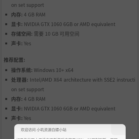
on set support
[*]多种结局： 根据您的选择，游戏有多个结局。
内存:
4 GB RAM
[*]故事内容丰富，灵感来自《门锁 2018》等电影。
显卡:
NVIDIA GTX 1060 6GB or AMD equivalent
存储空间:
需要 10 GB 可用空间
声卡:
Yes
推荐配置:
操作系统:
Windows 10+ x64
处理器:
Intel/AMD X64 architecture with SSE2 instructi
on set support
内存:
4 GB RAM
显卡:
NVIDIA GTX 1060 6GB or AMD equivalent
声卡:
Yes
欢迎访问 小叽资源白嫖小站