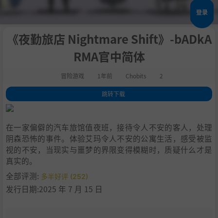
登录
《夜勤旅店 Nightmare Shift》-bADkA
RMA官中简体
冒险游戏
1年前
Chobits
2
跳转下载
1
.
关于此游戏
2
.
艾玛的世界
在一家偏僻的汽车旅馆值夜班，接待令人不安的客人，处理
3
.
脆弱的日常事务
阴森恐怖的事件。体验艾玛令人不安的公寓生活，感受被监
4
.
神秘的面孔
视的不安，当现实与噩梦的界限变得模糊时，质疑什么才是
5
.
揭开噩梦
真实的。
6
.
游戏特色:
全部评测:
多半好评 (252)
7
.
系统需求
发行日期:2025 年 7 月 15 日
8
.
支持作者
9
.
学习