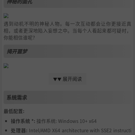
神秘的面孔
遇到动机不明的神秘人物。每一次互动都会让你更接近真
相，或者更深地陷入妄想之中。当每个人看起来都可疑时，
你能相信谁呢？
揭开噩梦
探索汽车旅馆和艾玛的公寓，揭开令人震惊的真相。每一个
展开阅读
▼▼
发现都会揭开一层黑暗之谜，挑战你自以为了解的一切。
游戏特色:
系统需求
这款游戏主要属于 “步行模拟器 ”类型，并加入了解谜元
最低配置:
素。
操作系统 *:
操作系统: Windows 10+ x64
[*]心理恐怖： 游戏会让你发疯。
处理器:
Intel/AMD X64 architecture with SSE2 instructi
[*]身临其境的体验： 大气、逼真的图形强化了恐怖体验。