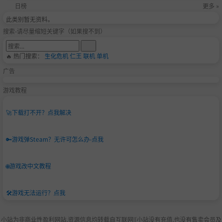
日榜
更多 »
此类别暂无资料。
搜索-请尽量缩短关键字（如果搜不到）
🔥 热门搜索：
生化危机
仁王
联机
单机
广告
游戏教程
🚀
下载打不开？点我解决
🔑
游戏弹Steam？无许可怎么办-点我
🌐
游戏改中文教程
🛠️
游戏无法运行？点我
小站为非商业性盈利网站,资源信息均转载自互联网|[小站没有充值.也没有售卖会员及