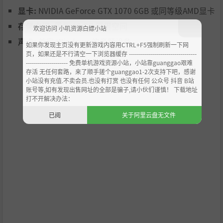
显卡:
NVIDIA GeForce GTX 1070 6GB 或同等级AMD显卡
存储空间:
需要 12 GB 可用空间
欢迎访问 小叽资源白嫖小站
声卡:
兼容 Windows 的音频设备
如果你发现主页没有更新游戏内容用CTRL+F5强制刷新一下网
页，如果还是不行清空一下浏览器缓存 ----------------------------------
--------------------- 免费单机游戏资源小站，小站靠guanggao艰难
存活 无任何套路，来了顺手搓个guanggao1-2次支持下吧，感谢
小站没有充值.不卖会员.也没有打赏 也没有任何 公众号 抖音 B站
账号等,如有发现出售网址的全部是骗子,请小伙们谨慎！ 下载地址
打不开解决办法：
已阅
关于阿里云盘无文件