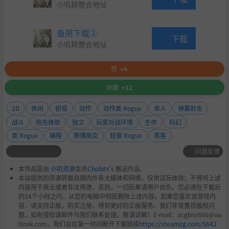
小叽转整合地址
备用下载②
下载
小叽转整合地址
赞
+4
收藏
+12
2D
休闲
俯视
动作
动作类 Rogue
单人
弹幕射击
战斗
抢先体验
独立
玩家对战环境
生存
科幻
类 Rogue
编程
赛博朋克
轻度 Rogue
黑客
问题反馈
本作品是由
小叽资源
会员
Chobits
's 搬运作品.
本站提供的资源转载自国内外各大媒体和网络，仅供试玩体验；不得将上述
内容用于商业或者非法用途，否则，一切后果请用户自负。您必须在下载后
的24个小时之内，从您的电脑中彻底删除上述内容。如果您喜欢该游戏内
容，请支持正版，购买注册，得到更好的正版服务。我们非常重视版权问
题，如有侵权请邮件与我们联系处理。敬请谅解！E-mail：acgbns666@ou
tlook.com，我们会在第一时间断开下载链接
https://steamzg.com/5642