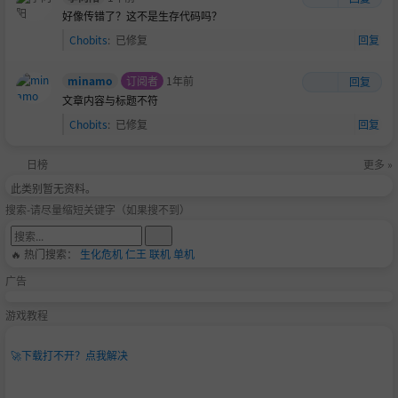
好像传错了？这不是生存代码吗？
Chobits
:
已修复
回复
minamo
订阅者
1年前
回复
文章内容与标题不符
Chobits
:
已修复
回复
日榜
更多 »
此类别暂无资料。
搜索-请尽量缩短关键字（如果搜不到）
🔥 热门搜索：
生化危机
仁王
联机
单机
广告
游戏教程
🚀
下载打不开？点我解决