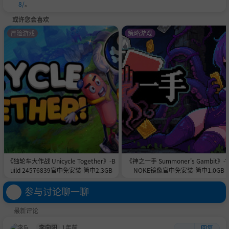
8/
。
或许您会喜欢
冒险游戏
策略游戏
《独轮车大作战 Unicycle Together》-B
《神之一手 Summoner's Gambit》-T
uild 24576839官中免安装-简中2.3GB
NOKE镜像官中免安装-简中1.0GB
参与讨论聊一聊
最新评论
李向阳
1年前
回复