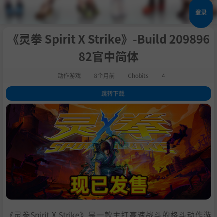
登录
《灵拳 Spirit X Strike》-Build 209896
82官中简体
动作游戏
8个月前
Chobits
4
跳转下载
1
.
关于此游戏
2
.
系统需求
3
.
支持作者
4
.
学习
《灵拳Spirit X Strike》是一款主打高速战斗的格斗动作游