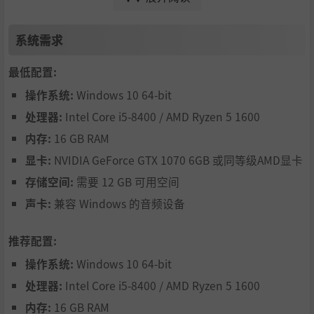
处决机制“超级冲击”，发动瞬移闪身给予敌人强力一击，
更有“滑板车”“滚筒洗衣机”“欧拉欧拉”等不同指令的
系统需求
特殊冲击等你尝试。
最低配置:
操作系统:
Windows 10 64-bit
处理器:
Intel Core i5-8400 / AMD Ryzen 5 1600
内存:
16 GB RAM
显卡:
NVIDIA GeForce GTX 1070 6GB 或同等级AMD显卡
存储空间:
需要 12 GB 可用空间
声卡:
兼容 Windows 的音频设备
● 弱肉强食的末世废土
推荐配置:
玩家将扮演灵拳的传承者卡特，与这个世界风格迥异的顶尖
操作系统:
Windows 10 64-bit
战力进行高强度对决，挖掘自身无限潜能，“冲击”通往新
处理器:
Intel Core i5-8400 / AMD Ryzen 5 1600
世界的道路。
内存:
16 GB RAM