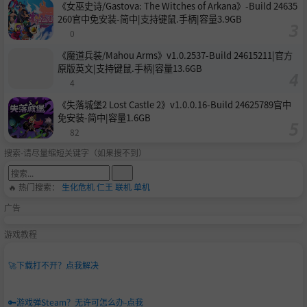
《女巫史诗/Gastova: The Witches of Arkana》-Build 24635
260官中免安装-简中|支持键鼠.手柄|容量3.9GB
0
《魔道兵装/Mahou Arms》v1.0.2537-Build 24615211|官方
原版英文|支持键鼠.手柄|容量13.6GB
4
《失落城堡2 Lost Castle 2》v1.0.0.16-Build 24625789官中
免安装-简中|容量1.6GB
82
搜索-请尽量缩短关键字（如果搜不到）
🔥 热门搜索：
生化危机
仁王
联机
单机
广告
游戏教程
🚀
下载打不开？点我解决
🔑
游戏弹Steam？无许可怎么办-点我