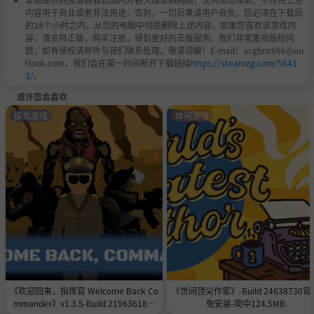
内容用于商业或者非法用途，否则，一切后果请用户自负。您必须在下载后
的24个小时之内，从您的电脑中彻底删除上述内容。如果您喜欢该游戏内
容，请支持正版，购买注册，得到更好的正版服务。我们非常重视版权问
题，如有侵权请邮件与我们联系处理。敬请谅解！E-mail：acgbns666@ou
tlook.com，我们会在第一时间断开下载链接
https://steamzg.com/5641
3/
。
或许您会喜欢
自由选择我们数量丰富的服务器，与其他64名玩家一起携手
模拟游戏
休闲游戏
生存，或者是自相残杀。你甚至可以选择亲自主持服务器，
庞大而且齐全的服务器自定义选项将为你带来量身定制的体
验。
《欢迎回来，指挥官 Welcome Back Co
《世间顶尖作家》-Build 24638730官
mmander》v1.3.5-Build 21963618官
免安装-简中124.5MB