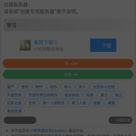
创建服务器：
请参阅"创建专用服务器"章节说明。
学习
备用下载②
下载
小叽转整合地址
赞
+14
无论是陆地、水上还是空中，总有一款适合你的载具。完全
收藏
+6
模块化的系统将允许你轻松定制自己的载具。无论是添加外
层装甲板还是只留下光秃秃的车身架，选择想要的防护性能
僵尸
冒险
制作
动作
单人
多人
大型多人在线
或风格，随心所欲在地图上横冲直撞。
开放世界
开放世界生存制作
抢先体验
拟真
暴力
独立
多人游戏
玩家对战
生存
第一人称射击
第三人称
血腥
裸露
角色扮演
问题反馈
本作品是由
小叽资源
会员
Chobits
's 搬运作品.
本站提供的资源转载自国内外各大媒体和网络，仅供试玩体验；不得将上述