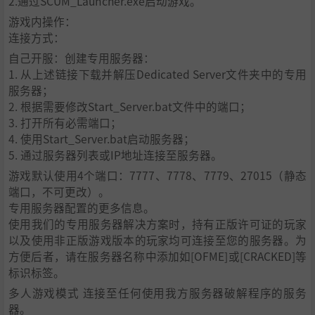
2.通过SCUM_Launcher.exe启动游戏。
到事半功倍的效果。
游戏内操作：
维护
连接方式：
自己开服：创建专用服务器：
1. 从上述链接下载并解压Dedicated Server文件夹中的专用
服务器；
2. 根据需要修改Start_Server.bat文件中的端口；
3. 打开所有必需端口；
4. 使用Start_Server.bat启动服务器；
5. 通过服务器列表或IP地址连接至服务器。
游戏默认使用4个端口：7777、7778、7779、27015（静态
端口，不可更改）。
专用服务器配置的更多信息。
使用我们的专用服务器解决方案时，持有正版许可证的玩家
无论是最青睐的步枪，还是一条经久耐穿的牛仔裤，妥善维
以及使用非正版游戏版本的玩家均可连接至您的服务器。为
护保养对装备来说至关重要。维护情况将决定你的负重、武
方便后者，请在服务器名称中添加如[OFME]或[CRACKED]等
器故障频率以及制作品质等等要素。
标识标签。
载具
多人游戏模式 连接至任何使用我方服务器破解程序的服务
器。