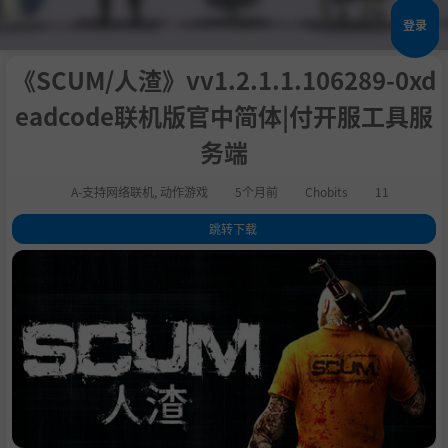
登录
《SCUM/人渣》vv1.2.1.1.106289-0xd
eadcode联机版官中简体|付开服工具服
务端
A-支持网络联机
,
动作游戏
5个月前
Chobits
11
跳转下载
1
.
评测
2
.
关于此游戏
3
.
主要特色
4
.
系统需求
5
.
支持作者
6
.
启动说明
7
.
学习