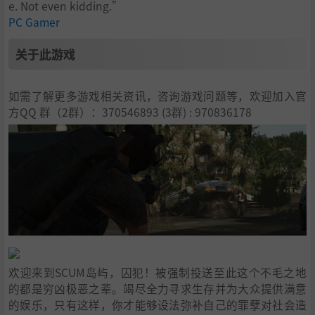
e. Not even kidding.”
PC Gamer
关于此游戏
如需了解更多游戏相关资讯，咨询游戏问题等，欢迎加入官
方QQ 群（2群）：370546893 (3群) : 970836178
欢迎来到SCUM岛屿，囚犯！被强制投送至此这个不毛之地
的都是穷凶极恶之辈。竭尽全力寻求生存并为大众提供满意
的娱乐，只有这样，你才能够设法弥补自己的罪孽对社会造