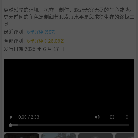
穿越残酷的环境，掠夺、制作，躲避无穷无尽的生命威胁。
史无前例的角色定制细节和发展水平是您求得生存的终极工
具。
最近评测:
多半好评 (597)
全部评测:
多半好评 (126,092)
发行日期:2025 年 6 月 17 日