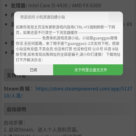
处理器:
Intel Core i5-4430 / AMD FX-6300
这座岛屿上处处危机四伏。从失败实验中诞生出的扭曲怪
物、以“人偶”的形式死而复生的囚犯、为了自身利益不择
内存:
16 GB RAM
欢迎访问 小叽资源白嫖小站
手段的幸存者、不断向外泄露辐射的崩毁核电站，以及想要
显卡:
NVIDIA GeForce GTX 1060 3GB / AMD Radeon RX
如果你发现主页没有更新游戏内容用CTRL+F5强制刷新一下网
踩在他人身上扬名立万的其他玩家。
页，如果还是不行清空一下浏览器缓存 ----------------------------------
480 4GB
制作与搜刮
--------------------- 免费单机游戏资源小站，小站靠guanggao艰难
存储空间:
需要 80 GB 可用空间
存活 无任何套路，来了顺手搓个guanggao1-2次支持下吧，感谢
小站没有充值.不卖会员.也没有打赏 也没有任何 公众号 抖音 B站
声卡:
基本音频设备
账号等,如有发现出售网址的全部是骗子,请小伙们谨慎！ 下载地址
打不开解决办法：
已阅
关于阿里云盘无文件
支持作者
Steam商城
：
https://store.steampowered.com/app/5137
10/人渣/
启动说明
无论是亲自制作还是从别处搜刮，各式各样的武器装备将能
启动步骤：
够帮助你寻求生存。近战武器、弓弩、枪械、衣物、背包以
1. 启动Steam，进入个人资料页面。
及深入详细的烹饪系统。只有选择正确的工具，你才能够达