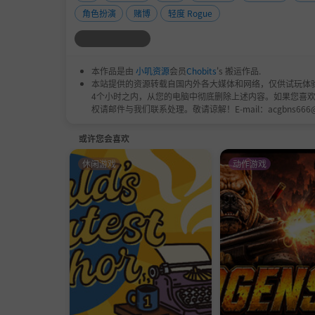
职场、体育、医疗、美食、游戏，分布在各个阶
角色扮演
赌博
轻度 Rogue
事，选定你的人生伴侣，与他/她们携手，揭开
游戏目前已开放9位可攻略NPC，我们会在后续开
本作品是由
小叽资源
会员
Chobits
's 搬运作品.
本站提供的资源转载自国内外各大媒体和网络，仅供试玩体
4个小时之内，从您的电脑中彻底删除上述内容。如果您喜
权请邮件与我们联系处理。敬请谅解！E-mail：acgbns666
或许您会喜欢
休闲游戏
动作游戏
尽情穿梭于城市的大街小巷，靠你的幸运来