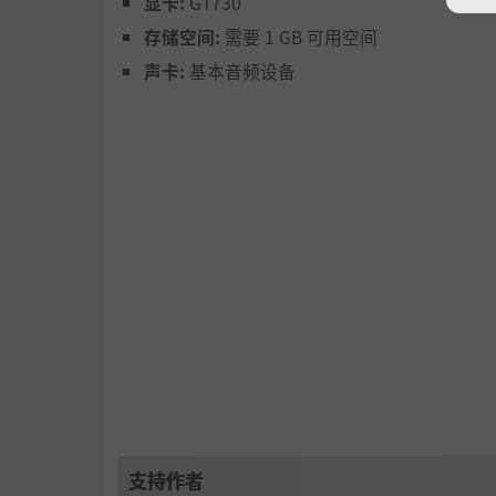
显卡:
GT730
存储空间:
需要 1 GB 可用空间
声卡:
基本音频设备
巧克力炒辣椒，奶油蒸茄子，能否做出一顿
西装配瑜伽裤，百褶裙配老头背心，你的【
要刮的还有住房、家具、电动车、汽车……
上百种不同的发型、服装、食材、车辆，增
支持作者