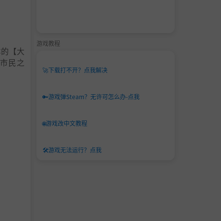
游戏教程
本的【大
市民之
🚀
下载打不开？点我解决
🔑
游戏弹Steam？无许可怎么办-点我
🌐
游戏改中文教程
🛠️
游戏无法运行？点我