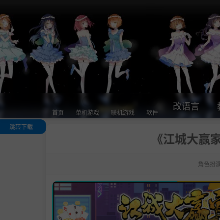
改语言
首页
单机游戏
联机游戏
软件
跳转下载
《江城大赢家》v
关于此游戏
.
※欢迎加入官
Q群
角色扮
系统需求
支持作者
学习