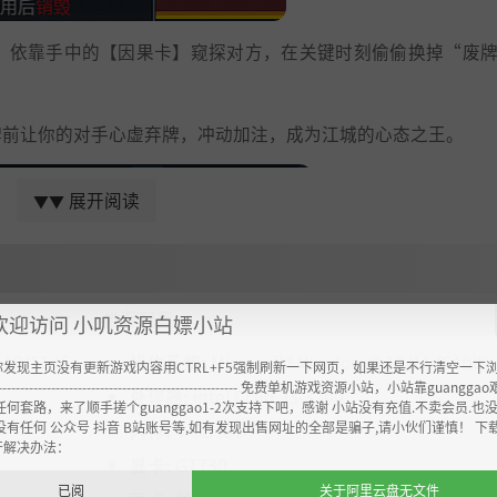
，依靠手中的【因果卡】窥探对方，在关键时刻偷偷换掉“废
牌前让你的对手心虚弃牌，冲动加注，成为江城的心态之王。
展开阅读
▼▼
推荐配置:
欢迎访问 小叽资源白嫖小站
10/11 (6
操作系统:
Microsoft® Windows® 10/11 (64bit)
你发现主页没有更新游戏内容用CTRL+F5强制刷新一下网页，如果还是不行清空一下
----------------------------------------------------- 免费单机游戏资源小站，小站靠guangg
的策略，成为真正的千王之王。
处理器:
intel CORE i3-3200
任何套路，来了顺手搓个guanggao1-2次支持下吧，感谢 小站没有充值.不卖会员.也
没有任何 公众号 抖音 B站账号等,如有发现出售网址的全部是骗子,请小伙们谨慎！ 下
内存:
4 GB RAM
开解决办法：
显卡:
GT730
已阅
关于阿里云盘无文件