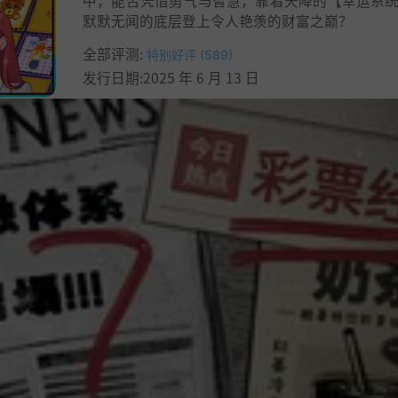
中，能否凭借勇气与智慧，靠着天降的【幸运系
默默无闻的底层登上令人艳羡的财富之巅？
全部评测:
特别好评 (589)
发行日期:2025 年 6 月 13 日