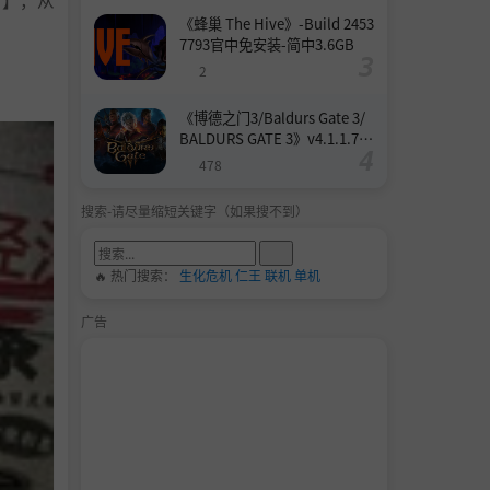
统】，从
《蜂巢 The Hive》-Build 2453
7793官中免安装-简中3.6GB
2
《博德之门3/Baldurs Gate 3/
BALDURS GATE 3》v4.1.1.739
8727-Build 24532579官中免安
478
装-简中158.6GB
搜索-请尽量缩短关键字（如果搜不到）
🔥 热门搜索：
生化危机
仁王
联机
单机
广告