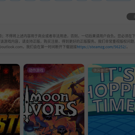
层的多位恋爱对象，亦正亦邪，反抗与斗争，每个人都有曲折
江城隐藏的秘密。
放第10位NPC，敬请期待！
验；不得将上述内容用于商业或者非法用途，否则，一切后果请用户自负。您必须在下
欢该游戏内容，请支持正版，购买注册，得到更好的正版服务。我们非常重视版权问题
@outlook.com，我们会在第一时间断开下载链接
https://steamzg.com/56252/
。
动作游戏
休闲游戏
【捡垃圾】，乞丐也能在江城活下去；