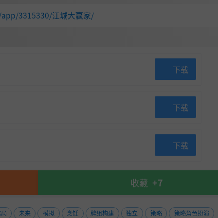
com/app/3315330/江城大赢家/
下载
同以往的当代都市奇幻故事。
下载
下载
收藏
+7
结局
未来
模拟
烹饪
牌组构建
独立
策略
策略角色扮演