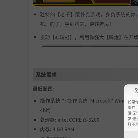
独特的【老千】版扑克游戏，身负系统的你
花、豹子，手到牌来，逆转牌局！
发动【心理战】，利用你强大【嘴炮】在开
系统需求
最低配置:
操作系统 *:
操作系统: Microsoft® Windows® 
如果
缓存 --
多达上百种不同的【因果卡】，时刻变换你
4bit)
活 无
赏 也
处理器:
intel CORE i3-3200
打不
内存:
4 GB RAM