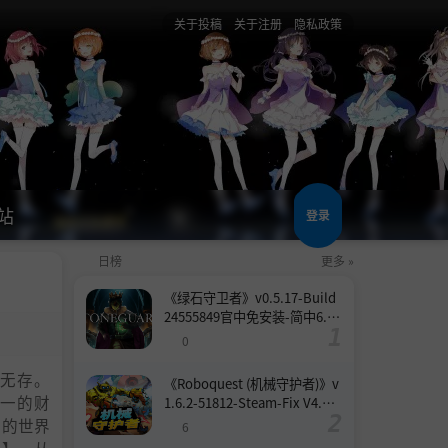
关于投稿
关于注册
隐私政策
站
登录
日榜
更多 »
《绿石守卫者》v0.5.17-Build
24555849官中免安装-简中6.6
GB
0
无存。
《Roboquest (机械守护者)》v
一的财
1.6.2-51812-Steam-Fix V4.联
机版官中简体
定的世界
6