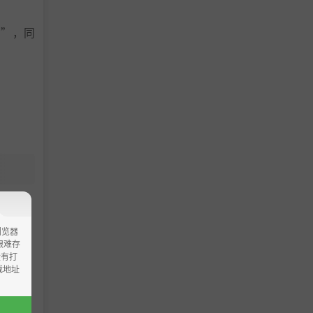
牌”，同
浏览器
ao艰难存
没有打
载地址