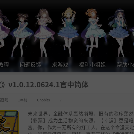
教程
问题反馈
求游戏
福利小姐姐
帮助小
1.0.12.0624.1官中简体
演游戏
1年前
Chobits
7
未来世界，金融体系轰然崩塌，旧有的秩序荡然
【彩票】成为生活物资的来源，【幸运】更是唯
富。你，作为一无所有的打工人，在这个命运天