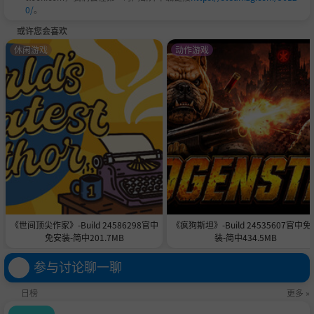
0/
。
或许您会喜欢
休闲游戏
动作游戏
《世间顶尖作家》-Build 24586298官中
《疯狗斯坦》-Build 24535607官中免
免安装-简中201.7MB
装-简中434.5MB
参与讨论聊一聊
日榜
更多 »