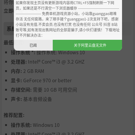
将你的鱼展示在水族箱中，并添加装饰品。
如果你发现主页没有更新游戏内容用CTRL+F5强制刷新一下网
页，如果还是不行清空一下浏览器缓存 ----------------------------------
立即收藏
--------------------- 免费单机游戏资源小站，小站靠guanggao艰难
存活 无任何套路，来了顺手搓个guanggao1-2次支持下吧，感谢
小站没有充值.不卖会员.也没有打赏 也没有任何 公众号 抖音 B站
系统需求
账号等,如有发现出售网址的全部是骗子,请小伙们谨慎！ 下载地址
打不开解决办法：
最低配置:
已阅
关于阿里云盘无文件
操作系统 *:
操作系统: Windows 10
处理器:
Intel® Core™ i3 @ 3.2 GHZ
内存:
2 GB RAM
显卡:
GeForce 970 or better
存储空间:
需要 10 GB 可用空间
声卡:
基本音频设备
推荐配置:
操作系统:
Windows 10
处理器:
Intel® Core™ i3 @ 3.2 GHZ