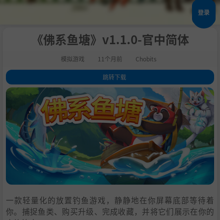
登录
《佛系鱼塘》v1.1.0-官中简体
模拟游戏
11个月前
Chobits
跳转下载
1
.
关于此游戏
2
.
佛系鱼塘
3
.
系统需求
4
.
支持作者
5
.
学习
一款轻量化的放置钓鱼游戏，静静地在你屏幕底部等待着
你。捕捉鱼类、购买升级、完成收藏，并将它们展示在你的