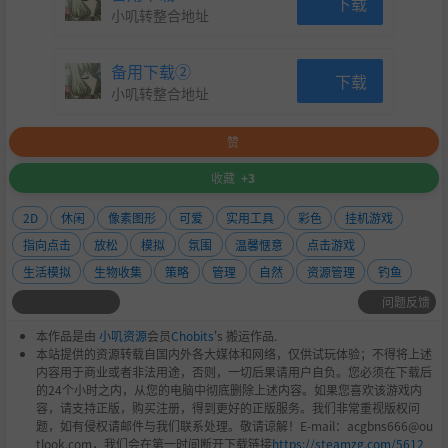
下载
小叽转整合地址
备用下载②
下载
小叽转整合地址
赞
收藏
+3
2D
休闲
像素图形
可爱
实用工具
彩色
挂机游戏
指向点击
放松
模拟
氛围
温馨惬意
点击游戏
生活模拟
生物收集
策略
管理
自然
资源管理
钓鱼
问题反馈
本作品是由
小叽资源
会员
Chobits
's 搬运作品.
本站提供的资源转载自国内外各大媒体和网络，仅供试玩体验；不得将上述
内容用于商业或者非法用途，否则，一切后果请用户自负。您必须在下载后
的24个小时之内，从您的电脑中彻底删除上述内容。如果您喜欢该游戏内
容，请支持正版，购买注册，得到更好的正版服务。我们非常重视版权问
题，如有侵权请邮件与我们联系处理。敬请谅解！E-mail：acgbns666@ou
tlook.com，我们会在第一时间断开下载链接
https://steamzg.com/5612