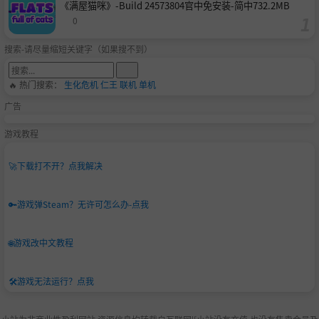
《满屋猫咪》-Build 24573804官中免安装-简中732.2MB
0
搜索-请尽量缩短关键字（如果搜不到）
🔥 热门搜索：
生化危机
仁王
联机
单机
广告
游戏教程
🚀
下载打不开？点我解决
🔑
游戏弹Steam？无许可怎么办-点我
🌐
游戏改中文教程
🛠️
游戏无法运行？点我