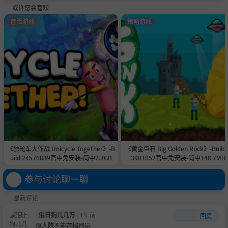
或许您会喜欢
冒险游戏
策略游戏
《独轮车大作战 Unicycle Together》-B
《黄金巨石 Big Golden Rock》-Build 
uild 24576839官中免安装-简中2.3GB
3901052官中免安装-简中148.7MB
参与讨论聊一聊
最新评论
俄日狗儿几万
1年前
回复
疯人院不能存档别玩