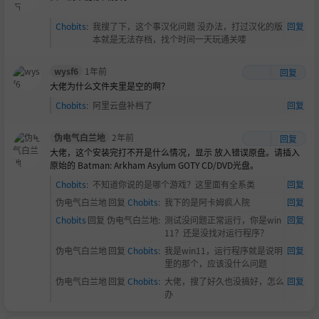
Chobits
:
我搜了下，这个事汉化问题 没办法，打过汉化的版
回复
本就是无法存档，找个时间一天玩通关喽
wysf6
1年前
回复
大佬为什么文件夹里是空的啊？
Chobits
:
阿里云盘补档了
回复
伪电气白兰地
2年前
回复
大佬，这个安装完打不开是什么情况，显示 放入错误原盘。请插入
原始的 Batman: Arkham Asylum GOTY CD/DVD光盘。
Chobits
:
不知道你说的是哪个游戏？这里面有全系类
回复
伪电气白兰地
回复
Chobits
:
我下的是阿卡姆疯人院
回复
Chobits
回复
伪电气白兰地
:
测试没问题正常运行，你是win
回复
11？还是没找对运行程序？
伪电气白兰地
回复
Chobits
:
我是win11，运行程序就是说明
回复
里的那个，应该没什么问题
伪电气白兰地
回复
Chobits
:
大佬，搜了好久也没搞好，怎么
回复
办