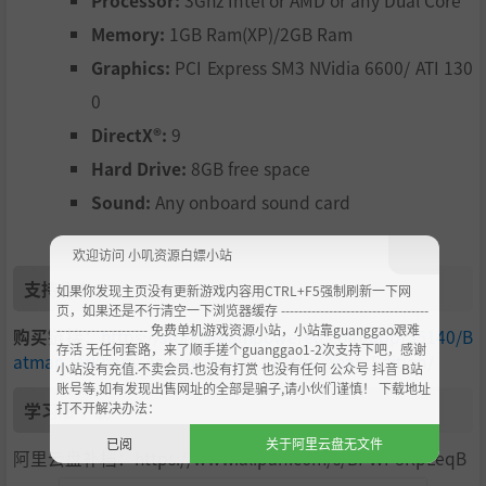
Processor:
3Ghz Intel or AMD or any Dual Core
Memory:
1GB Ram(XP)/2GB Ram
Graphics:
PCI Express SM3 NVidia 6600/ ATI 130
0
DirectX®:
9
Hard Drive:
8GB free space
Sound:
Any onboard sound card
欢迎访问 小叽资源白嫖小站
支持作者
如果你发现主页没有更新游戏内容用CTRL+F5强制刷新一下网
页，如果还是不行清空一下浏览器缓存 ----------------------------------
--------------------- 免费单机游戏资源小站，小站靠guanggao艰难
购买链接：
https://store.steampowered.com/app/35140/B
存活 无任何套路，来了顺手搓个guanggao1-2次支持下吧，感谢
atman_Arkham_Asylum_Game_of_the_Year_Edition/
小站没有充值.不卖会员.也没有打赏 也没有任何 公众号 抖音 B站
账号等,如有发现出售网址的全部是骗子,请小伙们谨慎！ 下载地址
学习版下载
打不开解决办法：
已阅
关于阿里云盘无文件
阿里云盘补档：https://www.alipan.com/s/BPWP8RpLeqB