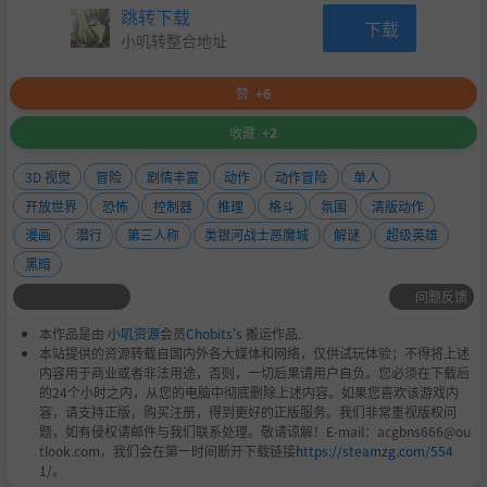
跳转下载
下载
小叽转整合地址
赞
+6
收藏
+2
3D 视觉
冒险
剧情丰富
动作
动作冒险
单人
开放世界
恐怖
控制器
推理
格斗
氛围
清版动作
漫画
潜行
第三人称
类银河战士恶魔城
解谜
超级英雄
黑暗
问题反馈
本作品是由
小叽资源
会员
Chobits
's 搬运作品.
本站提供的资源转载自国内外各大媒体和网络，仅供试玩体验；不得将上述
内容用于商业或者非法用途，否则，一切后果请用户自负。您必须在下载后
的24个小时之内，从您的电脑中彻底删除上述内容。如果您喜欢该游戏内
容，请支持正版，购买注册，得到更好的正版服务。我们非常重视版权问
题，如有侵权请邮件与我们联系处理。敬请谅解！E-mail：acgbns666@ou
tlook.com，我们会在第一时间断开下载链接
https://steamzg.com/554
1/
。