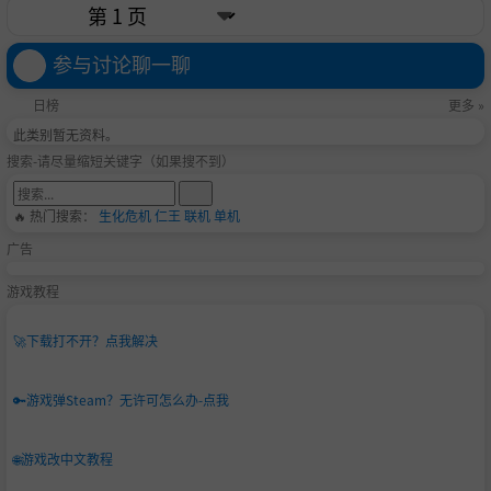
参与讨论聊一聊
日榜
更多 »
此类别暂无资料。
搜索-请尽量缩短关键字（如果搜不到）
🔥 热门搜索：
生化危机
仁王
联机
单机
广告
游戏教程
🚀
下载打不开？点我解决
🔑
游戏弹Steam？无许可怎么办-点我
🌐
游戏改中文教程