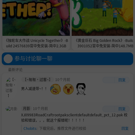
《独轮车大作战 Unicycle Together》-B
《黄金巨石 Big Golden Rock》-Build 
uild 24576839官中免安装-简中2.3GB
3901052官中免安装-简中148.7MB
参与讨论聊一聊
最新评论
【~匆匆·过客~】
10个月前
回复
男人减速带~！！
月影
10个月前
回复
XJ09983RoadCraftrootpaksclientdefaultdefault_pct_12.pak 校
验和错误，，，就这个报错呢！！！！！
Chobits
:
下载完后，推荐文件进行校验
回复