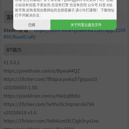
小站没有充值.不卖会员.也没有打赏 也没有任何 公众号 抖音 B站
账号等,如有发现出售网址的全部是骗子,请小伙们谨慎！ 下载地址
打不开解决办法：
支持作者
已阅
关于阿里云盘无文件
Steam商城
：
https://store.steampowered.com/app/2104
890/RoadCraft/
BT磁力
V1.5.0.1
https://pixeldrain.com/u/BqwaA4QZ
https://1fichier.com/?f8dpucymkq57giqavz2i
v20250603-1.5D
https://pixeldrain.com/u/HwEqBb8U
https://1fichier.com/?w9hs3lc3rqrsscolx784
v20250610-v1.6
https://1fichier.com/?h8b6cm5fz72gk0cyv1vo