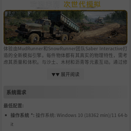
体验由MudRunner和SnowRunner团队Saber Interactive打
造的全新模拟引擎。每件物体都有其真实的物理特性，需考
虑其质量和体积。与沙土、木材和沥青等元素互动。通过修
建道路来改变地形，助力车辆顺利前行。
展开阅读
▼▼
系统需求
最低配置:
操作系统 *:
操作系统: Windows 10 (18362 min)/11 64-b
每台机器都有其独特的操作方式。用推土机清理障碍，用重
it
型运输车运载多辆车辆，或用固定起重机或门式起重机吊装