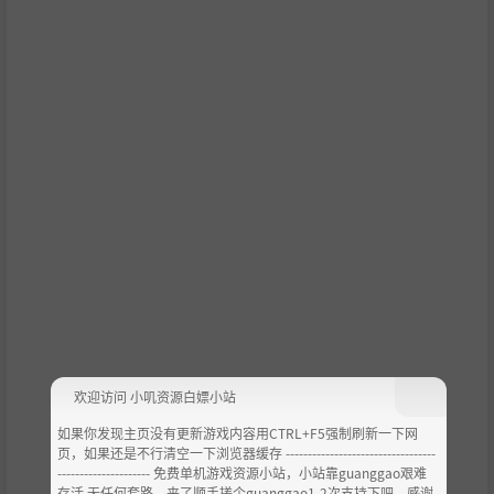
收集木材、钢铁、水泥残骸，并在回收厂将它们转化为重建
材料，每一块废墟都可为重建做出贡献！为工厂和沙石场提
供资源，进行大规模生产。作为运营经理，规划运输卡车的
路线，确保它们顺利通过障碍物！
欢迎访问 小叽资源白嫖小站
RoadCraft的世界提供了丰富的活动，为什么不和朋友一起
如果你发现主页没有更新游戏内容用CTRL+F5强制刷新一下网
完成呢？设置最多4人的合作模式。分配任务，或共同专注
页，如果还是不行清空一下浏览器缓存 ----------------------------------
于一个目标。结合你的力量和创意，找到解决方案，即使是
--------------------- 免费单机游戏资源小站，小站靠guanggao艰难
最棘手的问题，也不在话下。
存活 无任何套路，来了顺手搓个guanggao1-2次支持下吧，感谢