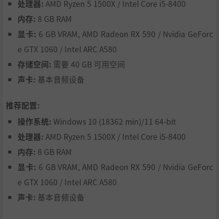
处理器:
AMD Ryzen 5 1500X / Intel Core i5-8400
集装箱和设备。用铺缆机将工厂重新接入电网，铺设热沥
内存:
8 GB RAM
青，再用压路机将其压平，打造平坦道路。随着剧情推进，
解锁超过40种工程车辆。访问车库，定制你的车辆，使用公
显卡:
6 GB VRAM, AMD Radeon RX 590 / Nvidia GeForc
司标志和专属颜色重新喷漆。
e GTX 1060 / Intel ARC A580
存储空间:
需要 40 GB 可用空间
声卡:
基本音频设备
推荐配置:
操作系统:
Windows 10 (18362 min)/11 64-bit
灾难让许多地区陷入混乱，你是最后的希望，来挑战极限
处理器:
AMD Ryzen 5 1500X / Intel Core i5-8400
吧！无论是在山脉、沙漠，还是海岸，你的专业技能在全球
内存:
8 GB RAM
各地都需要发挥！探索8张独特的地图，每张4平方公里，各
自拥有独特的生物群落和建筑。选择路线，穿越废弃的工
显卡:
6 GB VRAM, AMD Radeon RX 590 / Nvidia GeForc
厂、被淹没的大坝，或废弃的太阳能场。搜寻每个角落，完
e GTX 1060 / Intel ARC A580
成目标，获取新合同，赚取更多资金和经验。
声卡:
基本音频设备