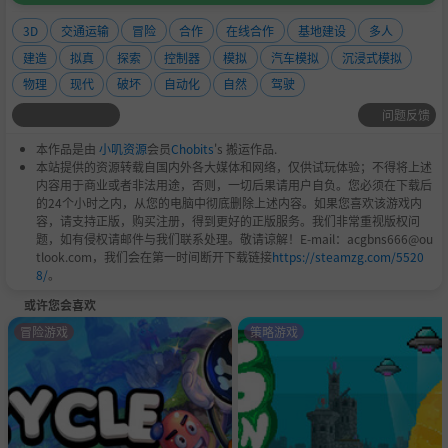
3D
交通运输
冒险
合作
在线合作
基地建设
多人
建造
拟真
探索
控制器
模拟
汽车模拟
沉浸式模拟
物理
现代
破坏
自动化
自然
驾驶
问题反馈
本作品是由
小叽资源
会员
Chobits
's 搬运作品.
本站提供的资源转载自国内外各大媒体和网络，仅供试玩体验；不得将上述
内容用于商业或者非法用途，否则，一切后果请用户自负。您必须在下载后
的24个小时之内，从您的电脑中彻底删除上述内容。如果您喜欢该游戏内
容，请支持正版，购买注册，得到更好的正版服务。我们非常重视版权问
题，如有侵权请邮件与我们联系处理。敬请谅解！E-mail：acgbns666@ou
tlook.com，我们会在第一时间断开下载链接
https://steamzg.com/5520
8/
。
或许您会喜欢
冒险游戏
策略游戏