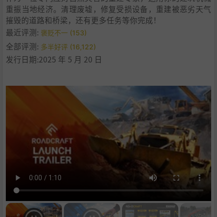
重振当地经济。清理废墟，修复受损设备，重建被恶劣天气
摧毁的道路和桥梁，还有更多任务等你完成！
最近评测:
褒贬不一 (153)
全部评测:
多半好评 (16,122)
发行日期:2025 年 5 月 20 日