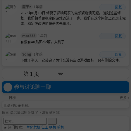
魔芋z
1年前
回复
2025年6月10日 修复了影响玩家的最频繁崩溃问题。 通过这些修
复，我们朝着更稳定的游戏迈进了一步。我们在这个问题上还远未完
成，稳定性改进仍将是优先事项。
mar233
1年前
回复
有没有4K贴图dlc啊。太糊了
Song
1年前
回复
下载了半天，安装完了为什么没有启动游戏图标，只有删除文件。
参与讨论聊一聊
日榜
更多 »
此类别暂无资料。
搜索-请尽量缩短关键字（如果搜不到）
🔥 热门搜索：
生化危机
仁王
联机
单机