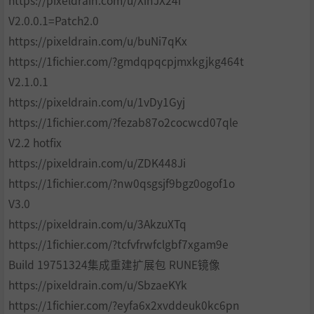
https://pixeldrain.com/u/XinJX24i
V2.0.0.1=Patch2.0
https://pixeldrain.com/u/buNi7qKx
https://1fichier.com/?gmdqpqcpjmxkgjkg464t
V2.1.0.1
https://pixeldrain.com/u/1vDy1Gyj
https://1fichier.com/?fezab87o2cocwcd07qle
V2.2 hotfix
https://pixeldrain.com/u/ZDK448Ji
https://1fichier.com/?nw0qsgsjf9bgz0ogof1o
V3.0
https://pixeldrain.com/u/3AkzuXTq
https://1fichier.com/?tcfvfrwfclgbf7xgam9e
Build 19751324集成重建扩展包 RUNE镜像
https://pixeldrain.com/u/SbzaeKYk
https://1fichier.com/?eyfa6x2xvddeuk0kc6pn