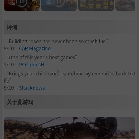
评测
“Building roads has never been so much fun”
8/10 –
CAR Magazine
“One of this year's best games”
9/10 –
PCGamesN
“Brings your childhood's sandbox toy memories back to l
ife”
8/10 –
Shacknews
关于此游戏