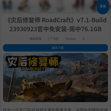
登录
《灾后修复师 RoadCraft》v7.1-Build
23930923官中免安装-简中76.1GB
模拟游戏
1个月前
Chobits
9
跳转下载
1
.
评测
2
.
关于此游戏
3
.
系统需求
4
.
支持作者
5
.
BT磁力
6
.
学习
作为一位专门应对自然灾害的重建专家，运用你的建筑机械