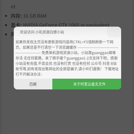
丰富的民间传说遭遇战：
面对源自挪威与萨米传说的标志性
nt
生物，包括巨魔（Troll）、森林精灵（Hulder）以及维特尔
（Vettir），每种生物都有独特的个性与战斗方式。
内存:
16 GB RAM
显卡:
NVIDIA GeForce GTX 1060 or equivalent
欢迎访问 小叽资源白嫖小站
声卡:
基本音频设备
如果你发现主页没有更新游戏内容用CTRL+F5强制刷新一下网
页，如果还是不行清空一下浏览器缓存 ----------------------------------
--------------------- 免费单机游戏资源小站，小站靠guanggao艰难
存活 无任何套路，来了顺手搓个guanggao1-2次支持下吧，感谢
小站没有充值.不卖会员.也没有打赏 也没有任何 公众号 抖音 B站
账号等,如有发现出售网址的全部是骗子,请小伙们谨慎！ 下载地址
打不开解决办法：
已阅
关于阿里云盘无文件
动态氏族政治：
与峡湾地区的氏族进行互动，选择结盟、协
商或密谋。你的行动将影响氏族之间的关系与地区的未来。
农场复兴与基地建设：
收复并升级受瘟疫影响的废弃农场，
将它们转化为繁荣的基地。每个农场都拥有独特的挑战、谜
题和升级选项。