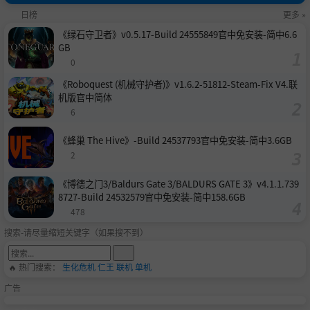
日榜
更多 »
《绿石守卫者》v0.5.17-Build 24555849官中免安装-简中6.6
GB
0
《Roboquest (机械守护者)》v1.6.2-51812-Steam-Fix V4.联
机版官中简体
6
《蜂巢 The Hive》-Build 24537793官中免安装-简中3.6GB
2
《博德之门3/Baldurs Gate 3/BALDURS GATE 3》v4.1.1.739
8727-Build 24532579官中免安装-简中158.6GB
478
搜索-请尽量缩短关键字（如果搜不到）
🔥 热门搜索：
生化危机
仁王
联机
单机
广告