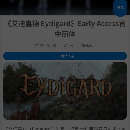
登录
《艾迪嘉德 Eydigard》Early Access官
中简体
角色扮演游戏
1年前
Chobits
跳转下载
1
.
关于此游戏
2
.
主要特色：
3
.
系统需求
4
.
支持作者
5
.
学习
《艾迪嘉德（Eydigard）》是一款灵感源自挪威与萨米民间