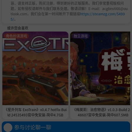
容，请支持正版，购买注册，得到更好的正版服务。我们非常重视版权问
题，如有侵权请邮件与我们联系处理。敬请谅解！E-mail：acgbns666@ou
tlook.com，我们会在第一时间断开下载链接
https://steamzg.com/5499
5/
。
或许您会喜欢
角色扮演游戏
独立游戏
《星外列车 ExoTrain》v0.4.7 hotfix-Bui
《梅莫莉：治愈物语》v1.0.3-Build 24
ld 24535493官中免安装-简中4.7GB
48607官中免安装-简中607.5MB
参与讨论聊一聊