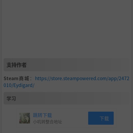
支持作者
流畅的合作游玩： 无论是单人深入探索，还是与最多6名好
Steam商城
：
https://store.steampowered.com/app/2472
友合作，你们都能运用变身技巧与策略，共同面对更大的挑
010/Eydigard/
战，并揭开瘟疫背后的谜团。
学习
跳转下载
下载
小叽转整合地址