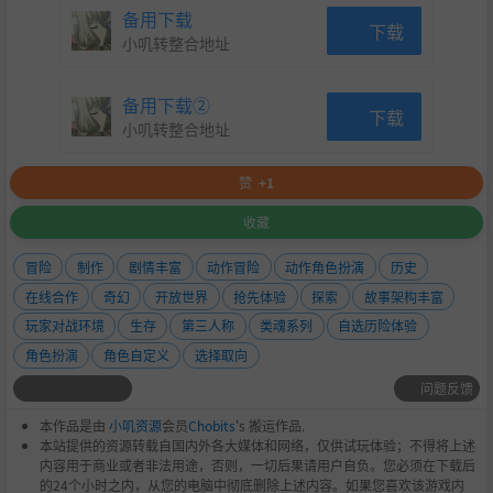
备用下载
下载
小叽转整合地址
备用下载②
下载
小叽转整合地址
赞
+1
收藏
冒险
制作
剧情丰富
动作冒险
动作角色扮演
历史
在线合作
奇幻
开放世界
抢先体验
探索
故事架构丰富
玩家对战环境
生存
第三人称
类魂系列
自选历险体验
角色扮演
角色自定义
选择取向
问题反馈
本作品是由
小叽资源
会员
Chobits
's 搬运作品.
本站提供的资源转载自国内外各大媒体和网络，仅供试玩体验；不得将上述
内容用于商业或者非法用途，否则，一切后果请用户自负。您必须在下载后
的24个小时之内，从您的电脑中彻底删除上述内容。如果您喜欢该游戏内