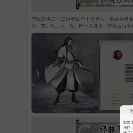
游戏提供三十二种灵体与十大灵根，数百种灵
土、雷、风、冰、光、暗十系法术，修炼五百多
如果
缓存 --
活 无