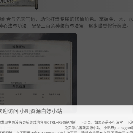
根组合与先天气运，助你打造专属的修仙角色。掌握金、木、
种心法与功法，配备三百余种装备与法宝，逐步攀登修行巅峰。
欢迎访问 小叽资源白嫖小站
你发现主页没有更新游戏内容用CTRL+F5强制刷新一下网页，如果还是不行清空一下
----------------------------------------------------- 免费单机游戏资源小站，小站靠guangg
任何套路，来了顺手搓个guanggao1-2次支持下吧，感谢 小站没有充值.不卖会员.也