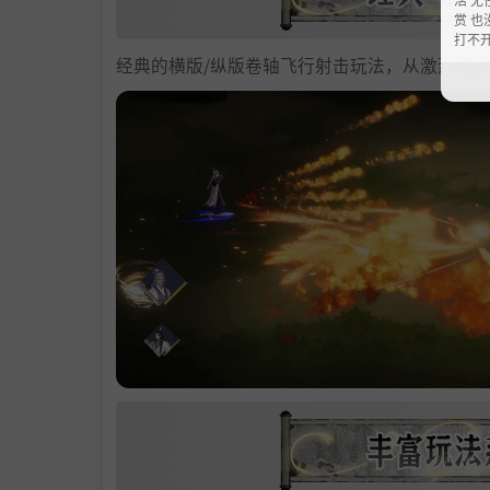
赏 也
打不
经典的横版/纵版卷轴飞行射击玩法，从激烈的洞