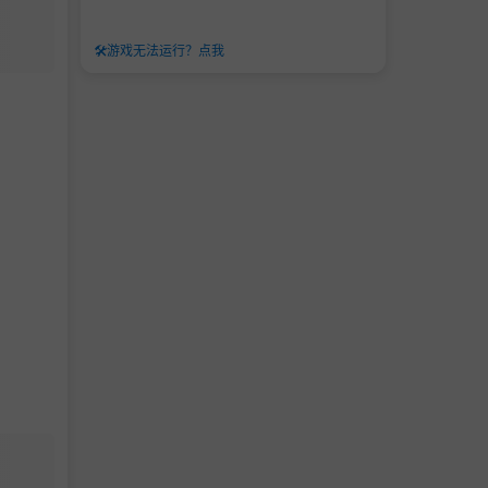
🛠️
游戏无法运行？点我