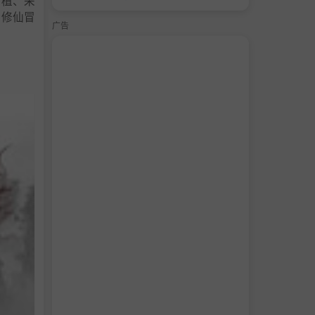
种植、采
的修仙冒
广告