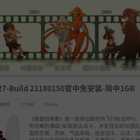
教程
问题反馈
求游戏
福利小姐姐
帮助小
-Build 21180150官中免安装-简中1GB
演游戏
5个月前
Chobits
《我御剑降魔》是一款修仙题材的飞行射击RPG
用经典的横版/纵版射击战斗，并支持实时切换
富的灵根、灵体、气运系统，结合功法、心法、