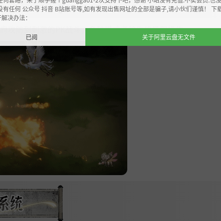
没有任何 公众号 抖音 B站账号等,如有发现出售网址的全部是骗子,请小伙们谨慎！ 下
开解决办法：
府攻防到刺激的PK战斗，多种模式考验你的极限操作。
已阅
关于阿里云盘无文件