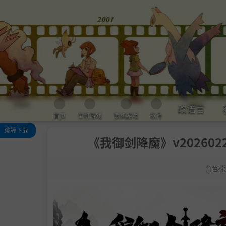
改语言
首页
单机游戏
联机游戏
软件
跳转下载
《我御剑降魔》v20260227
关于此游戏
角色扮
系统需求
支持作者