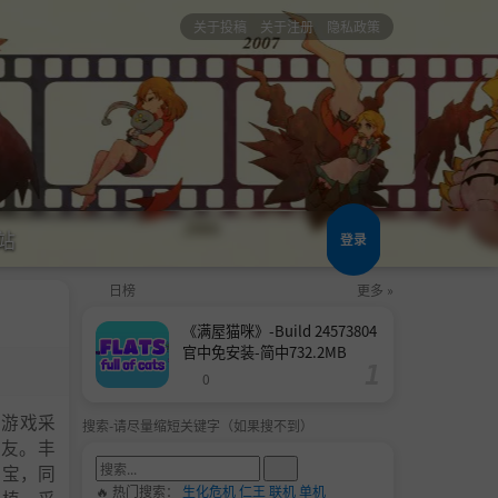
关于投稿
关于注册
隐私政策
站
登录
日榜
更多 »
《满屋猫咪》-Build 24573804
官中免安装-简中732.2MB
0
。游戏采
搜索-请尽量缩短关键字（如果搜不到）
队友。丰
法宝，同
🔥 热门搜索：
生化危机
仁王
联机
单机